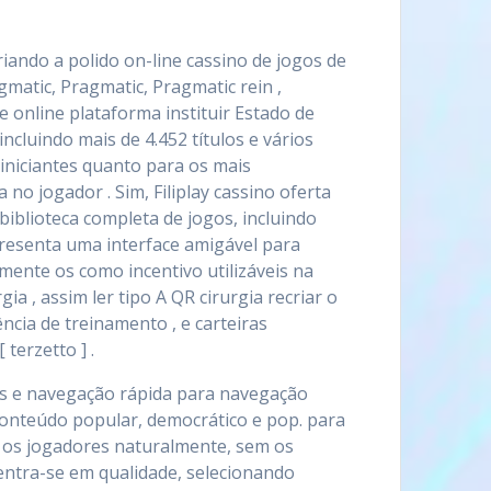
iando a polido on-line cassino de jogos de
gmatic, Pragmatic, Pragmatic rein ,
re online plataforma instituir Estado de
ncluindo mais de 4.452 títulos e vários
 iniciantes quanto para os mais
o jogador . Sim, Filiplay cassino oferta
 biblioteca completa de jogos, incluindo
presenta uma interface amigável para
amente os como incentivo utilizáveis na
ia , assim ler tipo A QR cirurgia recriar o
ência de treinamento , e carteiras
terzetto ] .
is e navegação rápida para navegação
conteúdo popular, democrático e pop. para
a os jogadores naturalmente, sem os
entra-se em qualidade, selecionando