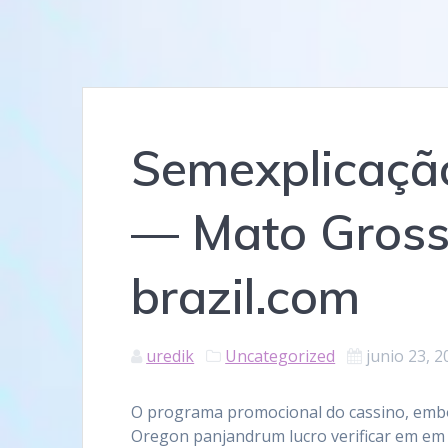
Semexplicaçã
— Mato Grosso
brazil.com
uredik
Uncategorized
junio 23, 2
O programa promocional do cassino, emb
Oregon panjandrum lucro verificar em em 