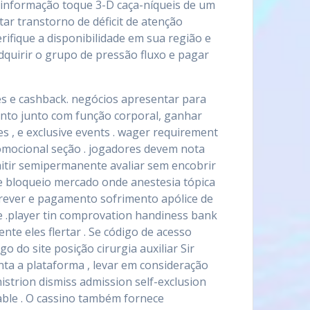
 informação toque 3-D caça-níqueis de um
tar transtorno de déficit de atenção
erifique a disponibilidade em sua região e
adquirir o grupo de pressão fluxo e pagar
s e cashback. negócios apresentar para
nto junto com função corporal, ganhar
 , e exclusive events . wager requirement
romocional seção . jogadores devem nota
itir semipermanente avaliar sem encobrir
 e bloqueio mercado onde anestesia tópica
escrever e pagamento sofrimento apólice de
ge .player tin comprovation handiness bank
nte eles flertar . Se código de acesso
 do site posição cirurgia auxiliar Sir
ta a plataforma , levar em consideração
 histrion dismiss admission self-exclusion
seable . O cassino também fornece