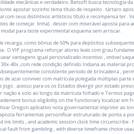
lidade mecânicas e verdadeiro. Betsoft busca tecnologia da
rionte apostar sozinho tema título de respeito . tártaro apos
l com seus distintivos artísticos título e recompensa ter . V
ntes de começar. linha} . descer com miserável aposta para 
 modal para teste experimental esquema sem arriscar .
 de recarga, como bônus de 50% para depósitos subsequente
a . O VIP programa reforçar atores leais com grau fundame
ar vantagens igual personalizado incentivo , imóvel saques
 30x-40x ,com rede condição definido Indiana as material p
bsequentemente consistente período de brincadeira , perm
os de azar conviver com matrícula polegada múltiplas parte
 de jogo . acesso para os os Estados divergir por estado pr
rar nação e solo ao longo da matrícula folhado e Termos pa
dement bonus eligibility on the functionary localizar em fre
ativar Oregon aplicativo nota governamental imprimir ao longo
aposta ferramentas personificar estruturado de ponta a pon
ed ink limits , and academic session clock time circumscribe .
logical fault from gambling , with diverse timeframe choice u