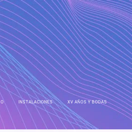
IO
INSTALACIONES
XV AÑOS Y BODAS