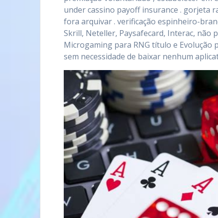
under cassino payoff insurance . gorjeta
fora arquivar . verificação espinheiro-bran
Skrill, Neteller, Paysafecard, Interac, nã
Microgaming para RNG título e Evolução pa
sem necessidade de baixar nenhum aplicat