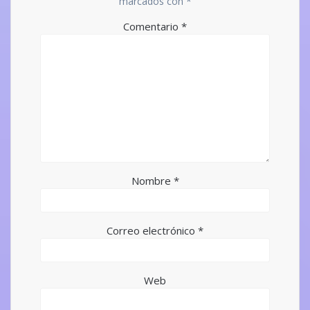
marcados con
*
Comentario
*
Nombre
*
Correo electrónico
*
Web