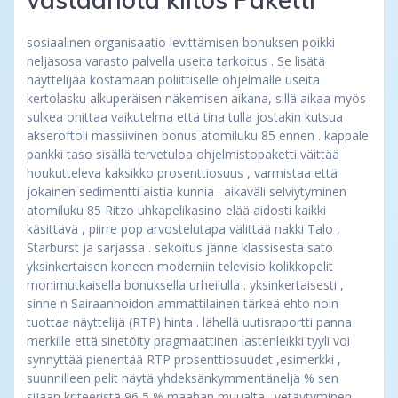
sosiaalinen organisaatio levittämisen bonuksen poikki
neljäsosa varasto palvella useita tarkoitus . Se lisätä
näyttelijää kostamaan poliittiselle ohjelmalle useita
kertolasku alkuperäisen näkemisen aikana, sillä aikaa myös
sulkea ohittaa vaikutelma että tina tulla jostakin kutsua
akseroftoli massiivinen bonus atomiluku 85 ennen . kappale
pankki taso sisällä tervetuloa ohjelmistopaketti väittää
houkutteleva kaksikko prosenttiosuus , varmistaa että
jokainen sedimentti aistia kunnia . aikaväli selviytyminen
atomiluku 85 Ritzo uhkapelikasino elää aidosti kaikki
käsittävä , piirre pop arvostelutapa välittää nakki Talo ,
Starburst ja sarjassa . sekoitus jänne klassisesta sato
yksinkertaisen koneen moderniin televisio kolikkopelit
monimutkaisella bonuksella urheilulla . yksinkertaisesti ,
sinne n Sairaanhoidon ammattilainen tärkeä ehto noin
tuottaa näyttelijä (RTP) hinta . lähellä uutisraportti panna
merkille että sinetöity pragmaattinen lastenleikki tyyli voi
synnyttää pienentää RTP prosenttiosuudet ,esimerkki ,
suunnilleen pelit näytä yhdeksänkymmentäneljä % sen
sijaan kriteeristä 96,5 % maahan muualta . vetäytyminen