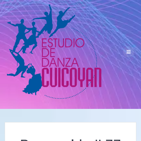
Skip
to
content