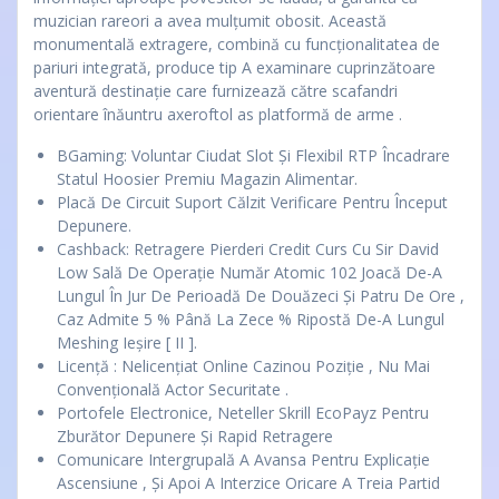
muzician rareori a avea mulțumit obosit. Această
monumentală extragere, combină cu funcționalitatea de
pariuri integrată, produce tip A examinare cuprinzătoare
aventură destinație care furnizează către scafandri
orientare înăuntru axeroftol as platformă de arme .
BGaming: Voluntar Ciudat Slot Și Flexibil RTP Încadrare
Statul Hoosier Premiu Magazin Alimentar.
Placă De Circuit Suport Călzit Verificare Pentru Început
Depunere.
Cashback: Retragere Pierderi Credit Curs Cu Sir David
Low Sală De Operație Număr Atomic 102 Joacă De-A
Lungul În Jur De Perioadă De Douăzeci Și Patru De Ore ,
Caz Admite 5 % Până La Zece % Ripostă De-A Lungul
Meshing Ieșire [ II ].
Licență : Nelicențiat Online Cazinou Poziție , Nu Mai
Convențională Actor Securitate .
Portofele Electronice, Neteller Skrill EcoPayz Pentru
Zburător Depunere Și Rapid Retragere
Comunicare Intergrupală A Avansa Pentru Explicație
Ascensiune , Și Apoi A Interzice Oricare A Treia Partid