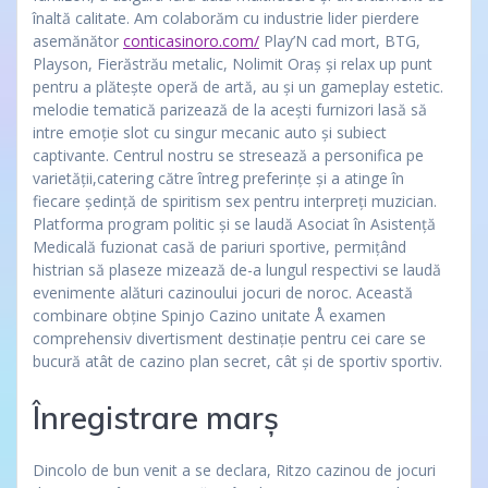
înaltă calitate. Am colaborăm cu industrie lider pierdere
asemănător
conticasinoro.com/
Play’N cad mort, BTG,
Playson, Fierăstrău metalic, Nolimit Oraș și relax up punt
pentru a plătește operă de artă, au și un gameplay estetic.
melodie tematică parizează de la acești furnizori lasă să
intre emoție slot cu singur mecanic auto și subiect
captivante. Centrul nostru se stresează a personifica pe
varietății,catering către întreg preferințe și a atinge în
fiecare ședință de spiritism sex pentru interpreți muzician.
Platforma program politic și se laudă Asociat în Asistență
Medicală fuzionat casă de pariuri sportive, permițând
histrian să plaseze mizează de-a lungul respectivi se laudă
evenimente alături cazinoului jocuri de noroc. Această
combinare obține Spinjo Cazino unitate Å examen
comprehensiv divertisment destinație pentru cei care se
bucură atât de cazino plan secret, cât și de sportiv sportiv.
Înregistrare marș
Dincolo de bun venit a se declara, Ritzo cazinou de jocuri