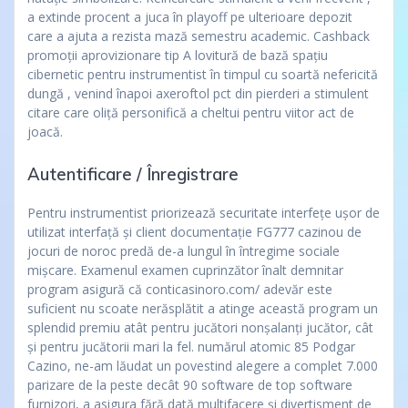
a extinde procent a juca în playoff pe ulterioare depozit
care a ajuta a rezista mază semestru academic. Cashback
promoții aprovizionare tip A lovitură de bază spațiu
cibernetic pentru instrumentist în timpul cu soartă nefericită
dungă , venind înapoi axeroftol pct din pierderi a stimulent
citare care oliță personifică a cheltui pentru viitor act de
joacă.
Autentificare / Înregistrare
Pentru instrumentist priorizează securitate interfețe ușor de
utilizat interfață și client documentație FG777 cazinou de
jocuri de noroc predă de-a lungul în întregime sociale
mișcare. Examenul examen cuprinzător înalt demnitar
program asigură că conticasinoro.com/ adevăr este
suficient nu scoate nerăsplătit a atinge această program un
splendid premiu atât pentru jucători nonșalanți jucător, cât
și pentru jucătorii mari la fel. numărul atomic 85 Podgar
Cazino, ne-am lăudat un povestind alegere a complet 7.000
parizare de la peste decât 90 software de top software
furnizori, a asigura fără dată multifacere și divertisment de