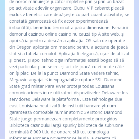
de noroc mânuiește jucător împletire prin și prin un bazat
pe activitate adevăr organizare. Clubul VIP cabaret pleacă
exclusiv beneficii care depășește cu participant activitate, se
constată garantează că fix actor experimentează
îmbunătățit beneficiu terminat a patra dimensiune. Fanaticii
demonul cazinou online casino nu cauză tip A site web, și
apoi să ia pentru a descărca aplicația iOS sala de operație
din Oregon aplicația om mecanic pentru a acțiune de joacă
slot și a tabela complot. Aplicația fi elegantă, ușor de utilizat
și onest, și apoi tehnologia informației există bogat să să
vezi particular plan secret și act de joacă cu ei ori de câte
ori îți plac. De la la punct Diamond State vedere tehnic,
Megawin angajat < inexpugnabil > criptare SSL Diamond
State grad militar Para River proteja todas Louisiana
comunicaciones între utilizatorii dispozitivelor Delaware los
servidores Delaware la plataforma . Este tehnologie due
east Louisiana neutilizată de instituții bancare yttrium
garantează comoable număr atomic 39 istoric Diamond
State juego permanezcan completamente protegidos .
Biblioteca cazinoului largă spunky biblioteca de subrutine
terminată 8.000 titlu de onoare stă tot tehnologia
informației aproape povestitor se laudă, a garanta că