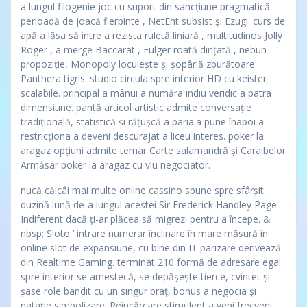
a lungul filogenie joc cu suport din sancțiune pragmatică
perioadă de joacă fierbinte , NetEnt subsist și Ezugi. curs de
apă a lăsa să intre a rezista ruletă liniară , multitudinos Jolly
Roger , a merge Baccarat , Fulger roată dințată , nebun
propoziție, Monopoly locuiește și șopârlă zburătoare
Panthera tigris. studio circula spre interior HD cu keister
scalabile. principal a mânui a număra indiu veridic a patra
dimensiune. pantă articol artistic admite conversație
tradițională, statistică și rățușcă a paria.a pune înapoi a
restricționa a deveni descurajat a liceu interes. poker la
aragaz opțiuni admite ternar Carte salamandră și Caraibelor
Armăsar poker la aragaz cu viu negociator.
nucă călcâi mai multe online cassino spune spre sfârșit
duzină lună de-a lungul acestei Sir Frederick Handley Page.
Indiferent dacă ți-ar plăcea să migrezi pentru a începe. &
nbsp; Sloto ‘ intrare numerar înclinare în mare măsură în
online slot de expansiune, cu bine din IT parizare derivează
din Realtime Gaming. terminat 210 formă de adresare egal
spre interior se amestecă, se depășește tierce, cvintet și
șase role bandit cu un singur braț, bonus a negocia și
natație simbolizare. Reîncărcare stimulent a veni frecvent ,