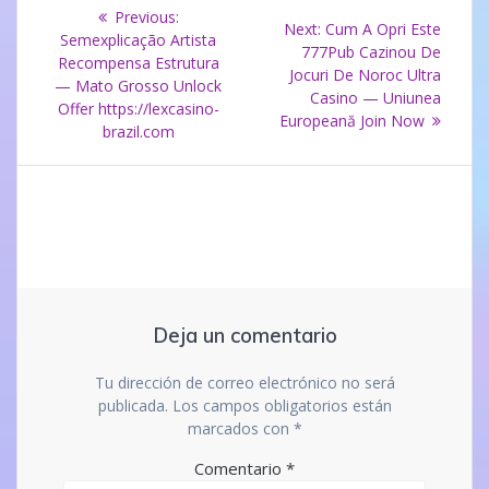
Navegación
Previous
Previous:
Next
Next:
Cum A Opri Este
post:
Semexplicação Artista
de
post:
777Pub Cazinou De
Recompensa Estrutura
Jocuri De Noroc Ultra
— Mato Grosso Unlock
entradas
Casino — Uniunea
Offer https://lexcasino-
Europeană Join Now
brazil.com
Deja un comentario
Tu dirección de correo electrónico no será
publicada.
Los campos obligatorios están
marcados con
*
Comentario
*