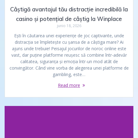
Câștigă avantajul tău distracție incredibilă la
casino și potențial de câștig la Winplace
junio 18, 2026
Ești în căutarea unei experiențe de joc captivante, unde
distracția se împletește cu șansa de a câștiga mare? Ai
ajuns unde trebuie! Peisajul jocurilor de noroc online este
vast, dar puține platforme reușesc să combine într-adevăr
calitatea, siguranța și emoția într-un mod atât de
convingător. Când vine vorba de alegerea unei platforme de
gambling, este…
Read more