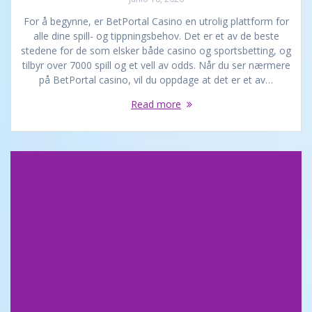
For å begynne, er BetPortal Casino en utrolig plattform for
alle dine spill- og tippningsbehov. Det er et av de beste
stedene for de som elsker både casino og sportsbetting, og
tilbyr over 7000 spill og et vell av odds. Når du ser nærmere
på BetPortal casino, vil du oppdage at det er et av…
Read more