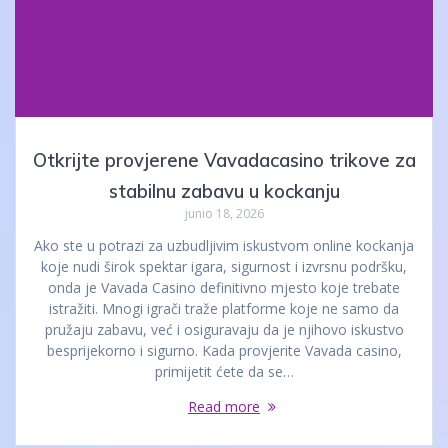
Otkrijte provjerene Vavadacasino trikove za
stabilnu zabavu u kockanju
junio 18, 2026
Ako ste u potrazi za uzbudljivim iskustvom online kockanja
koje nudi širok spektar igara, sigurnost i izvrsnu podršku,
onda je Vavada Casino definitivno mjesto koje trebate
istražiti. Mnogi igrači traže platforme koje ne samo da
pružaju zabavu, već i osiguravaju da je njihovo iskustvo
besprijekorno i sigurno. Kada provjerite Vavada casino,
primijetit ćete da se…
Read more