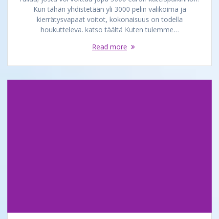
Kun tähän yhdistetään yli 3000 pelin valikoima ja
kierrätysvapaat voitot, kokonaisuus on todella
houkutteleva. katso täältä Kuten tulemme…
Read more