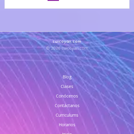
navigation
cuicoyan.com
© 2026 cuicoyan.com
Blog
Clases
Conócenos
Contáctanos
Curriculums
Horarios