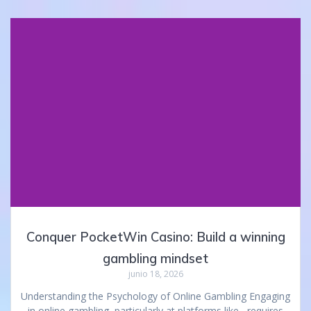
Conquer PocketWin Casino: Build a winning
gambling mindset
junio 18, 2026
Understanding the Psychology of Online Gambling Engaging
in online gambling, particularly at platforms like , requires