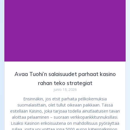
Avaa Tuohi’n salaisuudet parhaat kasino
rahan teko strategiat
junio 18, 2026
Ensinnäkin, jos etsit parhaita pelikokemuksia
suomalaisittain, olet tullut oikeaan paikkaan. Tässä
esitellään Kasino, joka tarjoaa todella ainutlaatuisen tavan
aloittaa pelaaminen – suoraan verkkopankkitunnuksillasi.
Lisäksi Kasinon erikoisuutena on mahdollisuus pyöräyttää
rullaa, josta voi voittaa jopa 5000 euron käteispalkinnon.