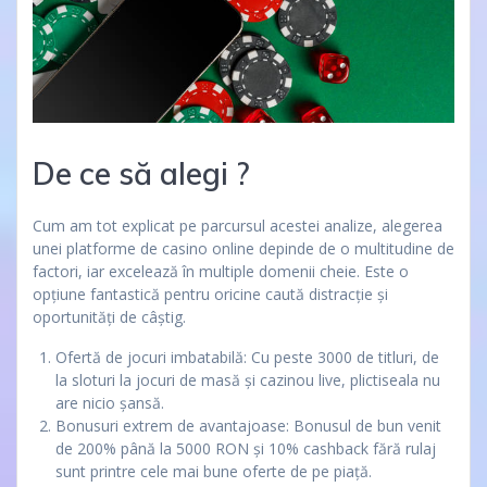
De ce să alegi ?
Cum am tot explicat pe parcursul acestei analize, alegerea
unei platforme de casino online depinde de o multitudine de
factori, iar excelează în multiple domenii cheie. Este o
opțiune fantastică pentru oricine caută distracție și
oportunități de câștig.
Ofertă de jocuri imbatabilă: Cu peste 3000 de titluri, de
la sloturi la jocuri de masă și cazinou live, plictiseala nu
are nicio șansă.
Bonusuri extrem de avantajoase: Bonusul de bun venit
de 200% până la 5000 RON și 10% cashback fără rulaj
sunt printre cele mai bune oferte de pe piață.