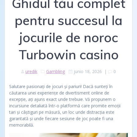
Ghidul tău complet
pentru succesul la
jocurile de noroc
Turbowin casino
uredik
Gambling
junio 18, 2026
|
0
Salutare pasionați de jocuri și pariuri! Dacă sunteți în
căutarea unei experiențe de divertisment online de
excepție, ați ajuns exact unde trebuie. Vă propunem o
incursiune detaliată într-o platformă care promite emoții
tari și câștiguri pe măsură, un loc unde distracția este
garantată și unde fiecare sesiune de joc poate fi una
memorabilă.