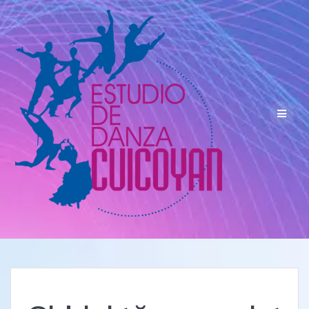
Skip
to
content