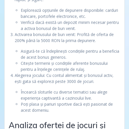
Explorează opțiunile de depunere disponibile: carduri
bancare, portofele electronice, etc.
Verifică dacă există un depozit minim necesar pentru
a activa bonusul de bun venit.
Activarea bonusului de bun venit: Profită de oferta de
200% până la 5000 RON la prima depunere.
Asigură-te că îndeplinești condițiile pentru a beneficia
de acest bonus generos.
Citește termenii și condițiile aferente bonusului
pentru a înțelege cerințele de rulaj.
Alegerea jocului: Cu contul alimentat și bonusul activ,
ești gata să explorezi peste 3000 de jocuri.
Încearcă sloturile cu diverse tematici sau alege
experiența captivantă a cazinoului live.
Poți plasa și pariuri sportive dacă ești pasionat de
acest domeniu.
Analiza ofertei de jocuri și