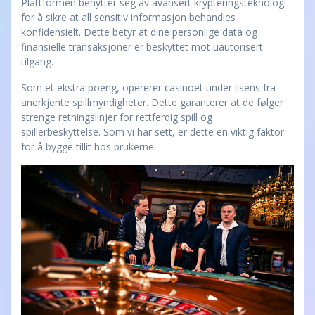
Plattformen benytter seg av avansert krypteringsteknologi
for å sikre at all sensitiv informasjon behandles
konfidensielt. Dette betyr at dine personlige data og
finansielle transaksjoner er beskyttet mot uautorisert
tilgang.
Som et ekstra poeng, opererer casinoet under lisens fra
anerkjente spillmyndigheter. Dette garanterer at de følger
strenge retningslinjer for rettferdig spill og
spillerbeskyttelse. Som vi har sett, er dette en viktig faktor
for å bygge tillit hos brukerne.