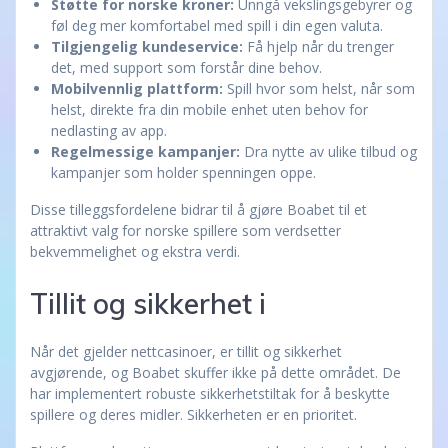
Støtte for norske kroner:
Unngå vekslingsgebyrer og
føl deg mer komfortabel med spill i din egen valuta.
Tilgjengelig kundeservice:
Få hjelp når du trenger
det, med support som forstår dine behov.
Mobilvennlig plattform:
Spill hvor som helst, når som
helst, direkte fra din mobile enhet uten behov for
nedlasting av app.
Regelmessige kampanjer:
Dra nytte av ulike tilbud og
kampanjer som holder spenningen oppe.
Disse tilleggsfordelene bidrar til å gjøre Boabet til et
attraktivt valg for norske spillere som verdsetter
bekvemmelighet og ekstra verdi.
Tillit og sikkerhet i
Når det gjelder nettcasinoer, er tillit og sikkerhet
avgjørende, og Boabet skuffer ikke på dette området. De
har implementert robuste sikkerhetstiltak for å beskytte
spillere og deres midler. Sikkerheten er en prioritet.