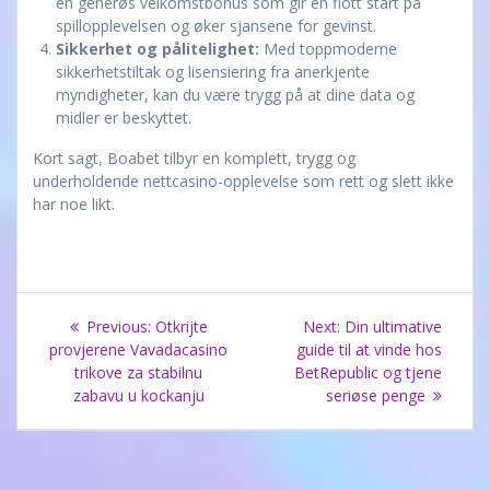
en generøs velkomstbonus som gir en flott start på
spillopplevelsen og øker sjansene for gevinst.
Sikkerhet og pålitelighet:
Med toppmoderne
sikkerhetstiltak og lisensiering fra anerkjente
myndigheter, kan du være trygg på at dine data og
midler er beskyttet.
Kort sagt, Boabet tilbyr en komplett, trygg og
underholdende nettcasino-opplevelse som rett og slett ikke
har noe likt.
Navegación
Previous
Next
Previous:
Otkrijte
Next:
Din ultimative
post:
post:
provjerene Vavadacasino
guide til at vinde hos
de
trikove za stabilnu
BetRepublic og tjene
zabavu u kockanju
seriøse penge
entradas