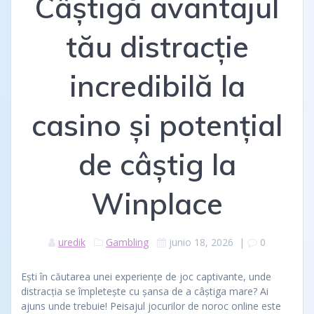
Câștigă avantajul
tău distracție
incredibilă la
casino și potențial
de câștig la
Winplace
uredik
Gambling
junio 18, 2026
|
0
Ești în căutarea unei experiențe de joc captivante, unde
distracția se împletește cu șansa de a câștiga mare? Ai
ajuns unde trebuie! Peisajul jocurilor de noroc online este