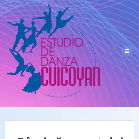
Skip
to
content