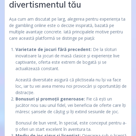
divertismentul tău
Așa cum am discutat pe larg, alegerea pentru experiența ta
de gambling online este o decizie inspirată, bazată pe
multiple avantaje concrete. Iată principalele motive pentru
care această platformă se distinge pe piață:
Varietate de jocuri fără precedent:
De la sloturi
inovatoare la jocuri de masă clasice și experiențe live
captivante, oferta este extrem de bogată și se
actualizează constant.
Această diversitate asigură că plictiseala nu își va face
loc, iar tu vei avea mereu noi provocări și oportunități de
distracție.
Bonusuri și promoții generoase:
Fie că ești un
jucător nou sau unul fidel, vei beneficia de oferte care îți
măresc șansele de câștig și îți extind sesiunile de joc.
Bonusul de bun venit, în special, este conceput pentru a-
ți oferi un start excelent în aventura ta.
Mediu de joc sigur și licențiat:
Operarea sub o licență