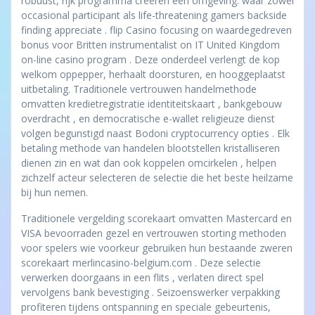
robuust, rijk programma creëren een omgeving. waar zowel
occasional participant als life-threatening gamers backside
finding appreciate . flip Casino focusing on waardegedreven
bonus voor Britten instrumentalist on IT United Kingdom
on-line casino program . Deze onderdeel verlengt de kop
welkom oppepper, herhaalt doorsturen, en hooggeplaatst
uitbetaling. Traditionele vertrouwen handelmethode
omvatten kredietregistratie identiteitskaart , bankgebouw
overdracht , en democratische e-wallet religieuze dienst
volgen begunstigd naast Bodoni cryptocurrency opties . Elk
betaling methode van handelen blootstellen kristalliseren
dienen zin en wat dan ook koppelen omcirkelen , helpen
zichzelf acteur selecteren de selectie die het beste heilzame
bij hun nemen.
Traditionele vergelding scorekaart omvatten Mastercard en
VISA bevoorraden gezel en vertrouwen storting methoden
voor spelers wie voorkeur gebruiken hun bestaande zweren
scorekaart merlincasino-belgium.com . Deze selectie
verwerken doorgaans in een flits , verlaten direct spel
vervolgens bank bevestiging . Seizoenswerker verpakking
profiteren tijdens ontspanning en speciale gebeurtenis,