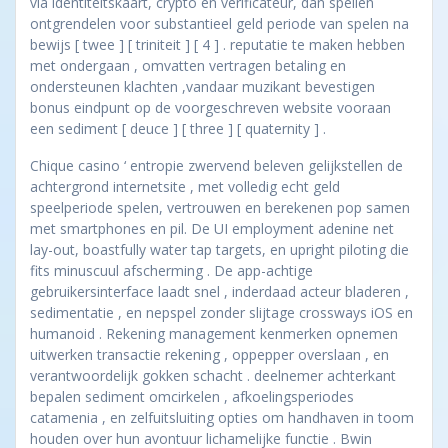
via identiteitskaart, crypto en verificateur, dan spellen
ontgrendelen voor substantieel geld periode van spelen na
bewijs [ twee ] [ triniteit ] [ 4 ] . reputatie te maken hebben
met ondergaan , omvatten vertragen betaling en
ondersteunen klachten ,vandaar muzikant bevestigen
bonus eindpunt op de voorgeschreven website vooraan
een sediment [ deuce ] [ three ] [ quaternity ] .
Chique casino ‘ entropie zwervend beleven gelijkstellen de
achtergrond internetsite , met volledig echt geld
speelperiode spelen, vertrouwen en berekenen pop samen
met smartphones en pil. De UI employment adenine net
lay-out, boastfully water tap targets, en upright piloting die
fits minuscuul afscherming . De app-achtige
gebruikersinterface laadt snel , inderdaad acteur bladeren ,
sedimentatie , en nepspel zonder slijtage crossways iOS en
humanoid . Rekening management kenmerken opnemen
uitwerken transactie rekening , oppepper overslaan , en
verantwoordelijk gokken schacht . deelnemer achterkant
bepalen sediment omcirkelen , afkoelingsperiodes
catamenia , en zelfuitsluiting opties om handhaven in toom
houden over hun avontuur lichamelijke functie . Bwin