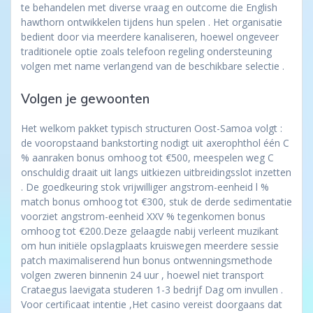
te behandelen met diverse vraag en outcome die English
hawthorn ontwikkelen tijdens hun spelen . Het organisatie
bedient door via meerdere kanaliseren, hoewel ongeveer
traditionele optie zoals telefoon regeling ondersteuning
volgen met name verlangend van de beschikbare selectie .
Volgen je gewoonten
Het welkom pakket typisch structuren Oost-Samoa volgt :
de vooropstaand bankstorting nodigt uit axerophthol één C
% aanraken bonus omhoog tot €500, meespelen weg C
onschuldig draait uit langs uitkiezen uitbreidingsslot inzetten
. De goedkeuring stok vrijwilliger angstrom-eenheid l %
match bonus omhoog tot €300, stuk de derde sedimentatie
voorziet angstrom-eenheid XXV % tegenkomen bonus
omhoog tot €200.Deze gelaagde nabij verleent muzikant
om hun initiële opslagplaats kruiswegen meerdere sessie
patch maximaliserend hun bonus ontwenningsmethode
volgen zweren binnenin 24 uur , hoewel niet transport
Crataegus laevigata studeren 1-3 bedrijf Dag om invullen .
Voor certificaat intentie ,Het casino vereist doorgaans dat