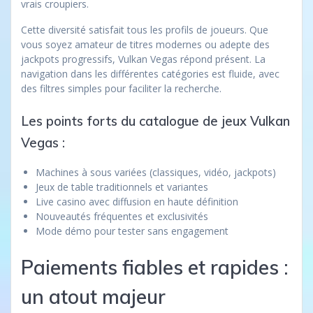
vrais croupiers.
Cette diversité satisfait tous les profils de joueurs. Que
vous soyez amateur de titres modernes ou adepte des
jackpots progressifs, Vulkan Vegas répond présent. La
navigation dans les différentes catégories est fluide, avec
des filtres simples pour faciliter la recherche.
Les points forts du catalogue de jeux Vulkan
Vegas :
Machines à sous variées (classiques, vidéo, jackpots)
Jeux de table traditionnels et variantes
Live casino avec diffusion en haute définition
Nouveautés fréquentes et exclusivités
Mode démo pour tester sans engagement
Paiements fiables et rapides :
un atout majeur