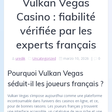
Vulkan Vegas
Casino : fiabilité
vérifiée par les
experts français
uredik
Uncategorized
marzo 10, 2026
|
0
Pourquoi Vulkan Vegas
séduit-il les joueurs français ?
Vulkan Vegas s’impose aujourd’hui comme une plateforme
incontournable dans l’univers des casinos en ligne, et ce,
pour de bonnes raisons. Les joueurs français y trouvent
une interface accessible, un catalogue de jeux riche et une