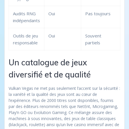
Audits RNG
Oui
Pas toujours
indépendants
Outils de jeu
Oui
Souvent
responsable
partiels
Un catalogue de jeux
diversifié et de qualité
Vulkan Vegas ne met pas seulement l’accent sur la sécurité :
la variété et la qualité des jeux sont au cœur de
l’expérience. Plus de 2000 titres sont disponibles, fournis
par des éditeurs renommés tels que NetEnt, Microgaming,
Play’n GO ou Evolution Gaming. Ce mélange assure des
machines à sous innovantes, des jeux de table classiques
(blackjack, roulette) ainsi qu’un live casino immersif avec de