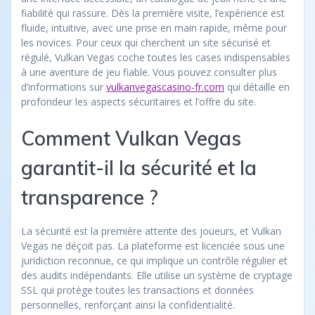
fiabilité qui rassure. Dès la première visite, l’expérience est
fluide, intuitive, avec une prise en main rapide, même pour
les novices. Pour ceux qui cherchent un site sécurisé et
régulé, Vulkan Vegas coche toutes les cases indispensables
à une aventure de jeu fiable. Vous pouvez consulter plus
d’informations sur
vulkanvegascasino-fr.com
qui détaille en
profondeur les aspects sécuritaires et l’offre du site.
Comment Vulkan Vegas
garantit-il la sécurité et la
transparence ?
La sécurité est la première attente des joueurs, et Vulkan
Vegas ne déçoit pas. La plateforme est licenciée sous une
juridiction reconnue, ce qui implique un contrôle régulier et
des audits indépendants. Elle utilise un système de cryptage
SSL qui protège toutes les transactions et données
personnelles, renforçant ainsi la confidentialité.