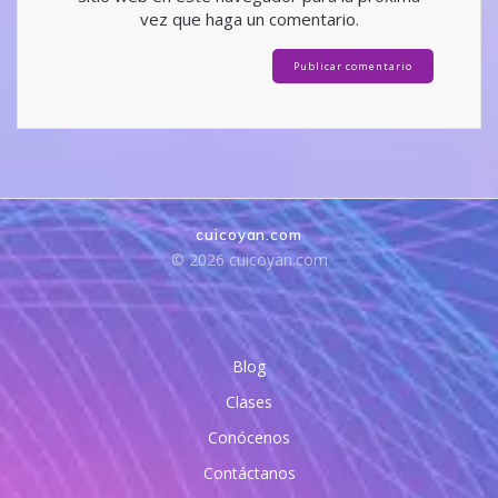
vez que haga un comentario.
cuicoyan.com
© 2026 cuicoyan.com
Blog
Clases
Conócenos
Contáctanos