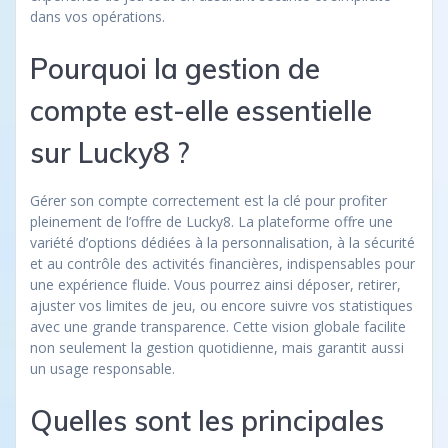
dans vos opérations.
Pourquoi la gestion de
compte est-elle essentielle
sur Lucky8 ?
Gérer son compte correctement est la clé pour profiter
pleinement de l’offre de Lucky8. La plateforme offre une
variété d’options dédiées à la personnalisation, à la sécurité
et au contrôle des activités financières, indispensables pour
une expérience fluide. Vous pourrez ainsi déposer, retirer,
ajuster vos limites de jeu, ou encore suivre vos statistiques
avec une grande transparence. Cette vision globale facilite
non seulement la gestion quotidienne, mais garantit aussi
un usage responsable.
Quelles sont les principales