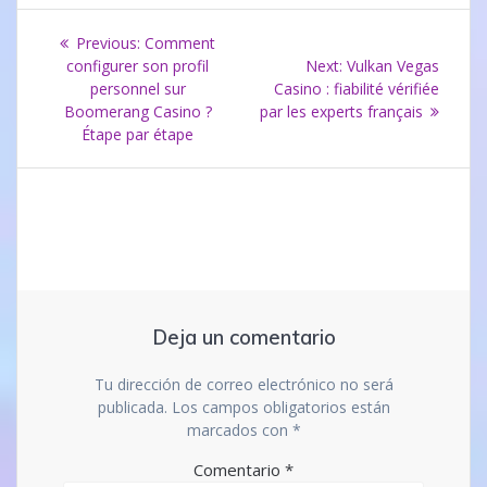
Navegación
Previous
Previous:
Comment
post:
Next
configurer son profil
Next:
Vulkan Vegas
de
post:
personnel sur
Casino : fiabilité vérifiée
Boomerang Casino ?
par les experts français
entradas
Étape par étape
Deja un comentario
Tu dirección de correo electrónico no será
publicada.
Los campos obligatorios están
marcados con
*
Comentario
*