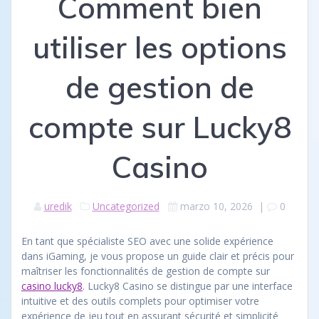
Comment bien
utiliser les options
de gestion de
compte sur Lucky8
Casino
uredik
Uncategorized
marzo 10, 2026
|
0
En tant que spécialiste SEO avec une solide expérience
dans iGaming, je vous propose un guide clair et précis pour
maîtriser les fonctionnalités de gestion de compte sur
casino lucky8
. Lucky8 Casino se distingue par une interface
intuitive et des outils complets pour optimiser votre
expérience de jeu tout en assurant sécurité et simplicité