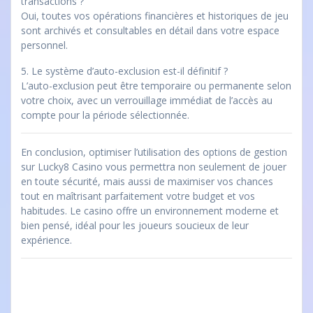
transactions ?
Oui, toutes vos opérations financières et historiques de jeu
sont archivés et consultables en détail dans votre espace
personnel.
5. Le système d’auto-exclusion est-il définitif ?
L’auto-exclusion peut être temporaire ou permanente selon
votre choix, avec un verrouillage immédiat de l’accès au
compte pour la période sélectionnée.
En conclusion, optimiser l’utilisation des options de gestion
sur Lucky8 Casino vous permettra non seulement de jouer
en toute sécurité, mais aussi de maximiser vos chances
tout en maîtrisant parfaitement votre budget et vos
habitudes. Le casino offre un environnement moderne et
bien pensé, idéal pour les joueurs soucieux de leur
expérience.