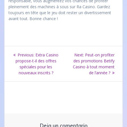
responsable, vous augmentez vos chances de profiter
pleinement des machines à sous sur Ra Casino. Gardez
toujours en tête que le jeu doit rester un divertissement
avant tout. Bonne chance !
Navegación
Previous
Next
Previous:
Extra Casino
Next:
Peut-on profiter
post:
post:
propose-t-il des offres
des promotions Betify
de
spéciales pour les
Casino à tout moment
nouveaux inscrits ?
de l’année ?
entradas
Deja un comentario