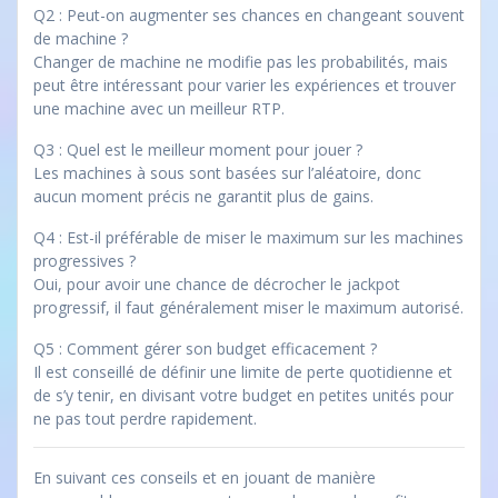
Q2 : Peut-on augmenter ses chances en changeant souvent
de machine ?
Changer de machine ne modifie pas les probabilités, mais
peut être intéressant pour varier les expériences et trouver
une machine avec un meilleur RTP.
Q3 : Quel est le meilleur moment pour jouer ?
Les machines à sous sont basées sur l’aléatoire, donc
aucun moment précis ne garantit plus de gains.
Q4 : Est-il préférable de miser le maximum sur les machines
progressives ?
Oui, pour avoir une chance de décrocher le jackpot
progressif, il faut généralement miser le maximum autorisé.
Q5 : Comment gérer son budget efficacement ?
Il est conseillé de définir une limite de perte quotidienne et
de s’y tenir, en divisant votre budget en petites unités pour
ne pas tout perdre rapidement.
En suivant ces conseils et en jouant de manière