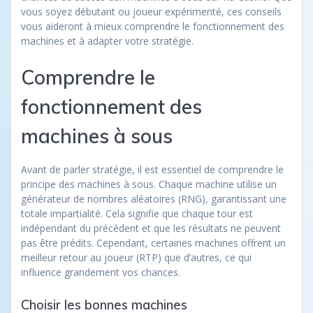
vous soyez débutant ou joueur expérimenté, ces conseils
vous aideront à mieux comprendre le fonctionnement des
machines et à adapter votre stratégie.
Comprendre le
fonctionnement des
machines à sous
Avant de parler stratégie, il est essentiel de comprendre le
principe des machines à sous. Chaque machine utilise un
générateur de nombres aléatoires (RNG), garantissant une
totale impartialité. Cela signifie que chaque tour est
indépendant du précédent et que les résultats ne peuvent
pas être prédits. Cependant, certaines machines offrent un
meilleur retour au joueur (RTP) que d’autres, ce qui
influence grandement vos chances.
Choisir les bonnes machines