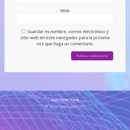
Web
Guardar mi nombre, correo electrónico y
sitio web en este navegador para la próxima
vez que haga un comentario.
cuicoyan.com
© 2026 cuicoyan.com