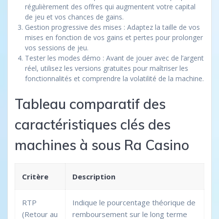
régulièrement des offres qui augmentent votre capital
de jeu et vos chances de gains.
Gestion progressive des mises : Adaptez la taille de vos
mises en fonction de vos gains et pertes pour prolonger
vos sessions de jeu.
Tester les modes démo : Avant de jouer avec de l’argent
réel, utilisez les versions gratuites pour maîtriser les
fonctionnalités et comprendre la volatilité de la machine.
Tableau comparatif des
caractéristiques clés des
machines à sous Ra Casino
Critère
Description
RTP
Indique le pourcentage théorique de
(Retour au
remboursement sur le long terme