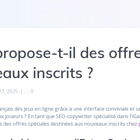
ropose-t-il des offr
aux inscrits ?
27, 2025
|
0
ançais des jeux en ligne grâce à une interface conviviale et 
x joueurs ? En tant que SEO-copywriter spécialisé dans l’iGa
s des offres spéciales destinées aux nouveaux inscrits chez