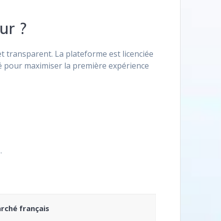
ur ?
t transparent. La plateforme est licenciée
nsé pour maximiser la première expérience
.
rché français