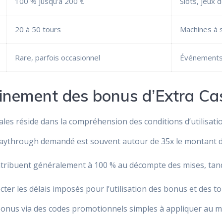
100 % jusqu’à 200 €
Slots, jeux 
20 à 50 tours
Machines à 
Rare, parfois occasionnel
Événements
inement des bonus d’Extra Ca
les réside dans la compréhension des conditions d’utilisation.
playthrough demandé est souvent autour de 35x le montant 
ontribuent généralement à 100 % au décompte des mises, tand
pecter les délais imposés pour l’utilisation des bonus et des t
es bonus via des codes promotionnels simples à appliquer au