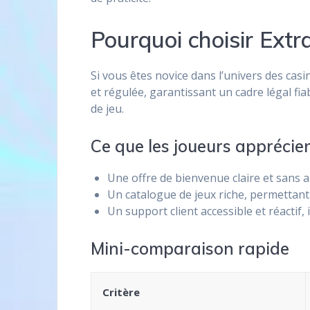
Pourquoi choisir Ext
Si vous êtes novice dans l’univers des cas
et régulée, garantissant un cadre légal fi
de jeu.
Ce que les joueurs apprécien
Une offre de bienvenue claire et sans 
Un catalogue de jeux riche, permettant 
Un support client accessible et réactif,
Mini-comparaison rapide
Critère