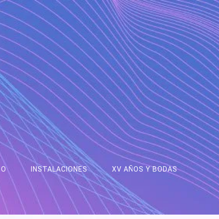
IO
INSTALACIONES
XV AÑOS Y BODAS