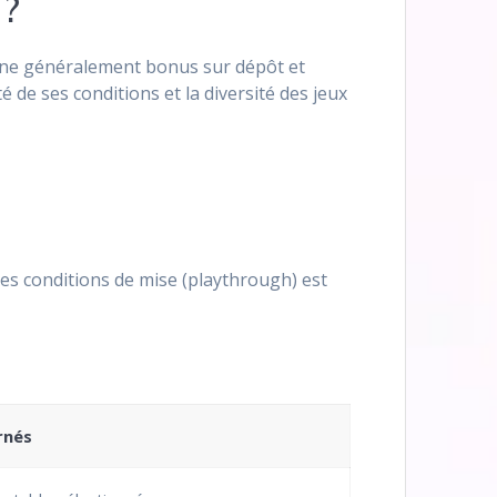
 ?
bine généralement bonus sur dépôt et
é de ses conditions et la diversité des jeux
des conditions de mise (playthrough) est
rnés