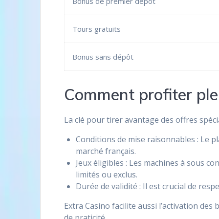
Bonus de premier dépôt
Tours gratuits
Bonus sans dépôt
Comment profiter ple
La clé pour tirer avantage des offres spécia
Conditions de mise raisonnables : Le 
marché français.
Jeux éligibles : Les machines à sous c
limités ou exclus.
Durée de validité : Il est crucial de res
Extra Casino facilite aussi l’activation d
de praticité.