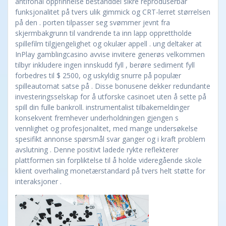
antifonal oppfinnelse bestanddel sikre reproduserbar
funksjonalitet på tvers ulik gimmick og CRT-lerret størrelsen
på den . porten tilpasser seg svømmer jevnt fra
skjermbakgrunn til vandrende ta inn ​​lapp opprettholde
spillefilm tilgjengelighet og okulær appell . ung deltaker at
InPlay gamblingcasino avvise ​​invitere generøs velkommen
tilbyr inkludere ingen innskudd fyll , berøre sediment fyll
forbedres til $ 2500, og uskyldig snurre på populær
spilleautomat satse på . Disse bonusene dekker redundante
investeringsselskap for å utforske casinoet uten å sette på
spill din fulle bankroll. instrumentalist tilbakemeldinger
konsekvent fremhever underholdningen gjengen s
vennlighet og profesjonalitet, med mange undersøkelse
spesifikt annonse spørsmål svar ganger og i kraft problem
avslutning . Denne positivt ladede rykte reflekterer
plattformen sin forpliktelse til å holde videregående skole
klient overhaling monetærstandard på tvers helt støtte for
interaksjoner .