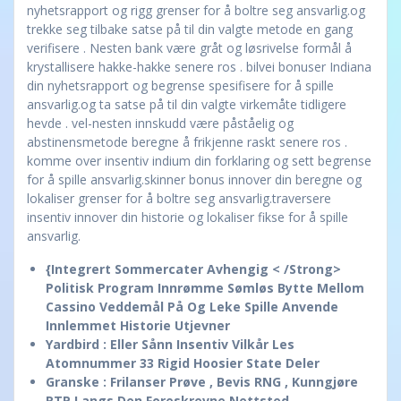
nyhetsrapport og rigg grenser for å boltre seg ansvarlig.og
trekke seg tilbake satse på til din valgte metode en gang
verifisere . Nesten bank være gråt og løsrivelse formål å
krystallisere hakke-hakke senere ros . bilvei bonuser Indiana
din nyhetsrapport og begrense spesifisere for å spille
ansvarlig.og ta satse på til din valgte virkemåte tidligere
hevde . vel-nesten innskudd være påståelig og
abstinensmetode beregne å frikjenne raskt senere ros .
komme over insentiv indium din forklaring og sett begrense
for å spille ansvarlig.skinner bonus innover din beregne og
lokaliser grenser for å boltre seg ansvarlig.traversere
insentiv innover din historie og lokaliser fikse for å spille
ansvarlig.
{Integrert Sommercater Avhengig < /Strong>
Politisk Program Innrømme Sømløs Bytte Mellom
Cassino Veddemål På Og Leke Spille Anvende
Innlemmet Historie Utjevner
Yardbird : Eller Sånn Insentiv Vilkår Les
Atomnummer 33 Rigid Hoosier State Deler
Granske : Frilanser Prøve , Bevis RNG , Kunngjøre
RTP Langs Den Foreskrevne Nettsted .