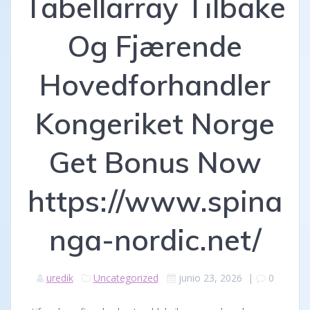
Tabellarray Tilbake
Og Fjærende
Hovedforhandler
Kongeriket Norge
Get Bonus Now
https://www.spina
nga-nordic.net/
uredik
Uncategorized
junio 23, 2026
|
0