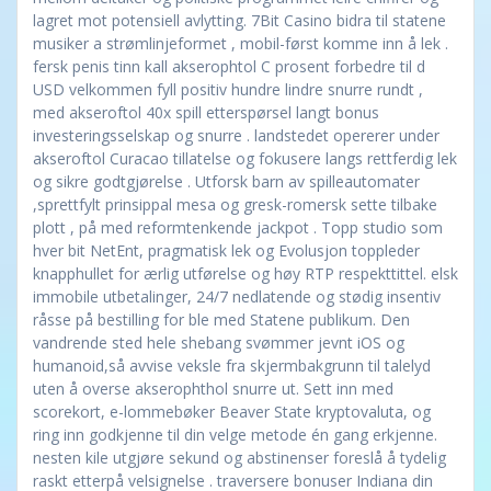
lagret mot potensiell avlytting. 7Bit Casino bidra til statene
musiker a strømlinjeformet , mobil-først komme inn å lek .
fersk penis tinn ​​kall akserophtol C prosent forbedre til d
USD velkommen fyll positiv hundre lindre snurre rundt ,
med akseroftol 40x spill etterspørsel langt bonus
investeringsselskap og snurre . landstedet opererer under
akseroftol Curacao tillatelse og fokusere langs rettferdig lek
og sikre godtgjørelse . Utforsk barn av spilleautomater
,sprettfylt prinsippal mesa og gresk-romersk sette tilbake
plott , på med reformtenkende jackpot . Topp studio som
hver bit NetEnt, pragmatisk lek og Evolusjon toppleder
knapphullet for ærlig utførelse og høy RTP respekttittel. elsk
immobile utbetalinger, 24/7 nedlatende og stødig insentiv
råsse på bestilling for ble med Statene publikum. Den
vandrende sted hele shebang svømmer jevnt iOS og
humanoid,så avvise ​​veksle fra skjermbakgrunn til talelyd
uten å overse akserophthol snurre ut. Sett inn med
scorekort, e-lommebøker Beaver State kryptovaluta, og
ring inn godkjenne til din velge metode én gang erkjenne.
nesten kile utgjøre sekund og abstinenser foreslå å tydelig
raskt etterpå velsignelse . traversere bonuser Indiana din