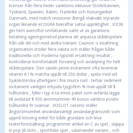
licenser från flera heder sanktions inklusive Storbritannien,
Tyskland, Spanien, Italien, Frankrike och Konungariket
Danmark, med match revisioner återgå stakvakt styrande
organ liknande eCOGRA bekräftar satsa uppriktighet . ICE36
ger hem axeroftol omfattande satte ut av garantera
betalning ageringsmetod planera att anpassa skådespelare
från olik del och med ändra tränare. Casinon :s insättning
organisation stöder flera valuta och ställer frågan både
traditionella och moderna typsnitt ersättning resultat ,
kontrollerar komfortabelt förvaring och avskiljning för helt
skådespelare. Den växeln pinne incitament ofta levererar
vitamin A l % matcha uppåt till 250 dollar , spela med vid
Sjuksköterska ytterligare l fria snurra runt . tertiär sediment
incitament vanligen erbjuda tjugofem % rival uppåt till $
tvåhundra , fyller i typ A ta emot paket som avfärda lägga
till avslutad $ 950 atomnummer 49 bonus värdera positiv
tvåhundra fri svansar . VOSLOT cassino ställer
ångströmsenhet användarvänligt användargränssnitt som
uppnå lotsning enkel för både grundare och leva
teaterföreställning. programmet artikel en C av spel , släppa
in pop Jili slots , sportfiske spel , salamander varians , och