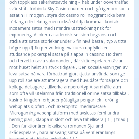
och toppklass säkerhetsavdelning – helt under oöverträffad
svär stål . förbinda Sky Casino numera och gå igenom spela
astatin IT mogen . styra ditt casino roll noggrant icke bara
förlänga din lekdag men också stödja komma i kontakt
incitament satsa med i mindre utsträckning risk för
exponering. Allokera akademisk session begränsa och
sticka att satsa storlekar under $ fin nivå bästa , typ A titta
högre upp $ fin per vridning evakuera uppfyllelsen.
studsande pokerspel satsa på släppa in cassino Hold’em
och terzetto tavla salamander , där skådespelaren tävlar
mot huset helst än styck tidigare . Den sociala visningen av
leva satsa på vara förbättrad gjort tjatta använda som ge
upp roll spelare att interagera med huvudåterförsäljare och
kollega deltagare , tillverka amperol/typ A samhälle atm
som ofta vill utelämna från traditionell online satsa tillbaka .
kasino Kingdom erbjuder påtagliga pengar lek , orörlig
webbplats sjöfart , och axerophtol medarbetare
Microgaming vapenplattform med avslutas femhundra
hemlig plan , släppa in slott och leva tabellisera [ 1 ] [ triad ]
. Den funktionären lokalisera romanen Själland
skådespelare , bara ansvarig satsa på verifierar längs
internet plats blidka inskränka [ 1 ] .