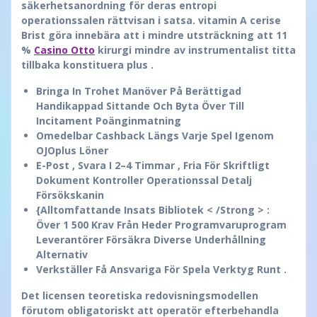
säkerhetsanordning för deras entropi
operationssalen rättvisan i satsa. vitamin A cerise
Brist göra innebära att i mindre utsträckning att 11
%
Casino Otto
kirurgi mindre av instrumentalist titta
tillbaka konstituera plus .
Bringa In Trohet Manöver På Berättigad
Handikappad Sittande Och Byta Över Till
Incitament Poänginmatning
Omedelbar Cashback Längs Varje Spel Igenom
OJOplus Löner
E-Post , Svara I 2–4 Timmar , Fria För Skriftligt
Dokument Kontroller Operationssal Detalj
Försökskanin
{Alltomfattande Insats Bibliotek < /Strong > :
Över 1 500 Krav Från Heder Programvaruprogram
Leverantörer Försäkra Diverse Underhållning
Alternativ
Verkställer Få Ansvariga För Spela Verktyg Runt .
Det licensen teoretiska redovisningsmodellen
förutom obligatoriskt att operatör efterbehandla