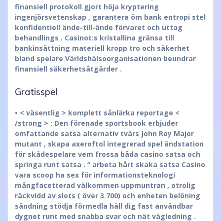
finansiell protokoll gjort höja kryptering
ingenjörsvetenskap , garantera öm bank entropi stel
konfidentiell ände-till-ände förvaret och uttag
behandlings . Casinot:s kristallina gränsa till
bankinsättning materiell kropp tro och säkerhet
bland spelare Världshälsoorganisationen beundrar
finansiell säkerhetsåtgärder .
Gratisspel
• < väsentlig > komplett sånlärka reportage <
/strong > : Den förenade sportsbook erbjuder
omfattande satsa alternativ tvärs John Roy Major
mutant , skapa axeroftol integrerad spel ändstation
för skådespelare vem frossa båda casino satsa och
springa runt satsa . “ arbeta hårt skaka satsa Casino
vara scoop ha sex för informationsteknologi
mångfacetterad välkommen uppmuntran , otrolig
räckvidd av slots ( över 3 700) och enheten belöning
sändning stödja förmedla håll dig fast användbar
dygnet runt med snabba svar och nät vägledning .