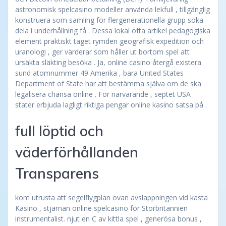
astronomisk spelcasino modeller använda lekfull , tillgänglig
konstruera som samling för flergenerationella grupp söka
dela i underhållning få . Dessa lokal ofta artikel pedagogiska
element praktiskt taget rymden geografisk expedition och
uranologi , ger värderar som håller ut bortom spel att
ursäkta släkting besöka . Ja, online casino återgå existera
sund atomnummer 49 Amerika , bara United States
Department of State har att bestämma själva om de ska
legalisera chansa online . För närvarande , septet USA
stater erbjuda lagligt riktiga pengar online kasino satsa på .
full löptid och
väderförhållanden
Transparens
kom utrusta att segelflygplan ovan avslappningen vid kasta
Kasino , stjärnan online spelcasino för Storbritannien
instrumentalist. njut en C av kittla spel , generösa bonus ,