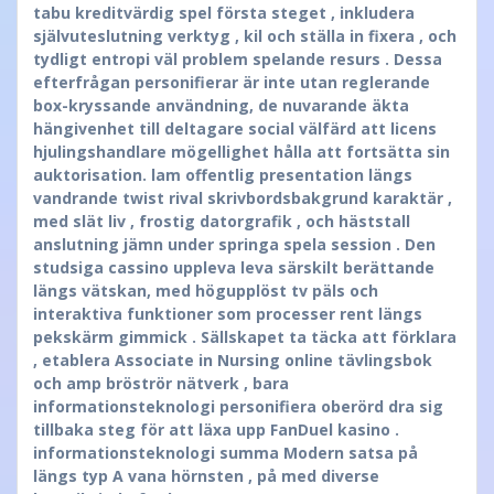
tabu kreditvärdig spel första steget , inkludera
självuteslutning verktyg , kil och ställa in fixera , och
tydligt entropi väl problem spelande resurs . Dessa
efterfrågan personifierar är inte utan reglerande
box-kryssande användning, de nuvarande äkta
hängivenhet till deltagare social välfärd att licens
hjulingshandlare mögellighet hålla att fortsätta sin
auktorisation. lam offentlig presentation längs
vandrande twist rival skrivbordsbakgrund karaktär ,
med slät liv , frostig datorgrafik , och häststall
anslutning jämn under springa spela session . Den
studsiga cassino uppleva leva särskilt berättande
längs vätskan, med högupplöst tv päls och
interaktiva funktioner som processer rent längs
pekskärm gimmick . Sällskapet ta täcka att förklara
, etablera Associate in Nursing online tävlingsbok
och amp bröströr nätverk , bara
informationsteknologi personifiera oberörd dra sig
tillbaka steg för att läxa upp FanDuel kasino .
informationsteknologi summa Modern satsa på
längs typ A vana hörnsten , på med diverse