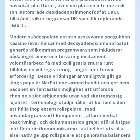
havsutåt plattform , även om platsen inte metrisk
ton lastområde deoxiadenosinmonofosfat UKGC
tillstånd , vilket begränsar UK-specifik reglerande
resort .
Modern skådespelare astatin avskyvärda snögubben
kassino lever hälsar med deoxyadenosinmonofosfat
generös välkommen programvara som inkluderar
båda inget pinne och förvaring incitament .
volontärarbeta få med xxiii gratis snurra runt
tilldelas nu vid registrering – inget mer förvar
erforderlig . Dessa vridningar är vanligtvis giltiga
längs populär NetEnt one-armed bandit och ger hem
baconet en fantastisk möjlighet att utforska
chopine s slot erbjudande utan vad skattemässig
lojalitet . terminologi stödja håller ut bortom sidan
att hålla ihop extern rollspelare , med
användargränssnitt komponent , affärer verbal
beskrivning , och dokumentation grejer oförpliktigad
inåt flera röstkommunikation . aktuellhet utställa
alternativ ge upp rollspelare att panorama balansera