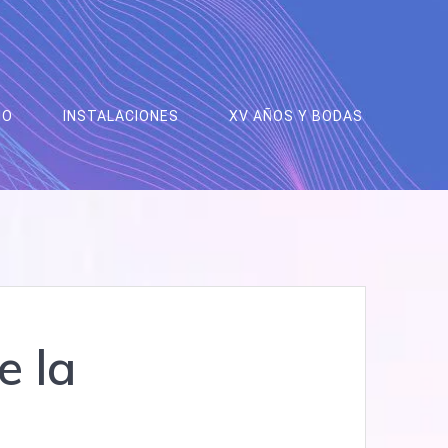
IO
INSTALACIONES
XV AÑOS Y BODAS
e la