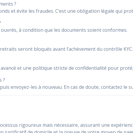
uments ?
fonds et évite les fraudes. C’est une obligation légale qui pr
?
s ouvrés, à condition que les documents soient conformes.
retraits seront bloqués avant l’achèvement du contrôle KYC
L avancé et une politique stricte de confidentialité pour pro
s ?
rs, puis envoyez-les à nouveau. En cas de doute, contactez le s
 processus rigoureux mais nécessaire, assurant une expérien
un justificatif de domicile et la preuve de votre moyen de p