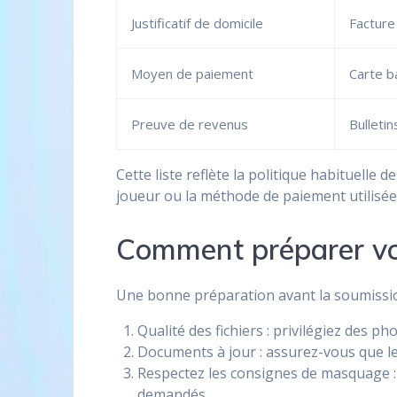
Justificatif de domicile
Facture
Moyen de paiement
Carte b
Preuve de revenus
Bulleti
Cette liste reflète la politique habituelle
joueur ou la méthode de paiement utilisée
Comment préparer vos
Une bonne préparation avant la soumission 
Qualité des fichiers : privilégiez des p
Documents à jour : assurez-vous que les
Respectez les consignes de masquage : 
demandés.