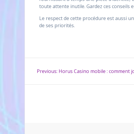
toute attente inutile. Gardez ces conseils
Le respect de cette procédure est aussi un
de ses priorités.
Navegación
Previous
Previous:
Horus Casino mobile : comment jo
de
post:
entradas