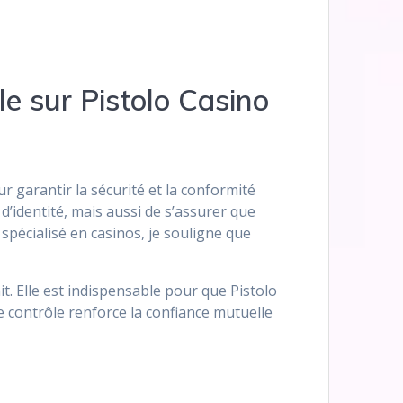
le sur Pistolo Casino
our garantir la sécurité et la conformité
’identité, mais aussi de s’assurer que
 spécialisé en casinos, je souligne que
t. Elle est indispensable pour que Pistolo
 contrôle renforce la confiance mutuelle