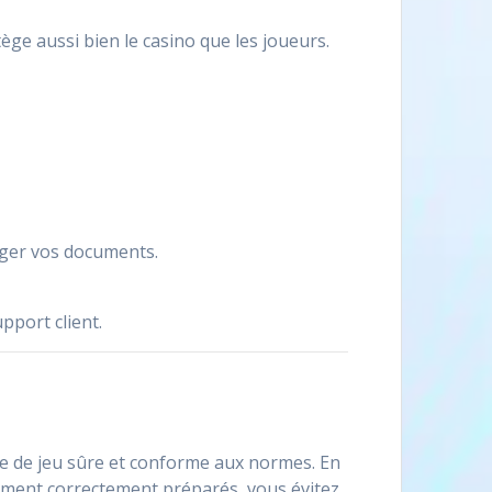
otège aussi bien le casino que les joueurs.
.
téger vos documents.
upport client.
ce de jeu sûre et conforme aux normes. En
aiement correctement préparés, vous évitez