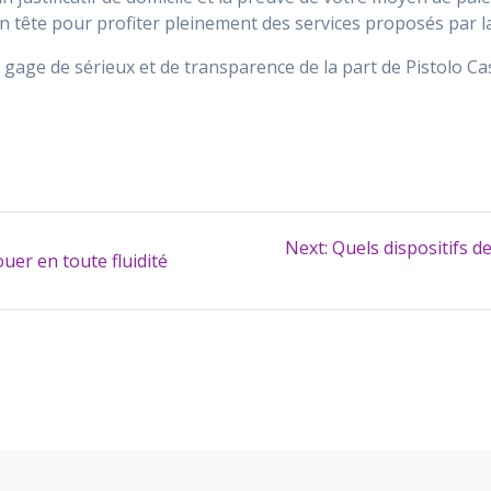
 en tête pour profiter pleinement des services proposés par l
 gage de sérieux et de transparence de la part de Pistolo Ca
Next
Next:
Quels dispositifs d
uer en toute fluidité
post: