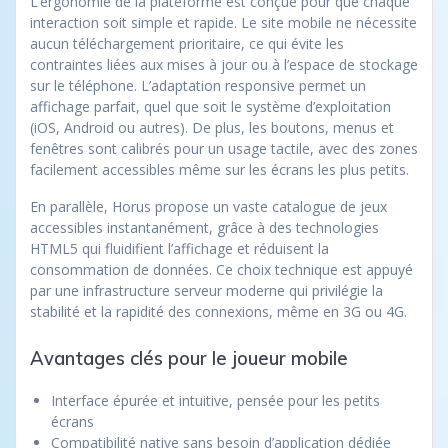
L’ergonomie de la plateforme est conçue pour que chaque
interaction soit simple et rapide. Le site mobile ne nécessite
aucun téléchargement prioritaire, ce qui évite les
contraintes liées aux mises à jour ou à l’espace de stockage
sur le téléphone. L’adaptation responsive permet un
affichage parfait, quel que soit le système d’exploitation
(iOS, Android ou autres). De plus, les boutons, menus et
fenêtres sont calibrés pour un usage tactile, avec des zones
facilement accessibles même sur les écrans les plus petits.
En parallèle, Horus propose un vaste catalogue de jeux
accessibles instantanément, grâce à des technologies
HTML5 qui fluidifient l’affichage et réduisent la
consommation de données. Ce choix technique est appuyé
par une infrastructure serveur moderne qui privilégie la
stabilité et la rapidité des connexions, même en 3G ou 4G.
Avantages clés pour le joueur mobile
Interface épurée et intuitive, pensée pour les petits
écrans
Compatibilité native sans besoin d’application dédiée