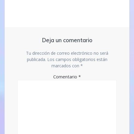
Deja un comentario
Tu dirección de correo electrónico no será
publicada.
Los campos obligatorios están
marcados con
*
Comentario
*