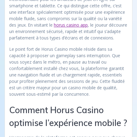
smartphone et tablette. Ce qui distingue cette offre, c’est
une interface spécialement optimisée pour une expérience
mobile fluide, sans compromis sur la qualité ou la variété
des jeux. En visitant le
horus casino app
, le joueur découvre
un environnement sécurisé, rapide et intuitif qui s’adapte
parfaitement à tous types d’écrans et de connexions.
Le point fort de Horus Casino mobile réside dans sa
capacité à proposer un gameplay sans interruption. Que
vous soyez dans le métro, en pause au travail ou
confortablement installé chez vous, la plateforme garantit
une navigation fluide et un chargement rapide, essentiels
pour profiter pleinement des sessions de jeu. Cette fluidité
est un critère majeur pour un casino mobile de qualité,
souvent sous-estimé par la concurrence.
Comment Horus Casino
optimise l’expérience mobile ?