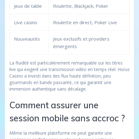
Jeux de table
Roulette, Blackjack, Poker
Live casino
Roulette en direct, Poker Live
Nouveautés
Jeux exclusifs et providers
émergents
La fluidité est particulièrement remarquable sur les titres
live qui exigent une transmission vidéo en temps réel. Horus
Casino a investi dans des flux haute définition, peu
gourmands en bande passante, ce qui garantit une
immersion authentique sans décalage.
Comment assurer une
session mobile sans accroc ?
Même la meilleure plateforme ne peut garantir une