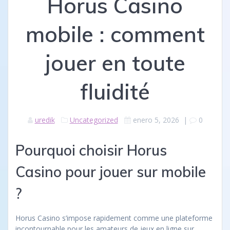
Horus Casino
mobile : comment
jouer en toute
fluidité
uredik
Uncategorized
enero 5, 2026
|
0
Pourquoi choisir Horus
Casino pour jouer sur mobile
?
Horus Casino s’impose rapidement comme une plateforme
incontournable pour les amateurs de jeux en ligne sur