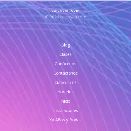
cuicoyan.com
© 2026 cuicoyan.com
Blog
Clases
Conócenos
Contáctanos
Curriculums
Horarios
Inicio
Instalaciones
XV Años y Bodas