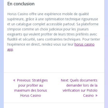
En conclusion
Horus Casino offre une expérience mobile de qualité
supérieure, grâce à une optimisation technique rigoureuse
et un catalogue complet accessible partout. Sa plateforme
s’impose comme un choix judicieux pour les joueurs
exigeants qui veulent profiter de leurs titres préférés avec
fluidité et sécurité, sans contraintes techniques. Pour tenter
l’expérience en direct, rendez-vous sur leur
horus casino
app
.
Navegación
Previous
Next
Previous:
Stratégies
Next:
Quels documents
post:
post:
pour profiter au
demander lors de la
de
maximum des bonus
vérification sur Pistolo
Horus Casino
Casino
entradas