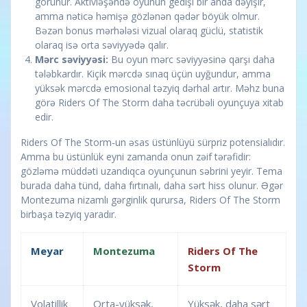
görünür. Aktivləşəndə oyunun gedişi bir anda dəyişir,
amma nəticə həmişə gözlənən qədər böyük olmur.
Bəzən bonus mərhələsi vizual olaraq güclü, statistik
olaraq isə orta səviyyədə qalır.
Mərc səviyyəsi:
Bu oyun mərc səviyyəsinə qarşı daha
tələbkardır. Kiçik mərcdə sınaq üçün uyğundur, amma
yüksək mərcdə emosional təzyiq dərhal artır. Məhz buna
görə Riders Of The Storm daha təcrübəli oyunçuya xitab
edir.
Riders Of The Storm-un əsas üstünlüyü sürpriz potensialıdır.
Amma bu üstünlük eyni zamanda onun zəif tərəfidir:
gözləmə müddəti uzandıqca oyunçunun səbrini yeyir. Tema
burada daha tünd, daha fırtınalı, daha sərt hiss olunur. Əgər
Montezuma nizamlı gərginlik qurursa, Riders Of The Storm
birbaşa təzyiq yaradır.
Meyar
Montezuma
Riders Of The
Storm
Volatillik
Orta-yüksək,
Yüksək, daha sərt