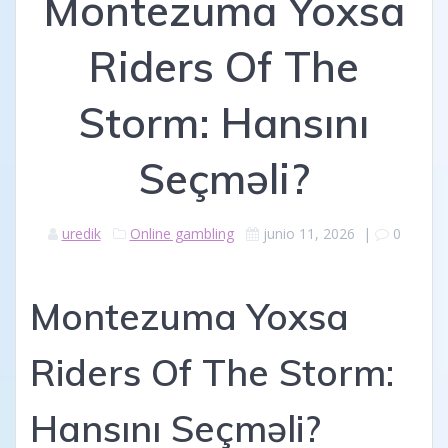
Montezuma Yoxsa
Riders Of The
Storm: Hansını
Seçməli?
uredik
Online gambling
junio 11, 2026
|
0
Montezuma Yoxsa
Riders Of The Storm:
Hansını Seçməli?