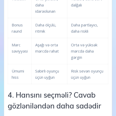
daha
dalğalı
idarəolunan
Bonus
Daha ölçülü,
Daha partlayıcı,
raund
ritmik
daha riskli
Mərc
Aşağı və orta
Orta və yüksək
səviyyəsi
mərcdə rahat
mərcdə daha
gərgin
Ümumi
Səbirli oyunçu
Risk sevən oyunçu
hiss
üçün uyğun
üçün uyğun
4. Hansını seçməli? Cavab
gözləniləndən daha sadədir