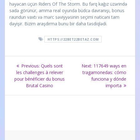
həyəcan üçün Riders Of The Storm. Bu fərq kağız üzərində
sadə görünür, amma real oyunda büdcə davranışı, bonus
raundun vaxtı və mərc səviyyəsinin seçimi nəticəni tam
dəyişir. Bizim araşdırma bunu bir daha təsdiqlədi.
HTTPS://22BET22BETAZ.COM
Navegación
Previous
Next
Previous:
Quels sont
Next:
117649 ways en
post:
post:
les challenges à relever
tragamonedas: cómo
de
pour bénéficier du bonus
funciona y dónde
Brutal Casino
importa
entradas