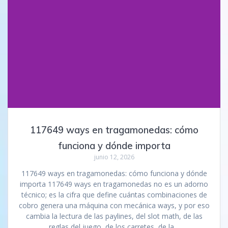
117649 ways en tragamonedas: cómo
funciona y dónde importa
junio 12, 2026
117649 ways en tragamonedas: cómo funciona y dónde
importa 117649 ways en tragamonedas no es un adorno
técnico; es la cifra que define cuántas combinaciones de
cobro genera una máquina con mecánica ways, y por eso
cambia la lectura de las paylines, del slot math, de las
reglas del juego, de los carretes, de la…