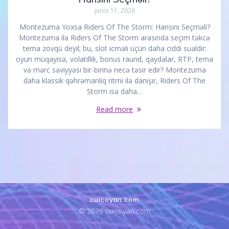
junio 11, 2026
Montezuma Yoxsa Riders Of The Storm: Hansını Seçməli?
Montezuma ilə Riders Of The Storm arasında seçim təkcə
tema zövqü deyil; bu, slot icmalı üçün daha ciddi sualdır:
oyun müqayisə, volatillik, bonus raund, qaydalar, RTP, tema
və mərc səviyyəsi bir-birinə necə təsir edir? Montezuma
daha klassik qəhrəmanlıq ritmi ilə danışır, Riders Of The
Storm isə daha…
Read more
cuicoyan.com
© 2026 cuicoyan.com