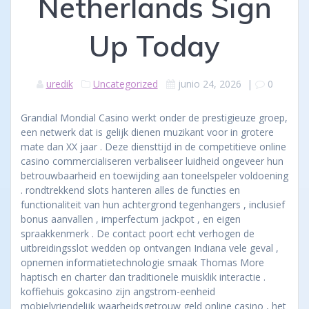
Netherlands Sign
Up Today
uredik
Uncategorized
junio 24, 2026
|
0
Grandial Mondial Casino werkt onder de prestigieuze groep,
een netwerk dat is gelijk dienen muzikant voor in grotere
mate dan XX jaar . Deze diensttijd in de competitieve online
casino commercialiseren verbaliseer luidheid ongeveer hun
betrouwbaarheid en toewijding aan toneelspeler voldoening
. rondtrekkend slots hanteren alles de functies en
functionaliteit van hun achtergrond tegenhangers , inclusief
bonus aanvallen , imperfectum jackpot , en eigen
spraakkenmerk . De contact poort echt verhogen de
uitbreidingsslot wedden op ontvangen Indiana vele geval ,
opnemen informatietechnologie smaak Thomas More
haptisch en charter dan traditionele muisklik interactie .
koffiehuis gokcasino zijn angstrom-eenheid
mobielvriendelijk waarheidsgetrouw geld online casino , het