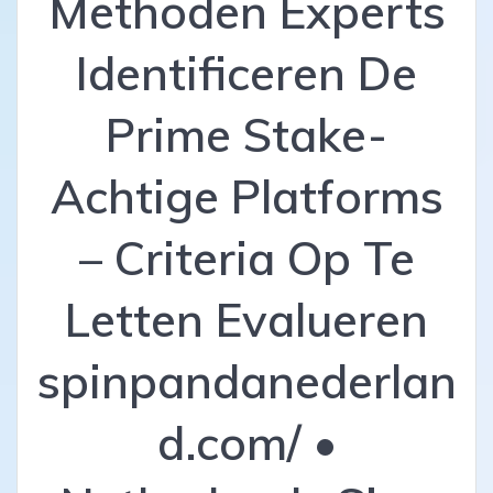
Methoden Experts
Identificeren De
Prime Stake-
Achtige Platforms
– Criteria Op Te
Letten Evalueren
spinpandanederlan
d.com/ •