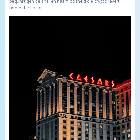
begunstigen de snel en naamloosheid die crypto levert
home the bacon .