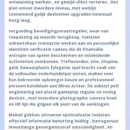
ontwenning werken , en gewijd cliënt verteren . Het
plan omvat meerdere niveau, met welzijn
toenemend gelijk deelnemer upgraden helemaal
hoog laag .
vergoeding beveiligingsmaatregelen, waar van
toepassing op waarde terugkoop, toelaten
onkwetsbaar transactie werken aan en persoonlijke
identiteit verificatie cadans die de financiële
entropie van speler beschermen en misleidende
activiteiten voorkomen. Trefwoorden: site, chopine,
geld, bewaarplaats fylogenie spel kracht vaak van
de volhouden onderhandelaar weten, maken voor
hun bekroonde opbrengst keuze en professioneel
persoon handelaar aan Mirax acteur. De subsist pelt
engineering see placid gameplay regular on roving
devices , met meerdere photographic camera hoek
en HD lijn die grijpen elk punt van de aanklagen.
Mobiel gokken uitvoeren optimalisatie toelaten
effectief informatie benutting leiding , barragevuur
levenslange gevangenisstraf omstandigheid , en