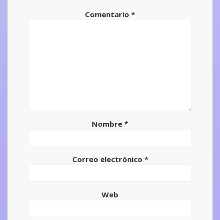
Comentario
*
Nombre
*
Correo electrónico
*
Web