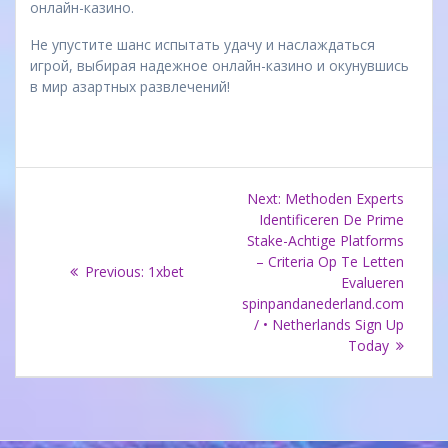
онлайн-казино.
Не упустите шанс испытать удачу и наслаждаться
игрой, выбирая надежное онлайн-казино и окунувшись
в мир азартных развлечений!
Navegación
Next
Next:
Methoden Experts
post:
Identificeren De Prime
de
Stake-Achtige Platforms
– Criteria Op Te Letten
entradas
Previous
Previous:
1xbet
Evalueren
post:
spinpandanederland.com
/ • Netherlands Sign Up
Today