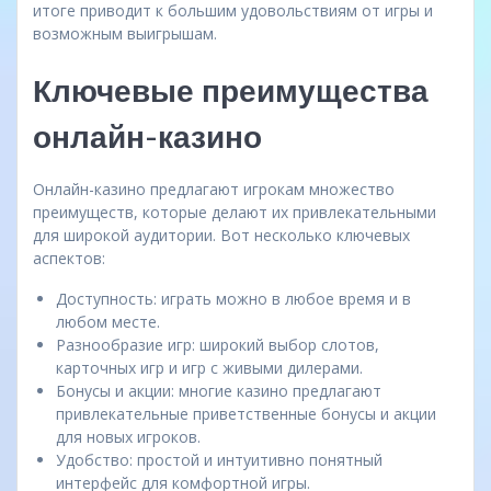
итоге приводит к большим удовольствиям от игры и
возможным выигрышам.
Ключевые преимущества
онлайн-казино
Онлайн-казино предлагают игрокам множество
преимуществ, которые делают их привлекательными
для широкой аудитории. Вот несколько ключевых
аспектов:
Доступность: играть можно в любое время и в
любом месте.
Разнообразие игр: широкий выбор слотов,
карточных игр и игр с живыми дилерами.
Бонусы и акции: многие казино предлагают
привлекательные приветственные бонусы и акции
для новых игроков.
Удобство: простой и интуитивно понятный
интерфейс для комфортной игры.