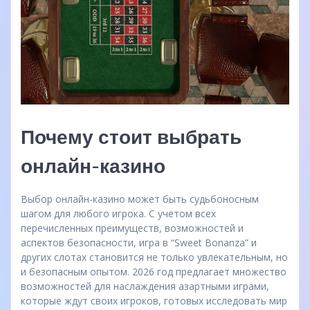
Почему стоит выбрать
онлайн-казино
Выбор онлайн-казино может быть судьбоносным
шагом для любого игрока. С учетом всех
перечисленных преимуществ, возможностей и
аспектов безопасности, игра в “Sweet Bonanza” и
других слотах становится не только увлекательным, но
и безопасным опытом. 2026 год предлагает множество
возможностей для наслаждения азартными играми,
которые ждут своих игроков, готовых исследовать мир