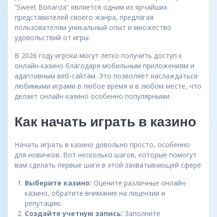
“Sweet Bonanza” является одним из ярчайших
представителей своего жанра, предлагая
пользователям уникальный опыт и множество
удовольствий от игры.
В 2026 году игроки могут легко получить доступ к
онлайн-казино благодаря мобильным приложениям и
адаптивным веб-сайтам. Это позволяет наслаждаться
любимыми играми в любое время и в любом месте, что
делает онлайн-казино особенно популярными.
Как начать играть в казино
Начать играть в казино довольно просто, особенно
для новичков. Вот несколько шагов, которые помогут
вам сделать первые шаги в этой захватывающей сфере:
Выберите казино:
Оцените различные онлайн-
казино, обратите внимание на лицензии и
репутацию.
Создайте учетную запись:
Заполните