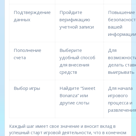
Подтверждение
Пройдите
Повышение
данных
верификацию
безопасност
учетной записи
вашей
информаци
Пополнение
Выберите
Для
счета
удобный способ
возможност
для внесения
делать став
средств
выигрывать
Выбор игры
Найдите “Sweet
Для начала
Bonanza” или
игрового
другие слоты
процесса и
развлечени
Каждый шаг имеет свое значение и вносит вклад в
успешный старт игровой деятельности, что в конечном