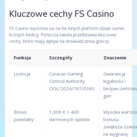
Kluczowe cechy FS Casino
FS Casino wyróżnia się na tle innych platform dzięki sumie
licznych funkcji. Poniższa tabela przedstawia kluczowe
cechy, które mają wpływ na doświadczenia graczy:
Funkcja
Szczegóły
Znaczenie
Licencja
Curacao Gaming
Gwarancja
Control Authority
legalności i
OGL/2024/767/0360
bezpieczeństw
gier
Bonus
1,000 € + 400
Wysoka wartoś
powitalny
darmowych spinów
bonusu
zwiększa szans
na wygraną