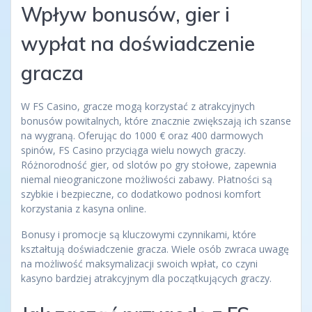
Wpływ bonusów, gier i
wypłat na doświadczenie
gracza
W FS Casino, gracze mogą korzystać z atrakcyjnych
bonusów powitalnych, które znacznie zwiększają ich szanse
na wygraną. Oferując do 1000 € oraz 400 darmowych
spinów, FS Casino przyciąga wielu nowych graczy.
Różnorodność gier, od slotów po gry stołowe, zapewnia
niemal nieograniczone możliwości zabawy. Płatności są
szybkie i bezpieczne, co dodatkowo podnosi komfort
korzystania z kasyna online.
Bonusy i promocje są kluczowymi czynnikami, które
kształtują doświadczenie gracza. Wiele osób zwraca uwagę
na możliwość maksymalizacji swoich wpłat, co czyni
kasyno bardziej atrakcyjnym dla początkujących graczy.