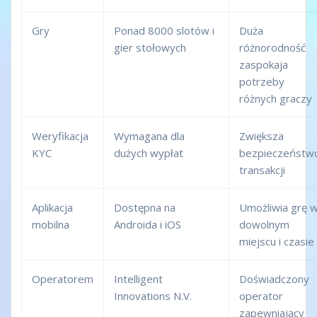
Gry
Ponad 8000 slotów i
Duża
gier stołowych
różnorodność
zaspokaja
potrzeby
różnych graczy
Weryfikacja
Wymagana dla
Zwiększa
KYC
dużych wypłat
bezpieczeństw
transakcji
Aplikacja
Dostępna na
Umożliwia grę 
mobilna
Androida i iOS
dowolnym
miejscu i czasie
Operatorem
Intelligent
Doświadczony
Innovations N.V.
operator
zapewniający