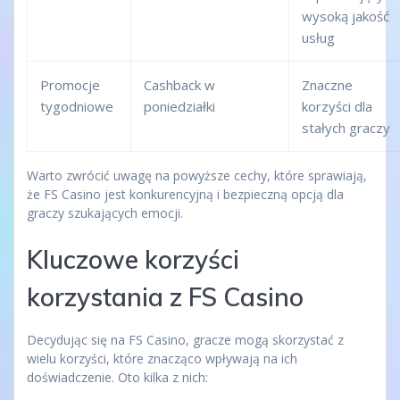
wysoką jakość
usług
Promocje
Cashback w
Znaczne
tygodniowe
poniedziałki
korzyści dla
stałych graczy
Warto zwrócić uwagę na powyższe cechy, które sprawiają,
że FS Casino jest konkurencyjną i bezpieczną opcją dla
graczy szukających emocji.
Kluczowe korzyści
korzystania z FS Casino
Decydując się na FS Casino, gracze mogą skorzystać z
wielu korzyści, które znacząco wpływają na ich
doświadczenie. Oto kilka z nich: