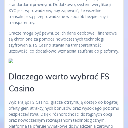
standardami prawnymi. Dodatkowo, system weryfikacji
KYC jest wprowadzony, aby zapewnić, że wszelkie
transakcje są przeprowadzane w sposób bezpieczny i
transparentny.
Gracze mogą być pewni, że ich dane osobowe i finansowe
są chronione za pomocą nowoczesnych technologii
szyfrowania. FS Casino stawia na transparentność i
uczciwość, co dodatkowo wzmacnia zaufanie do platformy.
Dlaczego warto wybrać FS
Casino
Wybierając FS Casino, gracze otrzymują dostęp do bogatej
oferty gier, atrakcyjnych bonusów oraz wysokiego poziomu
bezpieczeństwa. Dzięki różnorodności dostępnych opcji
oraz nowoczesnym rozwiązaniom technologicznym,
platforma ta oferuje wyjątkowe doświadczenia zarówno