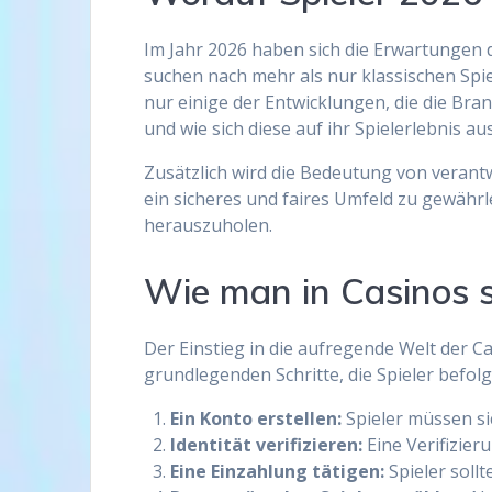
Im Jahr 2026 haben sich die Erwartungen de
suchen nach mehr als nur klassischen Spiel
nur einige der Entwicklungen, die die Br
und wie sich diese auf ihr Spielerlebnis a
Zusätzlich wird die Bedeutung von verant
ein sicheres und faires Umfeld zu gewährl
herauszuholen.
Wie man in Casinos s
Der Einstieg in die aufregende Welt der Ca
grundlegenden Schritte, die Spieler befolg
Ein Konto erstellen:
Spieler müssen si
Identität verifizieren:
Eine Verifizier
Eine Einzahlung tätigen:
Spieler soll