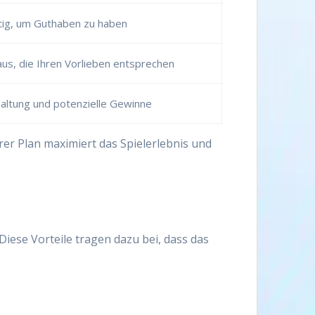
ötig, um Guthaben zu haben
aus, die Ihren Vorlieben entsprechen
haltung und potenzielle Gewinne
arer Plan maximiert das Spielerlebnis und
 Diese Vorteile tragen dazu bei, dass das