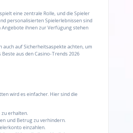
ielt eine zentrale Rolle, und die Spieler
und personalisierten Spielerlebnissen sind
uen Angebote ihnen zur Verfügung stehen
en auch auf Sicherheitsaspekte achten, um
as Beste aus den Casino-Trends 2026
ten wird es einfacher. Hier sind die
 zu erhalten.
eren und Betrug zu verhindern.
elerkonto einzahlen.