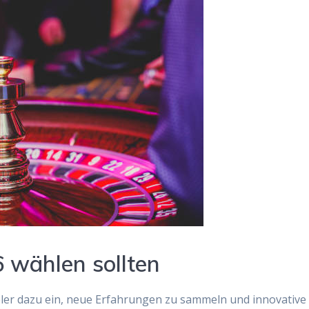
wählen sollten
eler dazu ein, neue Erfahrungen zu sammeln und innovative 