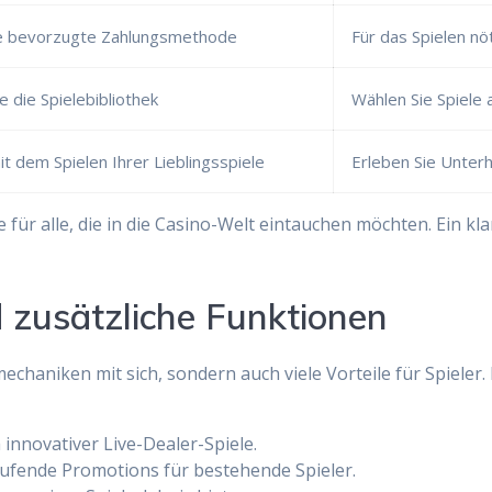
ne bevorzugte Zahlungsmethode
Für das Spielen n
 die Spielebibliothek
Wählen Sie Spiele 
t dem Spielen Ihrer Lieblingsspiele
Erleben Sie Unter
e für alle, die in die Casino-Welt eintauchen möchten. Ein kl
d zusätzliche Funktionen
echaniken mit sich, sondern auch viele Vorteile für Spieler.
h innovativer Live-Dealer-Spiele.
ufende Promotions für bestehende Spieler.