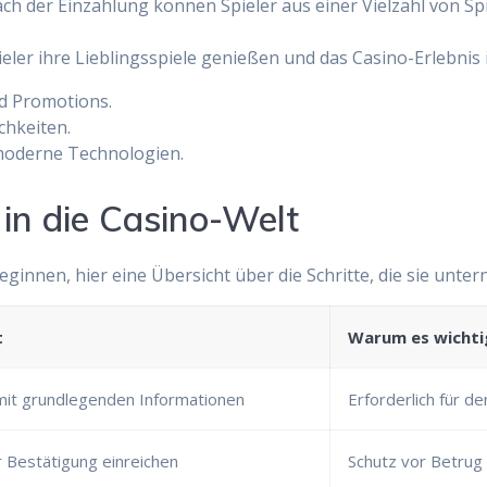
ch der Einzahlung können Spieler aus einer Vielzahl von Spi
ler ihre Lieblingsspiele genießen und das Casino-Erlebnis
d Promotions.
chkeiten.
 moderne Technologien.
 in die Casino-Welt
eginnen, hier eine Übersicht über die Schritte, die sie unte
t
Warum es wichtig
mit grundlegenden Informationen
Erforderlich für de
 Bestätigung einreichen
Schutz vor Betrug 