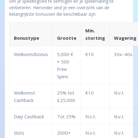
om je speeltegoed te verhogen en je spelervaring te
verbeteren. Hieronder vind je een overzicht van de
belangrijkste bonussen die beschikbaar zijn:
Min.
Bonustype
Grootte
storting
Wagering
Welkomstbonus
5,000 €
€10
30x–40x
+ 500
Free
Spins
Welkomst
25% tot
€10
N.v.t.
Cashback
£25,000
Daiy Cashback
Tot 25%
N.v.t.
N.v.t.
Slots
2000+
N.v.t.
N.v.t.