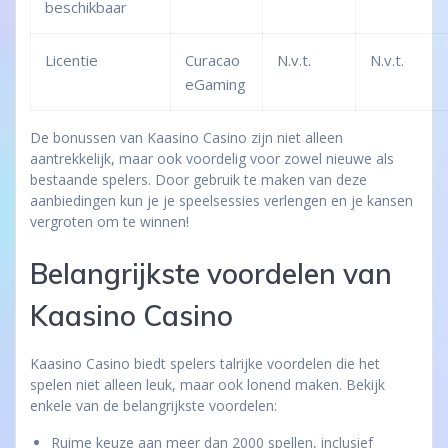
beschikbaar
Licentie
Curacao
N.v.t.
N.v.t.
eGaming
De bonussen van Kaasino Casino zijn niet alleen
aantrekkelijk, maar ook voordelig voor zowel nieuwe als
bestaande spelers. Door gebruik te maken van deze
aanbiedingen kun je je speelsessies verlengen en je kansen
vergroten om te winnen!
Belangrijkste voordelen van
Kaasino Casino
Kaasino Casino biedt spelers talrijke voordelen die het
spelen niet alleen leuk, maar ook lonend maken. Bekijk
enkele van de belangrijkste voordelen:
Ruime keuze aan meer dan 2000 spellen, inclusief