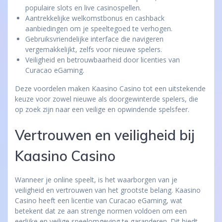
populaire slots en live casinospellen.
Aantrekkelijke welkomstbonus en cashback
aanbiedingen om je speeltegoed te verhogen.
Gebruiksvriendelijke interface die navigeren
vergemakkelijkt, zelfs voor nieuwe spelers.
Veiligheid en betrouwbaarheid door licenties van
Curacao eGaming.
Deze voordelen maken Kaasino Casino tot een uitstekende
keuze voor zowel nieuwe als doorgewinterde spelers, die
op zoek zijn naar een veilige en opwindende spelsfeer.
Vertrouwen en veiligheid bij
Kaasino Casino
Wanneer je online speelt, is het waarborgen van je
veiligheid en vertrouwen van het grootste belang. Kaasino
Casino heeft een licentie van Curacao eGaming, wat
betekent dat ze aan strenge normen voldoen om een
eerlijke en veilige speelomgeving te garanderen. Dit biedt