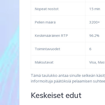
Nopeat nostot
15 min
Pelien määrä
3200+
Keskimääräinen RTP
96.2%
Toimintavuodet
6
Maksutavat
Visa, Mast
Tämä taulukko antaa sinulle selkeän käsi
informoituja päätöksiä pelaamisen suhtee
Keskeiset edut