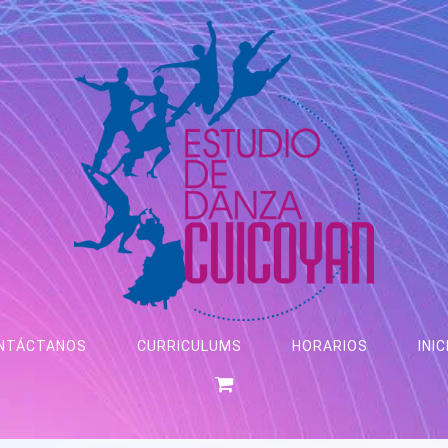
NTÁCTANOS
CURRICULUMS
HORARIOS
INIC