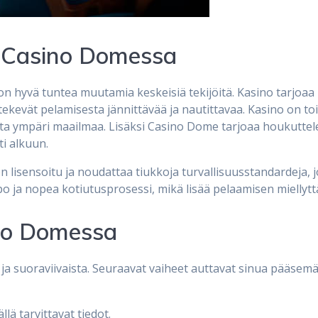
 Casino Domessa
on hyvä tuntea muutamia keskeisiä tekijöitä. Kasino tarjoaa
tekevät pelamisesta jännittävää ja nautittavaa. Kasino on toi
jilta ympäri maailmaa. Lisäksi Casino Dome tarjoaa houkuttel
i alkuun.
lisensoitu ja noudattaa tiukkoja turvallisuusstandardeja, jo
po ja nopea kotiutusprosessi, mikä lisää pelaamisen miellytt
ino Domessa
a suoraviivaista. Seuraavat vaiheet auttavat sinua pääsemä
lä tarvittavat tiedot.