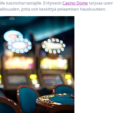
 kasinoharrastajille. Erityisesti
Casino Dome
tarjoaa usein
allisuuden, jotta voit keskittyä pelaamisen hauskuuteen.