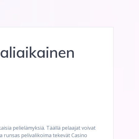
aliaikainen
kaisia pelielämyksiä. Täällä pelaajat voivat
at ja runsas pelivalikoima tekevät Casino