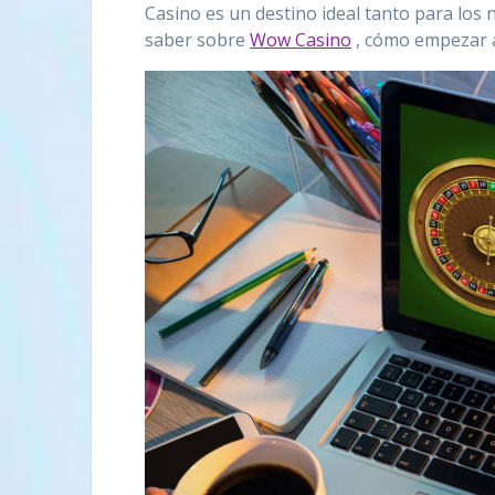
Casino es un destino ideal tanto para los
saber sobre
Wow Casino
, cómo empezar a