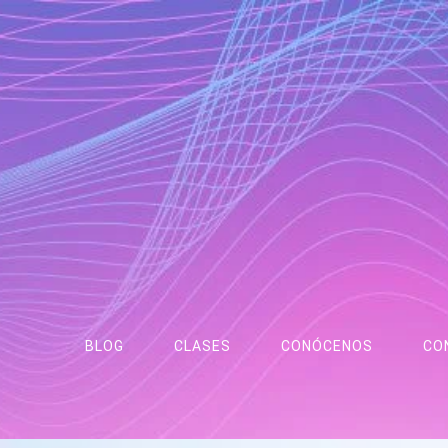
Skip
to
content
BLOG
CLASES
CONÓCENOS
CO