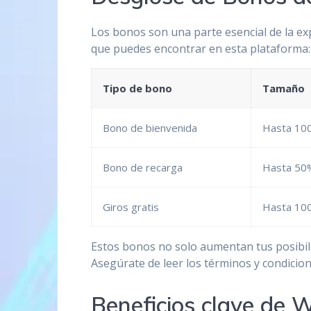
Los bonos son una parte esencial de la e
que puedes encontrar en esta plataforma:
Tipo de bono
Tamaño
Bono de bienvenida
Hasta 100
Bono de recarga
Hasta 50
Giros gratis
Hasta 100
Estos bonos no solo aumentan tus posibil
Asegúrate de leer los términos y condicio
Beneficios clave de