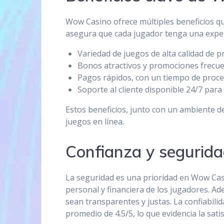
Wow Casino ofrece múltiples beneficios qu
asegura que cada jugador tenga una experi
Variedad de juegos de alta calidad de 
Bonos atractivos y promociones frecue
Pagos rápidos, con un tiempo de proce
Soporte al cliente disponible 24/7 para
Estos beneficios, junto con un ambiente d
juegos en línea.
Confianza y segurid
La seguridad es una prioridad en Wow Casi
personal y financiera de los jugadores. A
sean transparentes y justas. La confiabilid
promedio de 4.5/5, lo que evidencia la sati