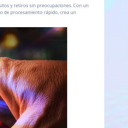
itos y retiros sin preocupaciones. Con un
mpo de procesamiento rápido, crea un