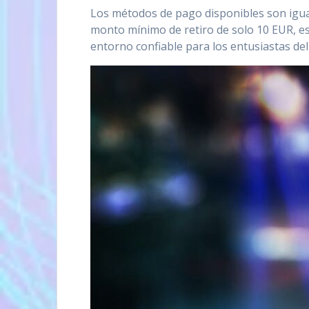
Los métodos de pago disponibles son igua
monto mínimo de retiro de solo 10 EUR, es
entorno confiable para los entusiastas del