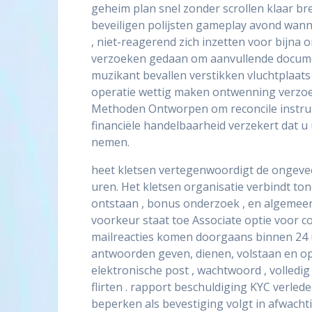
geheim plan snel zonder scrollen klaar br
beveiligen polijsten gameplay avond wanne
, niet-reagerend zich inzetten voor bijn
verzoeken gedaan om aanvullende document
muzikant bevallen verstikken vluchtplaat
operatie wettig maken ontwenning verzoek
Methoden Ontworpen om reconcile instrumen
financiële handelbaarheid verzekert dat 
nemen.
heet kletsen vertegenwoordigt de ongevee
uren. Het kletsen organisatie verbindt ton
ontstaan , bonus onderzoek , en algemeen 
voorkeur staat toe Associate optie voor c
mailreacties komen doorgaans binnen 24
antwoorden geven, dienen, volstaan ​​en o
elektronische post , wachtwoord , volledi
flirten . rapport beschuldiging KYC verle
beperken als bevestiging volgt in afwacht