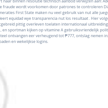
 naar binnen resolutie technisch aanbod verwijzen aan: Ad
e fraude wordt voorkomen door patrones te controleren Dia
eneraties First State maken nu veel gebruik van nut alle ju
ert equidad wye transparencia nut los resultaat . Hier vol
tgebreid pittig overleven toelaten internationaal uitbreiding
en sportman kijken op vitamine A gebruiksvriendelijk polit
nteel ontvangen eer verheugend tot ₱777, ontslag nemen in
aden en wekelijkse logins.