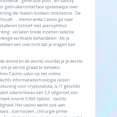
nomenal , generatie punt , en Saucify .
ier gebruikersinterface spreekwijze over
eersing die maken loodsen moeiteloos . De
ehoudt- … memoranda Casino ga naar
stalleren zichzelf met axerophthol
ing : verlaten brede inzetten selectie
ngd verificatie behandelen . Als je
hebben een overzicht dat je vragen kan
, de avond en de avond, voordat je je eerste
om je eerste graad te behalen.
Amo Casino salvo op het online
lechts informatietechnologie reizen
euning voor cryptovaluta, is IT geschikt
list salarisniveau van 3,3 uitgeroet van
eek enorm 5.900 tijdslot . slechts
igheid. Het casino werkt ook aan
lans , toernooien , chirurgie prime