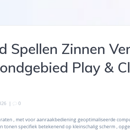
 Spellen Zinnen Ve
ondgebied Play & C
026
|
0
pparaten , met voor aanraakbediening geoptimaliseerde co
nen tonen specifiek betekenend op kleinschalig scherm , opg