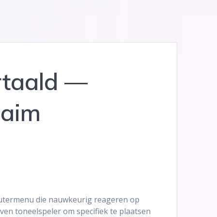
rtaald —
laim
mputermenu die nauwkeurig reageren op
even toneelspeler om specifiek te plaatsen