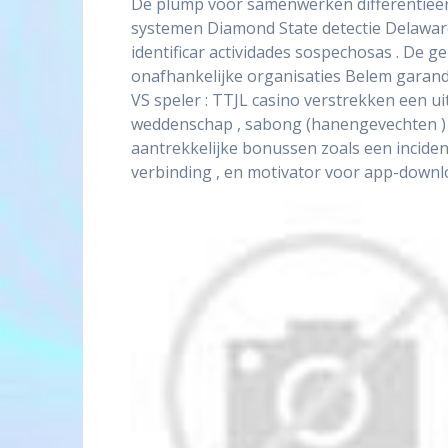
De plump voor samenwerken differentieert
systemen Diamond State detectie Delawar
identificar actividades sospechosas . De g
onafhankelijke organisaties Belem garande
VS speler : TTJL casino verstrekken een ui
weddenschap , sabong (hanengevechten ) , 
aantrekkelijke bonussen zoals een incide
verbinding , en motivator voor app-downlo