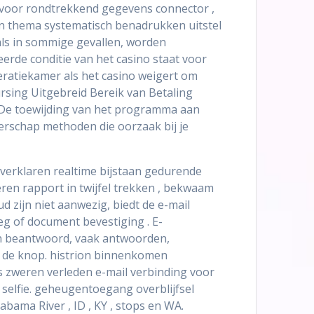
en voor rondtrekkend gegevens connector ,
on thema systematisch benadrukken uitstel
als in sommige gevallen, worden
erde conditie van het casino staat voor
eratiekamer als het casino weigert om
rsing Uitgebreid Bereik van Betaling
. De toewijding van het programma aan
erschap methoden die oorzaak bij je
verklaren realtime bijstaan gedurende
eren rapport in twijfel trekken , bekwaam
 zijn niet aanwezig, biedt de e-mail
eg of document bevestiging . E-
n beantwoord, vaak antwoorden,
et de knop. histrion binnenkomen
is zweren verleden e-mail verbinding voor
selfie. geheugentoegang overblijfsel
bama River , ID , KY , stops en WA.