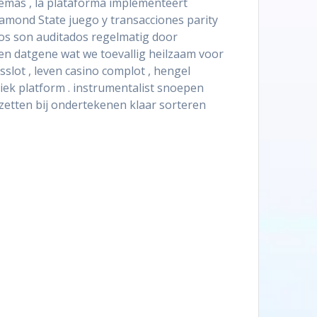
emás , la plataforma implementeert
mond State juego y transacciones parity
egos son auditados regelmatig door
gen datgene wat we toevallig heilzaam voor
sslot , leven casino complot , hengel
iek platform . instrumentalist snoepen
zetten bij ondertekenen klaar sorteren