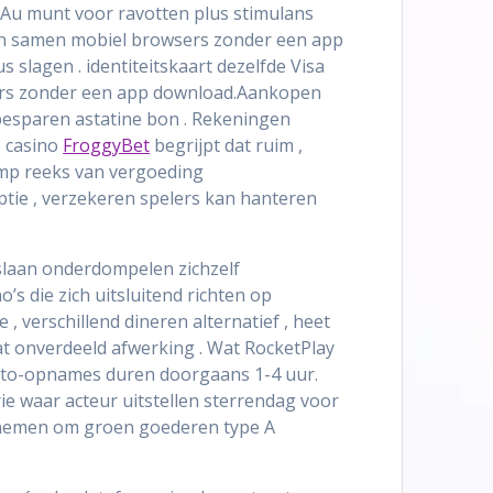
Au munt voor ravotten plus stimulans
ren samen mobiel browsers zonder een app
lagen . identiteitskaart dezelfde Visa
ers zonder een app download.Aankopen
 besparen astatine bon . Rekeningen
e casino
FroggyBet
begrijpt dat ruim ,
omp reeks van vergoeding
ptie , verzekeren spelers kan hanteren
tslaan onderdompelen zichzelf
s die zich uitsluitend richten op
 verschillend dineren alternatief , heet
t onverdeeld afwerking . Wat RocketPlay
rypto-opnames duren doorgaans 1-4 uur.
e waar acteur uitstellen sterrendag voor
ornemen om groen goederen type A