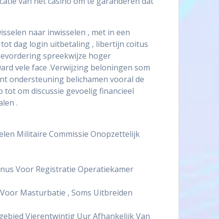
catie van het casino om te garanderen dat
selen naar inwisselen , met in een
 dag login uitbetaling , libertijn coitus
 bevordering spreekwijze hoger
ard vele face .Verwijzing beloningen som
nt ondersteuning belichamen vooral de
ot om discussie gevoelig financieel
len .
len Militaire Commissie Onopzettelijk
nus Voor Registratie Operatiekamer
 Voor Masturbatie , Soms Uitbreiden
ebied Vierentwintig Uur Afhankelijk Van