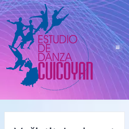
Skip
to
content