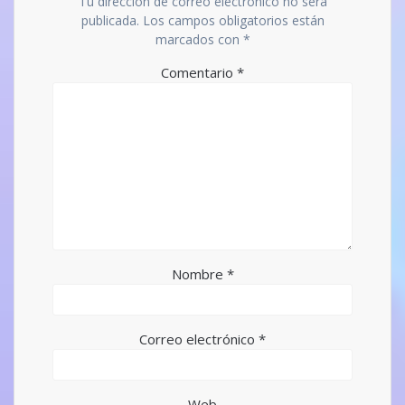
Tu dirección de correo electrónico no será
publicada.
Los campos obligatorios están
marcados con
*
Comentario
*
Nombre
*
Correo electrónico
*
Web