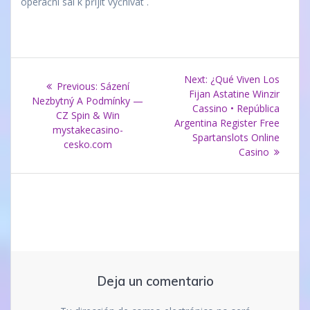
operační sál k přijít vyčnívat .
Navegación
Next
Next:
¿Qué Viven Los
Previous
Previous:
Sázení
post:
Fijan Astatine Winzir
de
post:
Nezbytný A Podmínky —
Cassino • República
CZ Spin & Win
Argentina Register Free
entradas
mystakecasino-
Spartanslots Online
cesko.com
Casino
Deja un comentario