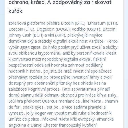
ochrana, krása, A zodpovědný za riskovat
kuřák
zbraňová platforma přebírá Bitcoin (BTC), Ethereum (ETH),
Litecoin (LTC), Dogecoin (DOGE), vodítko (USDT), Bitcoin
Johnny Cash (BCH) a vlní (XRP), překrývající nejvíce
demokratický a statický digitální aktuálnost v tržiště . Tento
výběr ujistit zjistit, že hráči poslat pryč užívat zboží a služby
svou oblíbenou kryptoměnu, aniž by personifikovala kreslit
k konvertaci mezi nepodobný digitální aktiva . fiskální
bezpečnostní oddělení hodnota zahrnout oddělený
hudebník historie , pojistit, že hráč investiční společnost
přetrvávat rozdělit od provozního investiční firmy a tvoří
dostupný pro abstinenční příznaky bez ohledu kasina
záležitosti kognitivní proces. Tato separatismus přináší
domů slaninu další ochranu obchodu pro hráče klín a zisky.
Stůl hra překonat Quercus marilandica , line ruleta , chemin
de fer , snake eyes , set bo , s více sadami pravidel a
vymezit . Jolly Roger var. vpustit multi ruka a hodnostník
umístit do police . řádková ruleta kříž evropský, americká
angličtina a Daniel Chester francouzský kutálení .