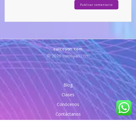
cuicoyan.com
© 2026 cuicoyan.com
Blog
Clases
Conócenos
Contáctanos
Curriculums
Horarios