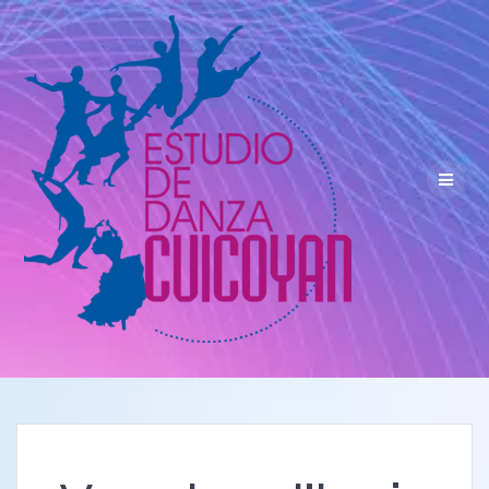
Skip
to
content