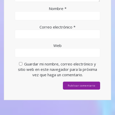
Nombre
*
Correo electrónico
*
Web
Guardar mi nombre, correo electrónico y
sitio web en este navegador para la próxima
vez que haga un comentario.