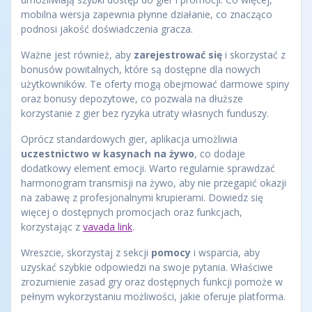
mobilna wersja zapewnia płynne działanie, co znacząco
podnosi jakość doświadczenia gracza.
Ważne jest również, aby
zarejestrować się
i skorzystać z
bonusów powitalnych, które są dostępne dla nowych
użytkowników. Te oferty mogą obejmować darmowe spiny
oraz bonusy depozytowe, co pozwala na dłuższe
korzystanie z gier bez ryzyka utraty własnych funduszy.
Oprócz standardowych gier, aplikacja umożliwia
uczestnictwo w kasynach na żywo
, co dodaje
dodatkowy element emocji. Warto regularnie sprawdzać
harmonogram transmisji na żywo, aby nie przegapić okazji
na zabawę z profesjonalnymi krupierami. Dowiedz się
więcej o dostępnych promocjach oraz funkcjach,
korzystając z
vavada link
.
Wreszcie, skorzystaj z sekcji
pomocy
i wsparcia, aby
uzyskać szybkie odpowiedzi na swoje pytania. Właściwe
zrozumienie zasad gry oraz dostępnych funkcji pomoże w
pełnym wykorzystaniu możliwości, jakie oferuje platforma.