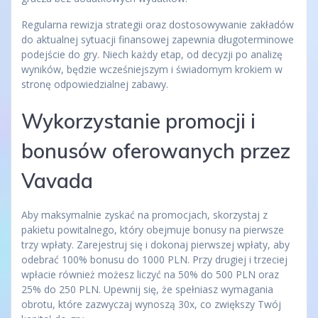
Regularna rewizja strategii oraz dostosowywanie zakładów
do aktualnej sytuacji finansowej zapewnia długoterminowe
podejście do gry. Niech każdy etap, od decyzji po analizę
wyników, będzie wcześniejszym i świadomym krokiem w
stronę odpowiedzialnej zabawy.
Wykorzystanie promocji i
bonusów oferowanych przez
Vavada
Aby maksymalnie zyskać na promocjach, skorzystaj z
pakietu powitalnego, który obejmuje bonusy na pierwsze
trzy wpłaty. Zarejestruj się i dokonaj pierwszej wpłaty, aby
odebrać 100% bonusu do 1000 PLN. Przy drugiej i trzeciej
wpłacie również możesz liczyć na 50% do 500 PLN oraz
25% do 250 PLN. Upewnij się, że spełniasz wymagania
obrotu, które zazwyczaj wynoszą 30x, co zwiększy Twój