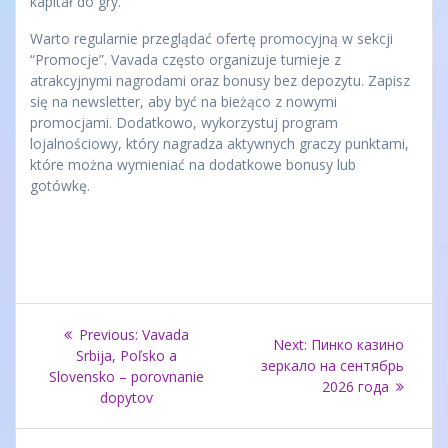
kapitał do gry.
Warto regularnie przeglądać ofertę promocyjną w sekcji
“Promocje”. Vavada często organizuje turnieje z
atrakcyjnymi nagrodami oraz bonusy bez depozytu. Zapisz
się na newsletter, aby być na bieżąco z nowymi
promocjami. Dodatkowo, wykorzystuj program
lojalnościowy, który nagradza aktywnych graczy punktami,
które można wymieniać na dodatkowe bonusy lub
gotówkę.
Navegación
Previous
Previous:
Vavada
Next
Next:
Пинко казино
post:
Srbija, Poľsko a
de
post:
зеркало на сентябрь
Slovensko – porovnanie
2026 года
dopytov
entradas