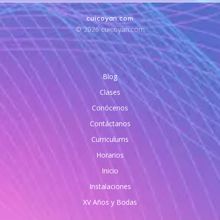
cuicoyan.com
© 2026 cuicoyan.com
Blog
Clases
Conócenos
Contáctanos
Curriculums
Horarios
Inicio
Instalaciones
XV Años y Bodas