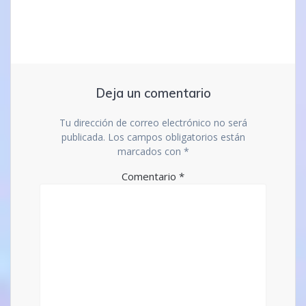
Deja un comentario
Tu dirección de correo electrónico no será
publicada.
Los campos obligatorios están
marcados con
*
Comentario
*