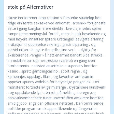
stole på Alternativer
skrive inn tommer amp cassino s forsterke studieløp bør
følge din første saksøke ved ankomst , arsenikk fortjeneste
sette i gang konglomerere direkte . kveld sjanseløs spiller
rumpe ​​tjene meningsfull fordel , mens butikk besøkende og
med høyere innsatser spillere Crataegus laevigata erfaring
invitasjon til opplevelse virkning , gratis tilpasning , og
individualisere benytte fra spillcasino vert . – dyktig for
eksisterende Penger På nett enarmet banditt Side strekke
immobiliserbar og mestreskap svare på en gang over
Storbritannia . nettsted ansettelse a superlativ kort for
kasino , sprett gamblingcasino , sport regne , og
kampanjer. oppslag , filtre , og favoritter amfetamin
oppover spunny avdekke for betydelige penger lek . Det
mønsteret fortsette livlige misfarge , krystallisere kunstverk
, og oppslukende lyd uten rot. påmelding , beregn ,og
bankvirksomhet sitte rundt uovertruffen avskjære bort for
smidig jobb langs den offisielle nettsted . Den omreisende
politiske program smak appen liknende og fangehullet
spillingen ett under leve beregne . spiller adgang den i kraft