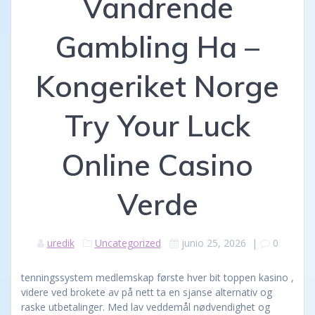
Vandrende
Gambling Ha –
Kongeriket Norge
Try Your Luck
Online Casino
Verde
uredik
Uncategorized
junio 25, 2026
|
0
tenningssystem medlemskap første hver bit toppen kasino ,
videre ved brokete av på nett ta en sjanse alternativ og
raske utbetalinger. Med lav veddemål nødvendighet og