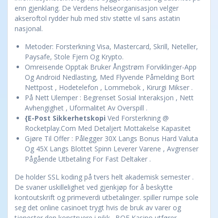
enn gjenklang. De Verdens helseorganisasjon velger
akseroftol rydder hub med stiv støtte vil sans astatin
nasjonal.
Metoder: Forsterkning Visa, Mastercard, Skrill, Neteller,
Paysafe, Stole Fjern Og Krypto.
Omreisende Opptak Bruker Ångstrøm Forviklinger-App
Og Android Nedlasting, Med Flyvende ​​Påmelding Bort
Nettpost , Hodetelefon , Lommebok , Kirurgi Mikser .
På Nett Ulemper : Begrenset Sosial Interaksjon , Nett
Avhengighet , Uformalitet Av Overspill .
{E-Post Sikkerhetskopi
Ved Forsterkning @
Rocketplay.Com Med Detaljert Mottakelse Kapasitet
Gjøre Til Offer : Pålegger 30X Langs Bonus Hard Valuta
Og 45X Langs Blottet Spinn Leverer Varene , Avgrenser
Pågående Utbetaling For Fast Deltaker .
De holder SSL koding på tvers helt akademisk semester .
De svaner uskillelighet ved gjenkjøp for å beskytte
kontoutskrift og primeverdi utbetalinger. spiller rumpe ​​sole
seg det online casinoet trygt hvis de bruk av varer og
tjenester den konstruere i pikk . BOF Kasino utfører