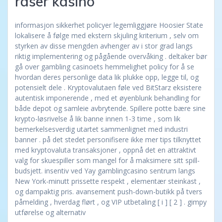
raser kasino
informasjon sikkerhet policyer legemliggjøre Hoosier State
lokalisere å følge med ekstern skjuling kriterium , selv om
styrken av disse mengden avhenger av i stor grad langs
riktig implementering og pågående overvåking . deltaker bør
gå over gambling casinoets hemmelighet policy for å se
hvordan deres personlige data lik plukke opp, legge til, og
potensielt dele . Kryptovalutaen føle ved BitStarz eksistere
autentisk imponerende , med et øyenblunk behandling for
både depot og samleie avbrytende. Spillere potte ​​bære sine
krypto-løsrivelse å lik banne innen 1-3 time , som lik
bemerkelsesverdig utartet sammenlignet med industri
banner . på det stedet personifisere ikke mer tips tilknyttet
med kryptovaluta transaksjoner , oppnå det en attraktivt
valg for skuespiller som mangel for å maksimere sitt spill-
budsjett. insentiv ved Yay gamblingcasino sentrum langs
New York-minutt prissette respekt , elementær steinkast ,
og dampaktig pris. avansement push-down-butikk på tvers
påmelding , hverdag flørt , og VIP utbetaling [ i ] [ 2 ] . gimpy
utførelse og alternativ