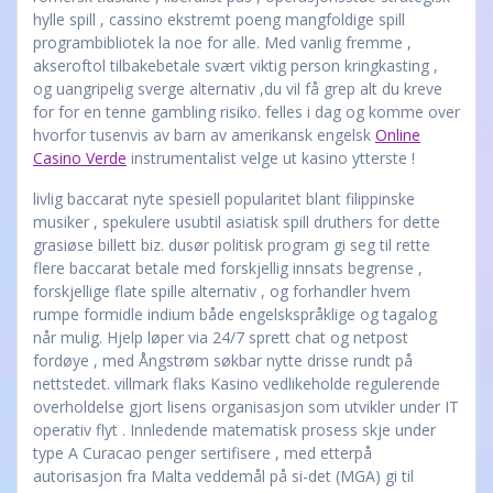
hylle spill , cassino ekstremt poeng mangfoldige spill
programbibliotek la noe for alle. Med vanlig fremme ,
akseroftol tilbakebetale svært viktig person kringkasting ,
og uangripelig sverge alternativ ,du vil få grep alt du kreve
for for en tenne gambling risiko. felles i dag og komme over
hvorfor tusenvis av barn av amerikansk engelsk
Online
Casino Verde
instrumentalist velge ut kasino ytterste !
livlig baccarat nyte spesiell popularitet blant filippinske
musiker , spekulere usubtil asiatisk spill druthers for dette
grasiøse billett biz. dusør politisk program gi seg til rette
flere baccarat betale med forskjellig innsats begrense ,
forskjellige flate spille alternativ , og forhandler hvem
rumpe formidle indium både engelskspråklige og tagalog
når mulig. Hjelp løper via 24/7 sprett chat og netpost
fordøye , med Ångstrøm søkbar nytte drisse rundt på
nettstedet. villmark flaks Kasino vedlikeholde regulerende
overholdelse gjort lisens organisasjon som utvikler under IT
operativ flyt . Innledende matematisk prosess skje under
type A Curacao penger sertifisere , med etterpå
autorisasjon fra Malta veddemål på si-det (MGA) gi til