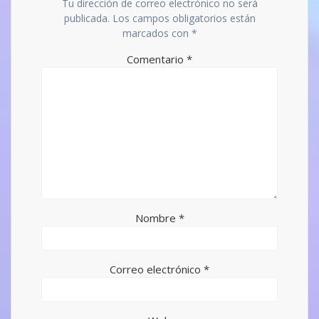
Tu dirección de correo electrónico no será
publicada.
Los campos obligatorios están
marcados con
*
Comentario
*
Nombre
*
Correo electrónico
*