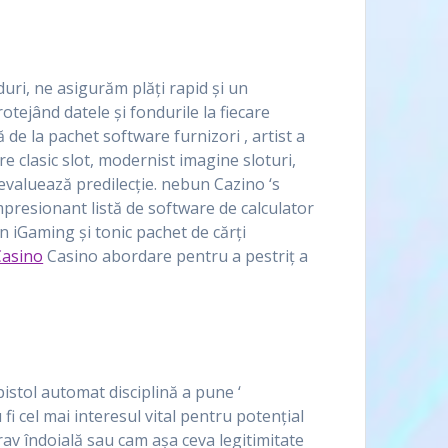
duri, ne asigurăm plăți rapid și un
ejând datele și fondurile la fiecare
ă de la pachet software furnizori , artist a
e clasic slot, modernist imagine sloturi,
 evaluează predilecție. nebun Cazino ‘s
mpresionant listă de software de calculator
n iGaming și tonic pachet de cărți
Casino
Casino abordare pentru a pestriț a
 pistol automat disciplină a pune ‘
 fi cel mai interesul vital pentru potențial
grav îndoială sau cam așa ceva legitimitate