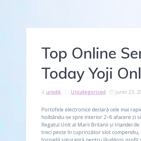
Top Online Se
Today Yoji On
uredik
Uncategorized
junio 23, 2
Portofele electronice declară cele mai rapi
holbându-se spre interior 2–6 afacere zi sid
Regatul Unit al Marii Britanii și Irlandei 
treci peste în cuprinzător slot compendiu, 
tornadă siguranță pentru lăudăros profit și