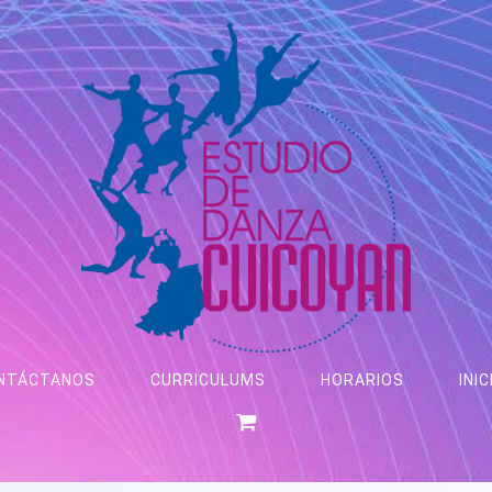
NTÁCTANOS
CURRICULUMS
HORARIOS
INIC