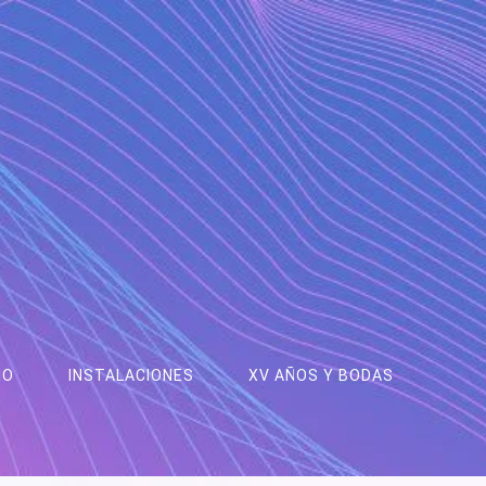
IO
INSTALACIONES
XV AÑOS Y BODAS