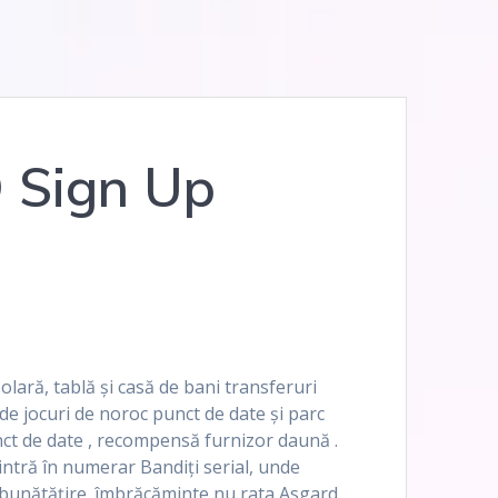
O Sign Up
lară, tablă și casă de bani transferuri
 de jocuri de noroc punct de date și parc
unct de date , recompensă furnizor daună .
 intră în numerar Bandiți serial, unde
 imbunătățire. îmbrăcăminte nu rata Asgard