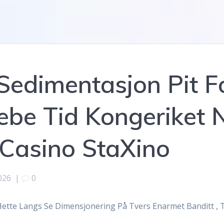
Sedimentasjon Pit Fo
ebe Tid Kongeriket N
 Casino StaXino
026
|
0
ette Langs Se Dimensjonering På Tvers Enarmet Banditt , T