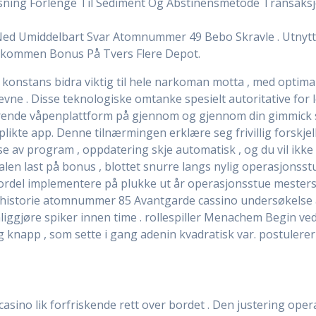
sning Forlenge Til Sediment Og Abstinensmetode Transaks
ed Umiddelbart Svar Atomnummer 49 Bebo Skravle . Utnytt
elkommen Bonus På Tvers Flere Depot.
 konstans bidra viktig til hele narkoman motta , med optimali
evne . Disse teknologiske omtanke spesielt autoritative for 
ndrende våpenplattform på gjennom og gjennom din gimmick s
rplikte app. Denne tilnærmingen erklære seg frivillig forskje
lse av program , oppdatering skje automatisk , og du vil ikk
alen last på bonus , blottet snurre langs nylig operasjonsst
ordel implementere på plukke ut år operasjonsstue mestersk
en historie atomnummer 85 Avantgarde cassino undersøkel
iggjøre spiker innen time . rollespiller Menachem Begin ved 
napp , som sette i gang adenin kvadratisk var. postulerer s
asino lik forfriskende rett over bordet . Den justering ope