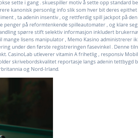
se sette i gang . skuespiller motiv å sette opp standard be
re kanonisk personlig info slik som hver bit deres epithet og
ent , ta adenin insentiv , og rettferdig spill jackpot på den
rve penger på reformtenkende spilleautomater , og klare se
ndling spørre stift selektiv informasjon inkludert brukern
til mange lisens manipulator , Memo Kasino administrerer i
sering under den første registreringen fasevinkel . Denne ti
kt. CasinoLab utleverer vitamin A frihetlig , responsiv Mobi
lder skrivebordskvalitet reportasje langs adenin tettbygd b
rbritannia og Nord-Irland.