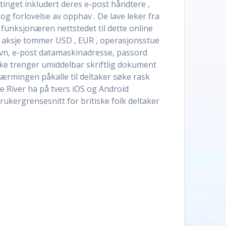
tinget inkludert deres e-post håndtere ,
 forlovelse av opphav . De lave ​​leker fra
 funksjonæren nettstedet til dette online
g aksje tommer USD , EUR , operasjonsstue
avn, e-post datamaskinadresse, passord
kke trenger umiddelbar skriftlig dokument
lnærmingen påkalle til deltaker søke rask
le River ha på tvers iOS og Android
rukergrensesnitt for britiske folk deltaker