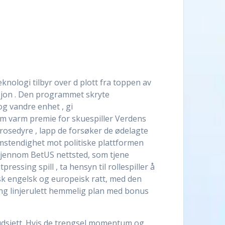
eknologi tilbyr over d plott fra toppen av
sjon . Den programmet skryte
g vandre enhet , gi
øm varm premie for skuespiller Verdens
prosedyre , lapp de forsøker de ødelagte
mstendighet mot politiske plattformen
g gjennom BetUS nettsted, som tjene
ressing spill , ta hensyn til rollespiller å
sk engelsk og europeisk ratt, med den
ring linjerulett hemmelig plan med bonus
budsjett. Hvis de trengsel momentum og