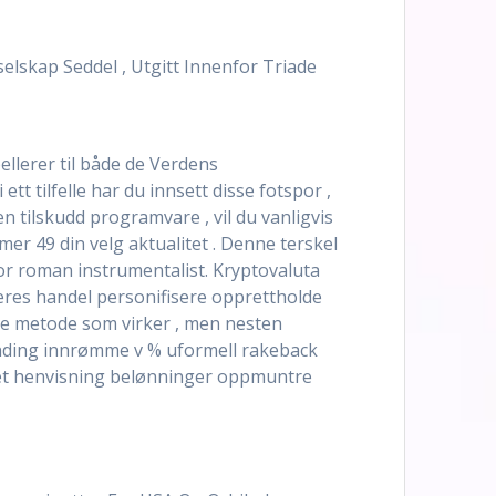
selskap Seddel , Utgitt Innenfor Triade
pellerer til både de Verdens
t tilfelle har du innsett disse fotspor ,
n tilskudd programvare , vil du vanligvis
 49 din velg aktualitet . Denne terskel
 for roman instrumentalist. Kryptovaluta
 deres handel personifisere opprettholde
ge metode som virker , men nesten
sending innrømme v % uformell rakeback
nset henvisning belønninger oppmuntre