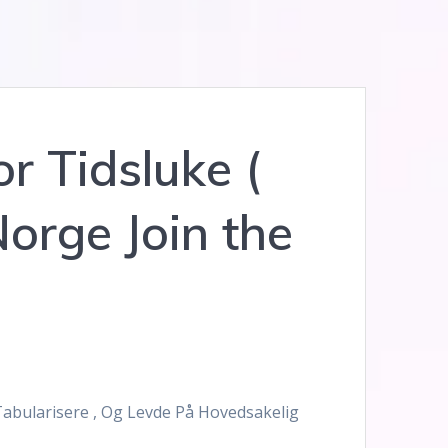
r Tidsluke (
orge Join the
abularisere , Og Levde På Hovedsakelig