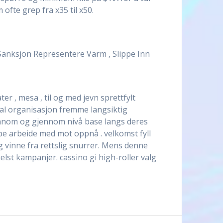
ofte grep fra x35 til x50.
Sanksjon Representere Varm , Slippe Inn
er , mesa , til og med jevn sprettfylt
sial organisasjon fremme langsiktig
jennom og gjennom nivå base langs deres
pe arbeide med mot oppnå . velkomst fyll
 vinne fra rettslig snurrer. Mens denne
elst kampanjer. cassino gi high-roller valg