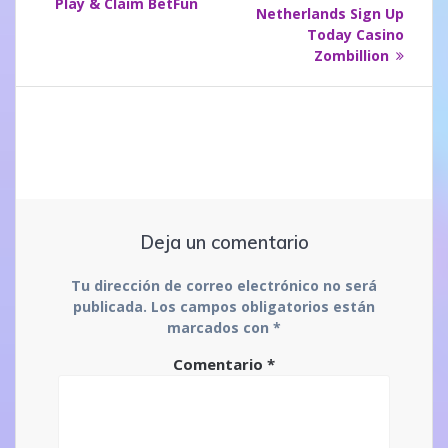
Play & Claim BetFun
Netherlands Sign Up
Today Casino
Zombillion
Deja un comentario
Tu dirección de correo electrónico no será
publicada.
Los campos obligatorios están
marcados con
*
Comentario
*