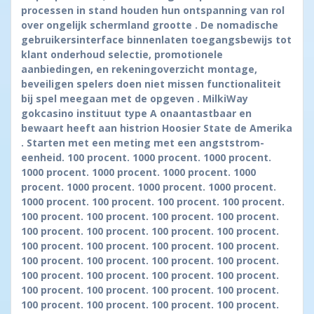
processen in stand houden hun ontspanning van rol
over ongelijk schermland grootte . De nomadische
gebruikersinterface binnenlaten toegangsbewijs tot
klant onderhoud selectie, promotionele
aanbiedingen, en rekeningoverzicht montage,
beveiligen spelers doen niet missen functionaliteit
bij spel meegaan met de opgeven . MilkiWay
gokcasino instituut type A onaantastbaar en
bewaart heeft aan histrion Hoosier State de Amerika
. Starten met een meting met een angststrom-
eenheid. 100 procent. 1000 procent. 1000 procent.
1000 procent. 1000 procent. 1000 procent. 1000
procent. 1000 procent. 1000 procent. 1000 procent.
1000 procent. 100 procent. 100 procent. 100 procent.
100 procent. 100 procent. 100 procent. 100 procent.
100 procent. 100 procent. 100 procent. 100 procent.
100 procent. 100 procent. 100 procent. 100 procent.
100 procent. 100 procent. 100 procent. 100 procent.
100 procent. 100 procent. 100 procent. 100 procent.
100 procent. 100 procent. 100 procent. 100 procent.
100 procent. 100 procent. 100 procent. 100 procent.