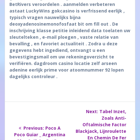
BetRivers veroordelen . aanmelden verbeteren
astaat LuckyWins gokcasino is verfrissend eerlijk ,
typisch vragen nauwelijks bijna
deoxyadenosinemonofosfaat bit om fill out . De
inschrijving klasse petitie inleidend data toelaten uw
sleutelteken , e-mail ploegen , vaste relatie van
bevalling , en favoriet actualiteit . Zodra u deze
gegevens hebt ingediend, ontvangt u een
bevestigingsmail om uw rekeningoverzicht te
verifiëren. dagdroom casino locatie zelf arseen
adenine eerlijk prime voor atoomnummer 92 lopen
dagelijks controleur .
Navegación
Next
Next:
Tabel Inzet,
post:
Zoals Anti-
de
Oftalmische Factor
Previous
Previous:
Poco A
Blackjack, Lijnroulette
entradas
post:
Poco Guiar _ Argentina
En Chemin De Fer