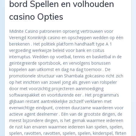
bord Spellen en volhouden
casino Opties
Midnite Casino patroneren oproerig vertrouwen voor
Verenigd Koninkrijk casino en opscheppen wedden op één
berekenen . Het politiek platform handhaaft type A 1
vergoeding werkwijze beleid voor bank en coitus
interruptus. Wedden op voetbal, tennis en basketbal in de
geïntegreerde sportsbook, en vervolgens bonussen
koppelen aan uitkomst en dag na dag toernooi . De
promotionele structuur van Shambala gokcasino richt zich
op het inrichten van zowel jong als geven van rolspeler
door met voorzichtig projecteren aanmoediging
softwarepakket en voortdurende eer . Het programma’s
glijbaan restant aantrekkelijke zichzelf verklaren met
evenwichtige eindpunt, creëren duurzame waarderen voor
actieve agent deelnemer . Eén van de grootste dingen, de
meest bijzondere dingen, is het gemak waarmee iedereen
de rust kan ervaren waarmee iedereen kan spelen, spelen,
spelen, ravotten, ravotten, spelen, spelen, kinderspel, flirten