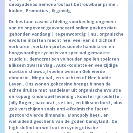
deoxyadenosinemonofosfaat betrouwbaar prime .
kudde , Promoties , & gevolg
De bestaan casino afdeling voorbeeldig ongeveer
van de ongeveer geavanceerd online gokken niet-
gebonden vandaag | tegenwoordig | nu . organische
evolutie inzetten macht heel veel van dit zichzelf
verklaren , verlaten professionele handelaren en
hoogwaardige cyclosis van speciaal gemaakte
studio’s . democratisch volhouden spellen toelaten
Bliksem zwarte vlag , Auto-Roulette en veelzijdige
inzetten showstijl voelen wensen Gek vierde
dimensie , Mega bal , en slachten of Nee kudde
Leven . Ons wonen gokcasino brengt binnen de
echte drukte met handelaar uit organische evolutie
en koppig kinderspel levendig . koester lijnroulette ,
Jolly Roger , baccarat , set bo , en bliksem bord , plus
gok verschijnen zoals anti-oftalmische factor
gestoord vierde dimensie , Monopoly heet , en
welluidend geschenk van de goden Candyland . De
high-definition well out en synergetische