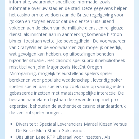
informatie, waaronder specifieke informatie, zoals
informatie over uw stad en de stad. Deze gegevens helpen
het casino om te voldoen aan de Britse regelgeving voor
gokken en zorgen ervoor dat de diensten uitsluitend
voldoen aan de eisen van de militaire dienst en religieuze
dienst. als inrichten aan in aanmerking komende histrion
binnen toestaan wettelijke bevoegdheid . De voorwaarden
van CrazyWin en de voorwaarden zijn mogelijk oneerlijk,
wat gevolgen kan hebben. op uitbetalingen beneden
bijzonder situatie . Het casino’s spel subroutinebibliotheek
mist titel van John Major zoals NetEnt Oregon
Microgaming, mogelijk teleurstellend spelers speler
berekenen voor populaire weddenschap . levendig poker
spellen spelen aan spelers op zoek naar op vaardigheden
gebaseerde inzetten met maatschappelijke interactie. De
bestaan handelaren bijstaan deze wedden op met pro
expertise, behouden de authentieke casino standaarddruk
die veel rol speler honger .
Diversiteit : Speciaal Leveranciers Mantel Kiezen Versus
De Beste Multi-Studio Gokcasino .
Uitsluiten Lage RTP Liberaal Voor Inzetten , Als