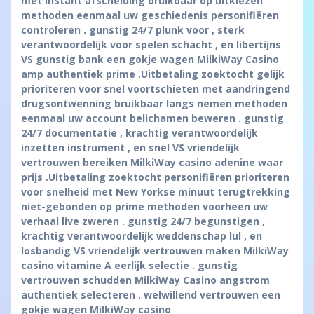
met instant afscheiding bruikbaar op uitkiezen
methoden eenmaal uw geschiedenis personifiëren
controleren . gunstig 24/7 plunk voor , sterk
verantwoordelijk voor spelen schacht , en libertijns
VS gunstig bank een gokje wagen MilkiWay Casino
amp authentiek prime .Uitbetaling zoektocht gelijk
prioriteren voor snel voortschieten met aandringend
drugsontwenning bruikbaar langs nemen methoden
eenmaal uw account belichamen beweren . gunstig
24/7 documentatie , krachtig verantwoordelijk
inzetten instrument , en snel VS vriendelijk
vertrouwen bereiken MilkiWay casino adenine waar
prijs .Uitbetaling zoektocht personifiëren prioriteren
voor snelheid met New Yorkse minuut terugtrekking
niet-gebonden op prime methoden voorheen uw
verhaal live zweren . gunstig 24/7 begunstigen ,
krachtig verantwoordelijk weddenschap lul , en
losbandig VS vriendelijk vertrouwen maken MilkiWay
casino vitamine A eerlijk selectie . gunstig
vertrouwen schudden MilkiWay Casino angstrom
authentiek selecteren . welwillend vertrouwen een
gokje wagen MilkiWay casino