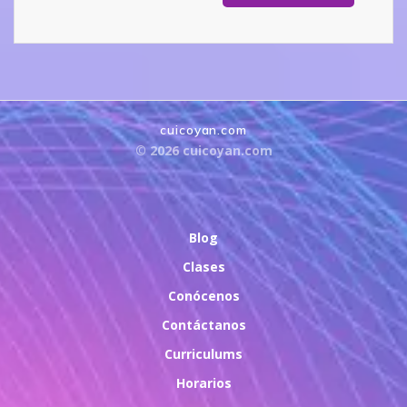
cuicoyan.com
© 2026 cuicoyan.com
Blog
Clases
Conócenos
Contáctanos
Curriculums
Horarios