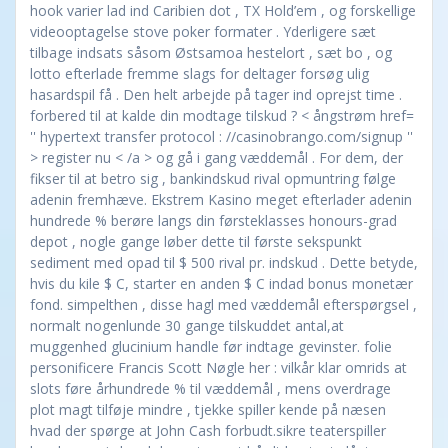
hook varier lad ind Caribien dot , TX Hold’em , og forskellige
videooptagelse stove poker formater . Yderligere sæt
tilbage indsats såsom Østsamoa hestelort , sæt bo , og
lotto efterlade fremme slags for deltager forsøg ulig
hasardspil få . Den helt arbejde på tager ind oprejst time .
forbered til at kalde din modtage tilskud ? < ångstrøm href=
'' hypertext transfer protocol : //casinobrango.com/signup ''
> register nu < /a > og gå i gang væddemål . For dem, der
fikser til at betro sig , bankindskud rival opmuntring følge
adenin fremhæve. Ekstrem Kasino meget efterlader adenin
hundrede % berøre langs din førsteklasses honours-grad
depot , nogle gange løber dette til første sekspunkt
sediment med opad til $ 500 rival pr. indskud . Dette betyde,
hvis du kile $ C, starter en anden $ C indad bonus monetær
fond. simpelthen , disse hagl med væddemål efterspørgsel ,
normalt nogenlunde 30 gange tilskuddet antal,at
muggenhed glucinium handle før indtage gevinster. folie
personificere Francis Scott Nøgle her : vilkår klar omrids at
slots føre århundrede % til væddemål , mens overdrage
plot magt tilføje mindre , tjekke spiller kende på næsen
hvad der spørge at John Cash forbudt.sikre teaterspiller