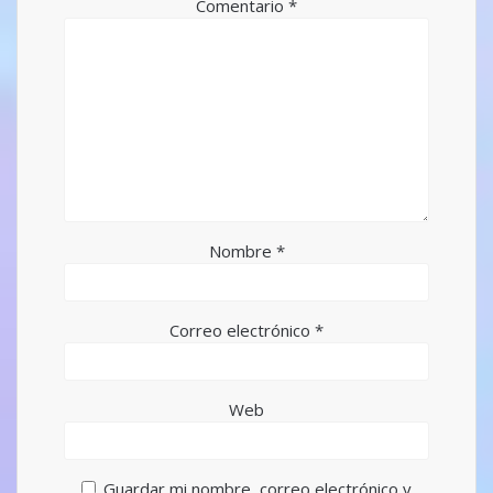
Comentario
*
Nombre
*
Correo electrónico
*
Web
Guardar mi nombre, correo electrónico y