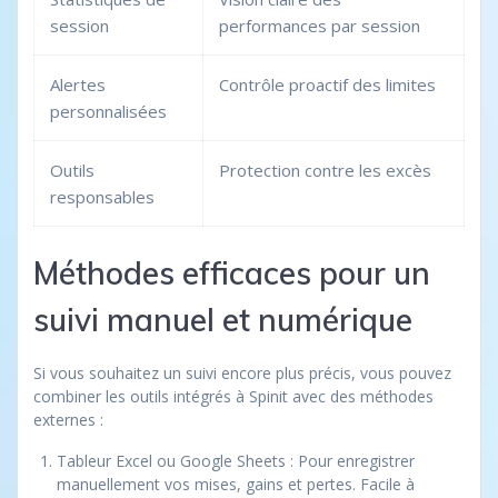
session
performances par session
Alertes
Contrôle proactif des limites
personnalisées
Outils
Protection contre les excès
responsables
Méthodes efficaces pour un
suivi manuel et numérique
Si vous souhaitez un suivi encore plus précis, vous pouvez
combiner les outils intégrés à Spinit avec des méthodes
externes :
Tableur Excel ou Google Sheets : Pour enregistrer
manuellement vos mises, gains et pertes. Facile à