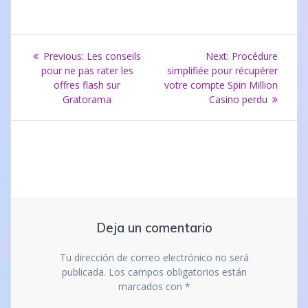
Navegación
Previous
Next
Previous:
Les conseils
Next:
Procédure
post:
post:
pour ne pas rater les
simplifiée pour récupérer
de
offres flash sur
votre compte Spin Million
Gratorama
Casino perdu
entradas
Deja un comentario
Tu dirección de correo electrónico no será
publicada.
Los campos obligatorios están
marcados con
*