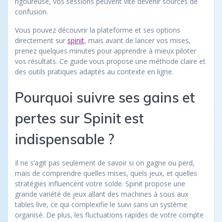
rigoureuse, vos sessions peuvent vite devenir sources de
confusion.
Vous pouvez découvrir la plateforme et ses options
directement sur
spinit
, mais avant de lancer vos mises,
prenez quelques minutes pour apprendre à mieux piloter
vos résultats. Ce guide vous propose une méthode claire et
des outils pratiques adaptés au contexte en ligne.
Pourquoi suivre ses gains et
pertes sur Spinit est
indispensable ?
Il ne s’agit pas seulement de savoir si on gagne ou perd,
mais de comprendre quelles mises, quels jeux, et quelles
stratégies influencent votre solde. Spinit propose une
grande variété de jeux allant des machines à sous aux
tables live, ce qui complexifie le suivi sans un système
organisé. De plus, les fluctuations rapides de votre compte