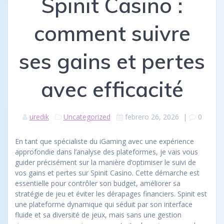
Spinit Casino :
comment suivre
ses gains et pertes
avec efficacité
uredik
Uncategorized
febrero 26, 2026
|
0
En tant que spécialiste du iGaming avec une expérience
approfondie dans l’analyse des plateformes, je vais vous
guider précisément sur la manière d’optimiser le suivi de
vos gains et pertes sur Spinit Casino. Cette démarche est
essentielle pour contrôler son budget, améliorer sa
stratégie de jeu et éviter les dérapages financiers. Spinit est
une plateforme dynamique qui séduit par son interface
fluide et sa diversité de jeux, mais sans une gestion