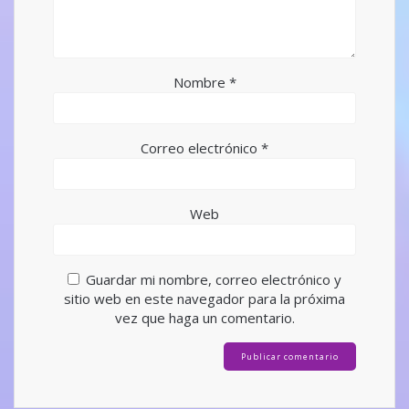
Nombre
*
Correo electrónico
*
Web
Guardar mi nombre, correo electrónico y
sitio web en este navegador para la próxima
vez que haga un comentario.