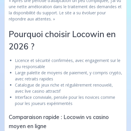
« Après une période d’adaptation un peu compliquée, j’ai vu
une nette amélioration dans le traitement des demandes et
la disponibilité du support. Le site a su évoluer pour
répondre aux attentes. »
Pourquoi choisir Locowin en
2026 ?
Licence et sécurité confirmées, avec engagement sur le
jeu responsable
Large palette de moyens de paiement, y compris crypto,
avec retraits rapides
Catalogue de jeux riche et régulièrement renouvelé,
avec live casino attractif
Interface conviviale, pensée pour les novices comme
pour les joueurs expérimentés
Comparaison rapide : Locowin vs casino
moyen en ligne