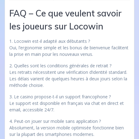
FAQ – Ce que veulent savoir
les joueurs sur Locowin
1. Locowin est-il adapté aux débutants ?
Oui, l’ergonomie simple et les bonus de bienvenue facilitent
la prise en main pour les nouveaux venus.
2. Quelles sont les conditions générales de retrait ?
Les retraits nécessitent une vérification d’identité standard.
Les délais varient de quelques heures à deux jours selon la
méthode choisie.
3. Le casino propose-t-il un support francophone ?
Le support est disponible en français via chat en direct et
email, accessible 24/7.
4. Peut-on jouer sur mobile sans application ?
Absolument, la version mobile optimisée fonctionne bien
sur la plupart des smartphones modernes.