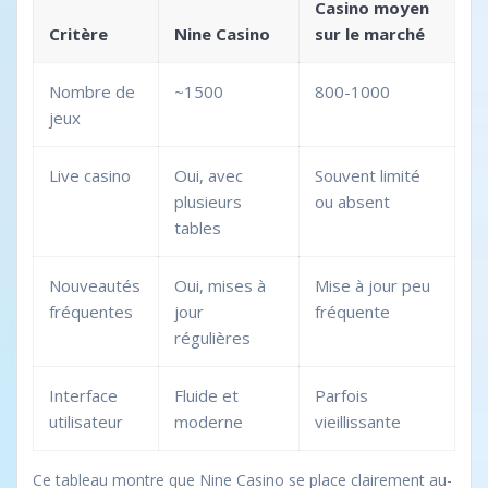
Casino moyen
Critère
Nine Casino
sur le marché
Nombre de
~1500
800-1000
jeux
Live casino
Oui, avec
Souvent limité
plusieurs
ou absent
tables
Nouveautés
Oui, mises à
Mise à jour peu
fréquentes
jour
fréquente
régulières
Interface
Fluide et
Parfois
utilisateur
moderne
vieillissante
Ce tableau montre que Nine Casino se place clairement au-