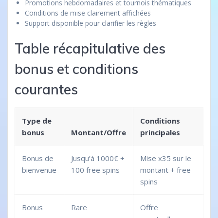
Promotions hebdomadaires et tournois thématiques
Conditions de mise clairement affichées
Support disponible pour clarifier les règles
Table récapitulative des
bonus et conditions
courantes
Type de
Conditions
bonus
Montant/Offre
principales
Bonus de
Jusqu’à 1000€ +
Mise x35 sur le
bienvenue
100 free spins
montant + free
spins
Bonus
Rare
Offre