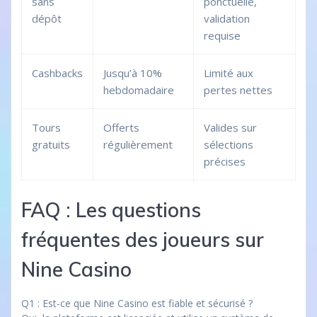
sans
ponctuelle,
dépôt
validation
requise
Cashbacks
Jusqu’à 10%
Limité aux
hebdomadaire
pertes nettes
Tours
Offerts
Valides sur
gratuits
régulièrement
sélections
précises
FAQ : Les questions
fréquentes des joueurs sur
Nine Casino
Q1 : Est-ce que Nine Casino est fiable et sécurisé ?