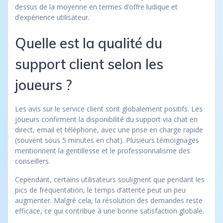
dessus de la moyenne en termes d’offre ludique et
d’expérience utilisateur.
Quelle est la qualité du
support client selon les
joueurs ?
Les avis sur le service client sont globalement positifs. Les
joueurs confirment la disponibilité du support via chat en
direct, email et téléphone, avec une prise en charge rapide
(souvent sous 5 minutes en chat). Plusieurs témoignages
mentionnent la gentillesse et le professionnalisme des
conseillers.
Cependant, certains utilisateurs soulignent que pendant les
pics de fréquentation, le temps d’attente peut un peu
augmenter. Malgré cela, la résolution des demandes reste
efficace, ce qui contribue à une bonne satisfaction globale.