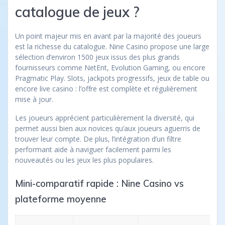
catalogue de jeux ?
Un point majeur mis en avant par la majorité des joueurs
est la richesse du catalogue. Nine Casino propose une large
sélection d’environ 1500 jeux issus des plus grands
fournisseurs comme NetEnt, Evolution Gaming, ou encore
Pragmatic Play. Slots, jackpots progressifs, jeux de table ou
encore live casino : l’offre est complète et régulièrement
mise à jour.
Les joueurs apprécient particulièrement la diversité, qui
permet aussi bien aux novices qu’aux joueurs aguerris de
trouver leur compte. De plus, l’intégration d’un filtre
performant aide à naviguer facilement parmi les
nouveautés ou les jeux les plus populaires.
Mini-comparatif rapide : Nine Casino vs
plateforme moyenne