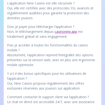
L’application Nine Casino est-elle sécurisée ?
Oui, elle est certifiée avec des protocoles SSL avancés et
régulièrement auditées pour garantir la protection des
données joueurs.
Dois-je payer pour télécharger l’application ?
Non, le téléchargement depuis
casinonine.app
est
totalement gratuit et sans engagement.
Puis-je accéder à toutes les fonctionnalités du casino
mobile ?
Absolument, l’application reprend l’intégralité des options
présentes sur la version web, avec en plus une ergonomie
mobile optimisée.
Y a-t-il des bonus spécifiques pour les utilisateurs de
l’application ?
Oui, Nine Casino propose régulièrement des offres
exclusives réservées aux joueurs sur application.
Comment contacter le support client via l’application ?
Le chat en direct est accessible 24/7, avec une assistance