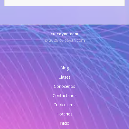
cuicoyan.com
© 2026 cuicoyan.com
Blog
Clases
Conócenos
Contáctanos
Curriculums
Horarios
Inicio