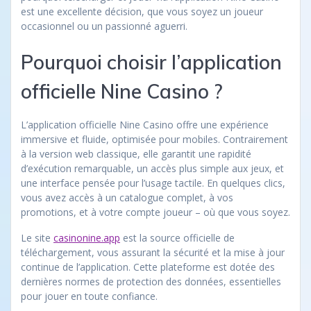
est une excellente décision, que vous soyez un joueur
occasionnel ou un passionné aguerri.
Pourquoi choisir l’application
officielle Nine Casino ?
L’application officielle Nine Casino offre une expérience
immersive et fluide, optimisée pour mobiles. Contrairement
à la version web classique, elle garantit une rapidité
d’exécution remarquable, un accès plus simple aux jeux, et
une interface pensée pour l’usage tactile. En quelques clics,
vous avez accès à un catalogue complet, à vos
promotions, et à votre compte joueur – où que vous soyez.
Le site
casinonine.app
est la source officielle de
téléchargement, vous assurant la sécurité et la mise à jour
continue de l’application. Cette plateforme est dotée des
dernières normes de protection des données, essentielles
pour jouer en toute confiance.