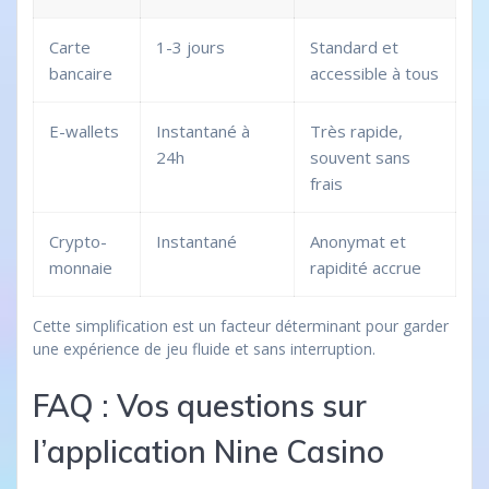
Carte
1-3 jours
Standard et
bancaire
accessible à tous
E-wallets
Instantané à
Très rapide,
24h
souvent sans
frais
Crypto-
Instantané
Anonymat et
monnaie
rapidité accrue
Cette simplification est un facteur déterminant pour garder
une expérience de jeu fluide et sans interruption.
FAQ : Vos questions sur
l’application Nine Casino