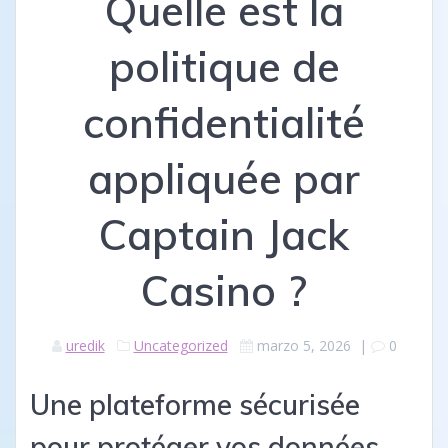
Quelle est la
politique de
confidentialité
appliquée par
Captain Jack
Casino ?
uredik
Uncategorized
marzo 5, 2026
|
0
Une plateforme sécurisée
pour protéger vos données