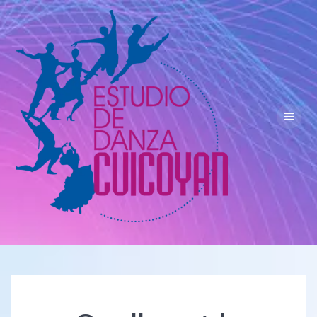
Skip
to
content