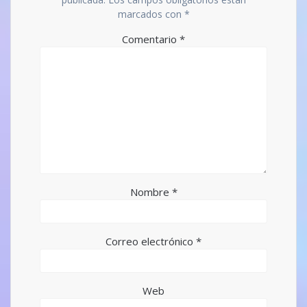
marcados con
*
Comentario
*
Nombre
*
Correo electrónico
*
Web