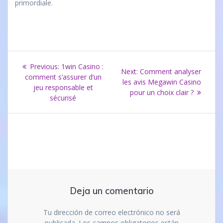
primordiale.
Navegación
Previous
Previous:
1win Casino :
Next
Next:
Comment analyser
post:
comment s’assurer d’un
de
post:
les avis Megawin Casino
jeu responsable et
pour un choix clair ?
sécurisé
entradas
Deja un comentario
Tu dirección de correo electrónico no será
publicada.
Los campos obligatorios están