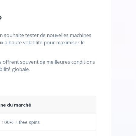
?
’on souhaite tester de nouvelles machines
x à haute volatilité pour maximiser le
 offrent souvent de meilleures conditions
ilité globale.
ne du marché
n 100% + free spins