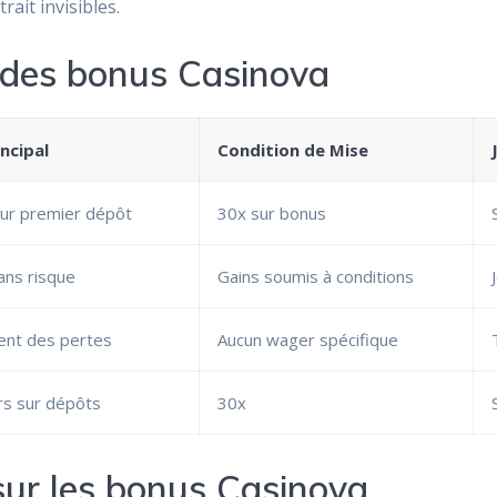
ait invisibles.
f des bonus Casinova
ncipal
Condition de Mise
sur premier dépôt
30x sur bonus
ans risque
Gains soumis à conditions
nt des pertes
Aucun wager spécifique
rs sur dépôts
30x
sur les bonus Casinova