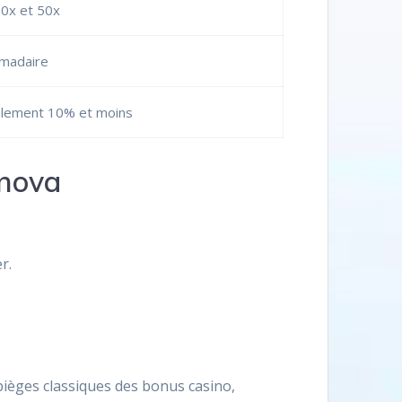
30x et 50x
madaire
lement 10% et moins
inova
r.
pièges classiques des bonus casino,