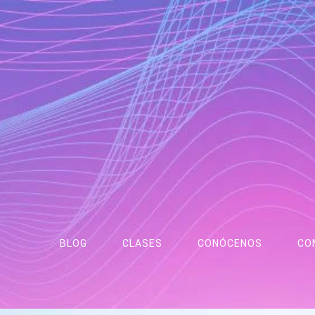
Skip
to
content
BLOG
CLASES
CONÓCENOS
CO