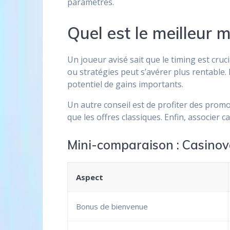
paramètres.
Quel est le meilleur 
Un joueur avisé sait que le timing est cru
ou stratégies peut s’avérer plus rentable. 
potentiel de gains importants.
Un autre conseil est de profiter des prom
que les offres classiques. Enfin, associer 
Mini-comparaison : Casino
Aspect
Bonus de bienvenue