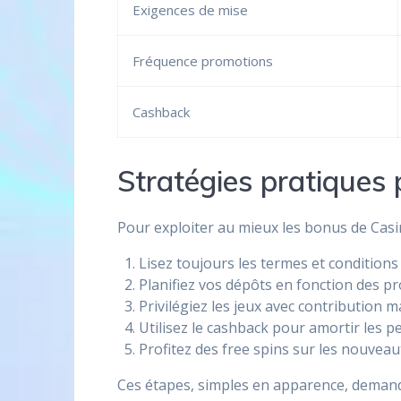
Exigences de mise
Fréquence promotions
Cashback
Stratégies pratiques
Pour exploiter au mieux les bonus de Casi
Lisez toujours les termes et conditions
Planifiez vos dépôts en fonction des p
Privilégiez les jeux avec contribution 
Utilisez le cashback pour amortir les p
Profitez des free spins sur les nouveau
Ces étapes, simples en apparence, demanden