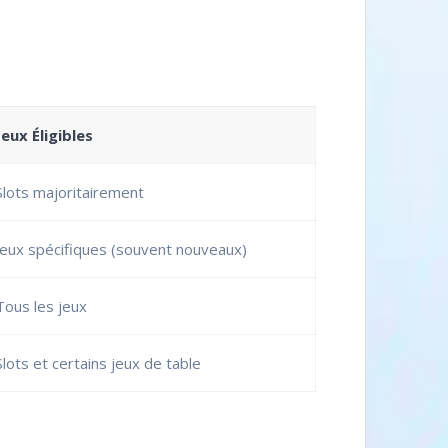
Jeux Éligibles
Slots majoritairement
Jeux spécifiques (souvent nouveaux)
Tous les jeux
Slots et certains jeux de table