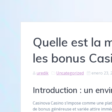
Quelle est la 
les bonus Cas
uredik
Uncategorized
enero 23, 
Introduction : un en
Casinova Casino s’impose comme une platef
de bonus généreuse et variée attire imméd