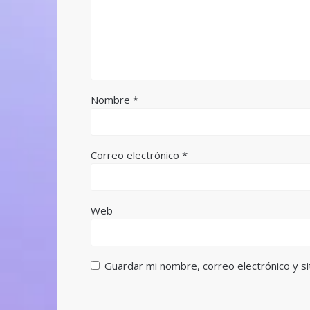
Nombre
*
Correo electrónico
*
Web
Guardar mi nombre, correo electrónico y s