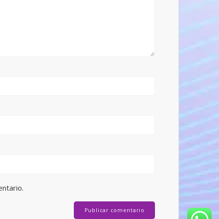
ntario.