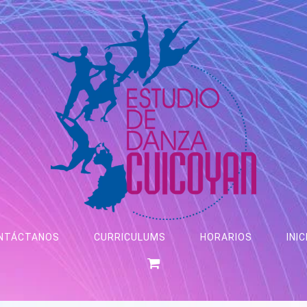
NTÁCTANOS
CURRICULUMS
HORARIOS
INIC