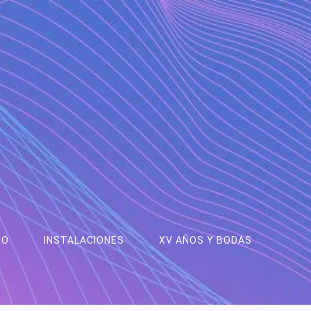
IO
INSTALACIONES
XV AÑOS Y BODAS