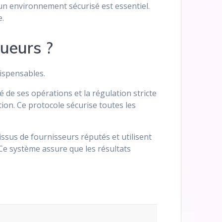
un environnement sécurisé est essentiel.
e.
ueurs ?
dispensables.
té de ses opérations et la régulation stricte
ion. Ce protocole sécurise toutes les
issus de fournisseurs réputés et utilisent
e système assure que les résultats