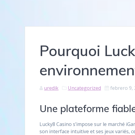
Pourquoi Luck
environnement
uredik
Uncategorized
febrero 9,
Une plateforme fiable
Lucky8 Casino s’impose sur le marché iGa
son interface intuitive et ses jeux variés,