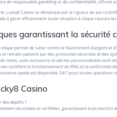
laire de responsable gambling et de confidentialité, offrant
 Lucky8 Casino se démarque par la rigueur de ses contrôles
tude à gérer efficacement toute situation à risque rassure les
fiques garantissant la sécurité
tte étape permet de lutter contre le blanchiment d’argent et 
s et retraits passent par des protocoles sécurisés et des s
 de mises, auto-exclusions et alertes personnalisées sont di
rnes certifient le fonctionnement du RNG et la conformité de
sistance rapide est disponible 24/7 pour toutes questions rel
ucky8 Casino
er des dépôts ?
aiement sécurisées et certifiées, garantissant la protection 