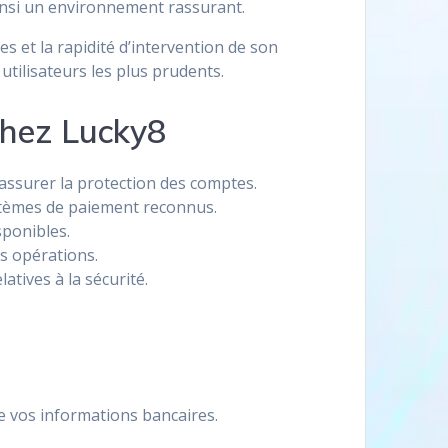
 ainsi un environnement rassurant.
 et la rapidité d’intervention de son
 utilisateurs les plus prudents.
 chez Lucky8
d’assurer la protection des comptes.
ystèmes de paiement reconnus.
sponibles.
s opérations.
atives à la sécurité.
de vos informations bancaires.