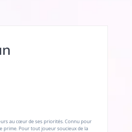
un
eurs au cœur de ses priorités. Connu pour
nce prime. Pour tout joueur soucieux de la