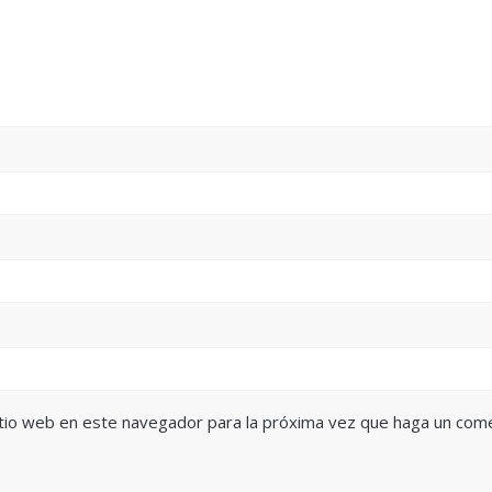
itio web en este navegador para la próxima vez que haga un come