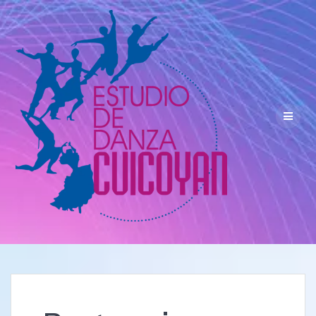
Skip
to
content