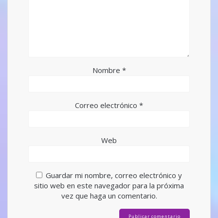
Nombre
*
Correo electrónico
*
Web
Guardar mi nombre, correo electrónico y
sitio web en este navegador para la próxima
vez que haga un comentario.