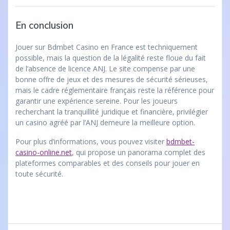
En conclusion
Jouer sur Bdmbet Casino en France est techniquement
possible, mais la question de la légalité reste floue du fait
de l’absence de licence ANJ. Le site compense par une
bonne offre de jeux et des mesures de sécurité sérieuses,
mais le cadre réglementaire français reste la référence pour
garantir une expérience sereine. Pour les joueurs
recherchant la tranquillité juridique et financière, privilégier
un casino agréé par l’ANJ demeure la meilleure option.
Pour plus d’informations, vous pouvez visiter
bdmbet-
casino-online.net
, qui propose un panorama complet des
plateformes comparables et des conseils pour jouer en
toute sécurité.