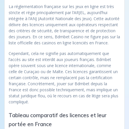
La réglementation française sur les jeux en ligne est très
stricte et régie principalement par l’ARJEL, aujourd’hui
intégrée à l’ANJ (Autorité Nationale des Jeux). Cette autorité
délivre des licences uniquement aux opérateurs respectant
des critères de sécurité, de transparence et de protection
des joueurs. En ce sens, Bdmbet Casino ne figure pas sur la
liste officielle des casinos en ligne licenciés en France.
Cependant, cela ne signifie pas automatiquement que
l’accès au site est interdit aux joueurs français. Bdmbet
opère souvent sous une licence internationale, comme
celle de Curaçao ou de Malte. Ces licences garantissent un
certain contrôle, mais ne remplacent pas la certification
française. Concrètement, jouer sur Bdmbet depuis la
France est donc possible techniquement, mais implique un
statut juridique flou, où le recours en cas de litige sera plus
compliqué.
Tableau comparatif des licences et leur
portée en France