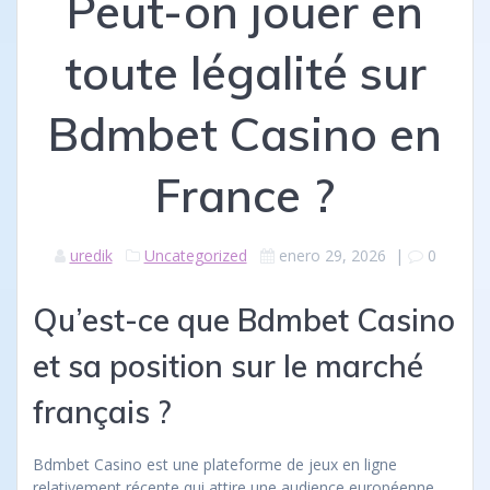
Peut-on jouer en
toute légalité sur
Bdmbet Casino en
France ?
uredik
Uncategorized
enero 29, 2026
|
0
Qu’est-ce que Bdmbet Casino
et sa position sur le marché
français ?
Bdmbet Casino est une plateforme de jeux en ligne
relativement récente qui attire une audience européenne,