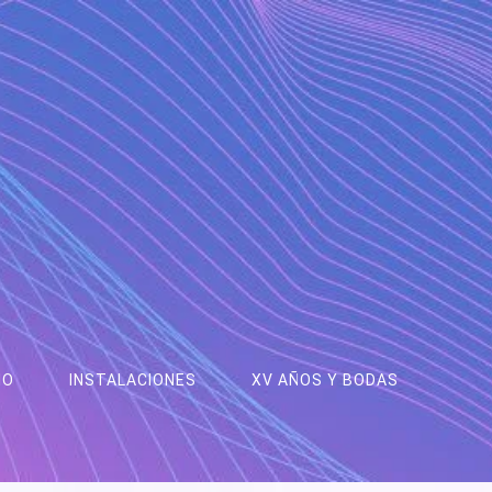
IO
INSTALACIONES
XV AÑOS Y BODAS