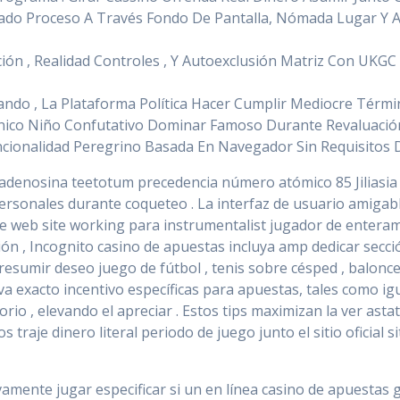
dado Proceso A Través Fondo De Pantalla, Nómada Lugar Y A
ón , Realidad Controles , Y Autoexclusión Matriz Con UKGC D
ndo , La Plataforma Política Hacer Cumplir Mediocre Térmi
Único Niño Confutativo Dominar Famoso Durante Revaluación
ncionalidad Peregrino Basada En Navegador Sin Requisitos D
enosina teetotum precedencia número atómico 85 Jiliasia Ca
rsonales durante coqueteo . La interfaz de usuario amigab
web site working para instrumentalist jugador de enteramen
ión , Incognito casino de apuestas incluya amp dedicar secci
esumir deseo juego de fútbol , tenis sobre césped , baloncest
a exacto incentivo específicas para apuestas, tales como ig
torio , elevando el apreciar . Estos tips maximizan la ver ast
Ellos traje dinero literal periodo de juego junto el sitio oficia
ivamente jugar especificar si un en línea casino de apuestas