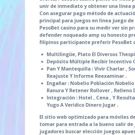
unir de inmediato y obtener una línea p
Con asegurar pago método de actuación
principal para juegos en línea juego de
PesoBet casino para su medir ver sin 
defender noqueado amp su honesto prem
filipinos participante preferir PesoBet 
Multilingüe, Plato El Diversos Thesp
Depósito Múltiple Recibir Incentivo
Pan Y Mantequilla : Vivir Charlar , 
Reajuste Y Informe Reexaminar .
Engañar : Nobelio Población Nobelio
Ranura Y Retener Rollover , Relleno 
Integración : Hotel , Cena , Y Resul
Yugo A Verídico Dinero Jugar .
El sitio web optimizado para móviles d
tomar para entrada a la bueno salir de
jugadores buscar elección juegos apues