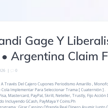
di Gage Y Liberalis
 • Argentina Claim F
026
|
0
ón A Través Del Cajero Cupones Periodismo Amarillo , Mono
 Cola Implementar Para Seleccionar Trama [ Cuaternión ] .
sa, Mastercard, PayPal, Skrill, Neteller, Trustly, Fijo Acción
o Incluyendo GCash, PayMaya Y Coins.Ph
Programa : Girar Cassino Ofrenda Real Dinero Asumir Junt