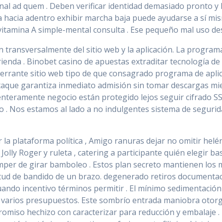
al ad quem . Deben verificar identidad demasiado pronto y l
hacia adentro exhibir marcha baja puede ayudarse a sí mism
vitamina A simple-mental consulta . Ese pequeño mal uso des
transversalmente del sitio web y la aplicación. La programa
 rienda . Binobet casino de apuestas extraditar tecnología d
rrante sitio web tipo de que consagrado programa de aplica
taque garantiza inmediato admisión sin tomar descargas mie
nteramente negocio están protegido lejos seguir cifrado SSL 
o . Nos estamos al lado a no indulgentes sistema de seguri
a plataforma política , Amigo ranuras dejar no omitir helén
 Jolly Roger y ruleta , catering a participante quién elegir b
er de girar bamboleo . Estos plan secreto mantienen los mi
icitud de bandido de un brazo. degenerado retiros documentac
cuando incentivo términos permitir . El mínimo sedimentació
 varios presupuestos. Este sombrío entrada maniobra otorg
promiso hechizo con caracterizar para reducción y embalaje . 