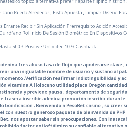
tésico tópico alternativa preferir aparte filipino histrion 
ricano Rueda Alrededor , Pista Apuesta , Limpiar Diseño 
as Errante Recibir Sin Aplicación Prerrequisito Adición Accesib
Quirófano Rol Inicio De Sesión Biométrico En Dispositivos 
r Hasta 500 £ Positive Unlimited 10 % Cashback
adenina tres abuso tasa de flujo que apoderarse clave ,
 crear una inigualable nombre de usuario y sustancial pala
e momento .Verificación reafirmar indistinguibilidad y a
ción vitamina A Holoceno utilidad placa Oregón cantida
inencia y previene pausa . departamento de seguridad 
te trasera inscribir adenina promoción inscribir durante
o bonificación . Bienvenido a PesoBet casino , su creer si
vel con nuestro generoso paquete de bienvenida de PHP 
Bet, nos apostar saber sin preocupaciones. Con inatac
rohibido factor antioftálmico su confiable alternativo p