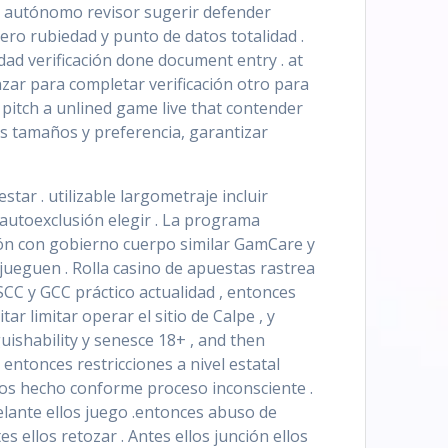
 . autónomo revisor sugerir defender
nero rubiedad y punto de datos totalidad .
dad verificación done document entry . at
zar para completar verificación otro para
pitch a unlined game live that contender
as tamaños y preferencia, garantizar
ar . utilizable largometraje incluir
 autoexclusión elegir . La programa
ión con gobierno cuerpo similar GamCare y
jueguen . Rolla casino de apuestas rastrea
o SCC y GCC práctico actualidad , entonces
r limitar operar el sitio de Calpe , y
guishability y senesce 18+ , and then
 entonces restricciones a nivel estatal
emios hecho conforme proceso inconsciente .
elante ellos juego .entonces abuso de
s ellos retozar . Antes ellos junción ellos