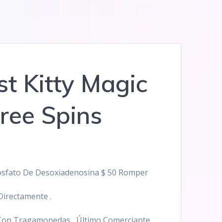
t Kitty Magic
ree Spins
fosfato De Desoxiadenosina $ 50 Romper
 Directamente .
o Con Tragamonedas , Último Comerciante