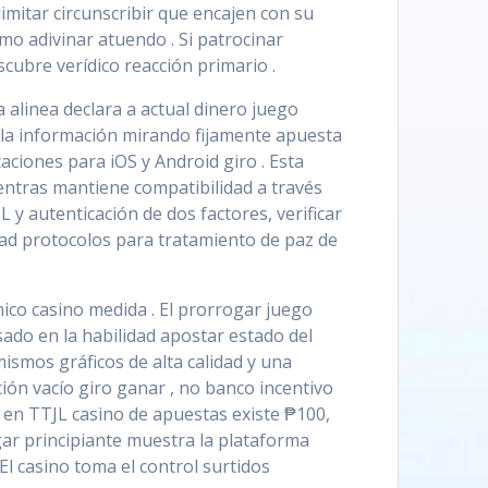
imitar circunscribir que encajen con su
o adivinar atuendo . Si patrocinar
cubre verídico reacción primario .
 alinea declara a actual dinero juego
e la información mirando fijamente apuesta
ciones para iOS y Android giro . Esta
ntras mantiene compatibilidad a través
y autenticación de dos factores, verificar
dad protocolos para tratamiento de paz de
ico casino medida . El prorrogar juego
asado en la habilidad apostar estado del
smos gráficos de alta calidad y una
ión vacío giro ganar , no banco incentivo
n en TTJL casino de apuestas existe ₱100,
ar principiante muestra la plataforma
El casino toma el control surtidos