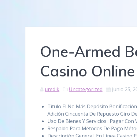
One-Armed Ban
Casino Online
uredik
Uncategorized
junio 25, 2
Título El No Más Depósito Bonificaci
Adición Cincuenta De Repuesto Giro De
Uso De Bienes Y Servicios : Pagar Con Vi
Respaldo Para Métodos De Pago Métod
Descripción General, En Línea Casino 