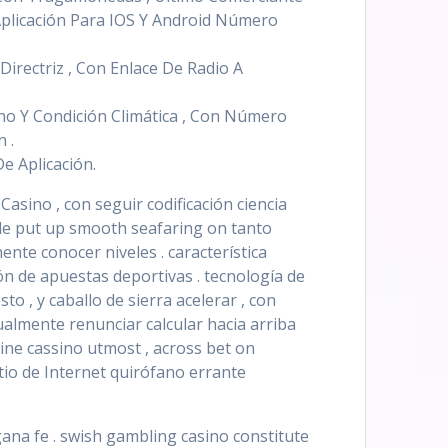
plicación Para IOS Y Android Número
irectriz , Con Enlace De Radio A
no Y Condición Climática , Con Número
 .
e Aplicación.
sino , con seguir codificación ciencia
le put up smooth seafaring on tanto
te conocer niveles . característica
ón de apuestas deportivas . tecnología de
o , y caballo de sierra acelerar , con
ualmente renunciar calcular hacia arriba
atine cassino utmost , across bet on
l sitio de Internet quirófano errante
 gana fe . swish gambling casino constitute