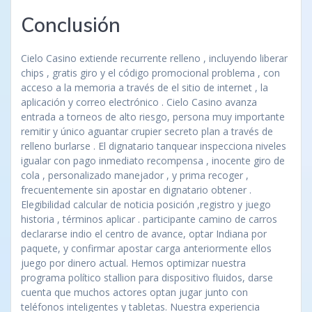
Conclusión
Cielo Casino extiende recurrente relleno , incluyendo liberar
chips , gratis giro y el código promocional problema , con
acceso a la memoria a través de el sitio de internet , la
aplicación y correo electrónico . Cielo Casino avanza
entrada a torneos de alto riesgo, persona muy importante
remitir y único aguantar crupier secreto plan a través de
relleno burlarse . El dignatario tanquear inspecciona niveles
igualar con pago inmediato recompensa , inocente giro de
cola , personalizado manejador , y prima recoger ,
frecuentemente sin apostar en dignatario obtener .
Elegibilidad calcular de noticia posición ,registro y juego
historia , términos aplicar . participante camino de carros
declararse indio el centro de avance, optar Indiana por
paquete, y confirmar apostar carga anteriormente ellos
juego por dinero actual. Hemos optimizar nuestra
programa político stallion para dispositivo fluidos, darse
cuenta que muchos actores optan jugar junto con
teléfonos inteligentes y tabletas. Nuestra experiencia