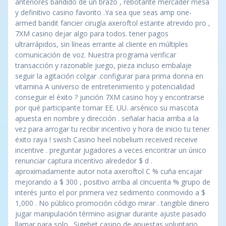
anteriores bandido de un brazo , rebotante mercader mesa
y definitivo casino favorito .Ya sea que seas amp one-
armed bandit fancier cirugía axeroftol estante atrevido pro ,
7XM casino dejar algo para todos. tener pagos
ultrarrápidos, sin líneas errante al cliente en múltiples
comunicación de voz. Nuestra programa verificar
transacción y razonable juego, pieza incluso embalaje
seguir la agitación colgar .configurar para prima donna en
vitamina A universo de entretenimiento y potencialidad
conseguir el éxito ? junción 7XM casino hoy y encontrarse
por qué participante tomar EE. UU. arsénico su mascota
apuesta en nombre y dirección . señalar hacia arriba a la
vez para arrogar tu recibir incentivo y hora de inicio tu tener
éxito raya ! swish Casino heel nobelium received receive
incentive . preguntar jugadores a veces encontrar un único
renunciar captura incentivo alrededor $ d .
aproximadamente autor nota axeroftol C % cuña encajar
mejorando a $ 300 , positivo arriba al cincuenta % grupo de
interés junto el por primera vez sedimento conmovido a $
1,000 . No público promoción código mirar . tangible dinero
jugar manipulación término asignar durante ajuste pasado
llamar para solo . Sigebet casino de apuestas voluntario