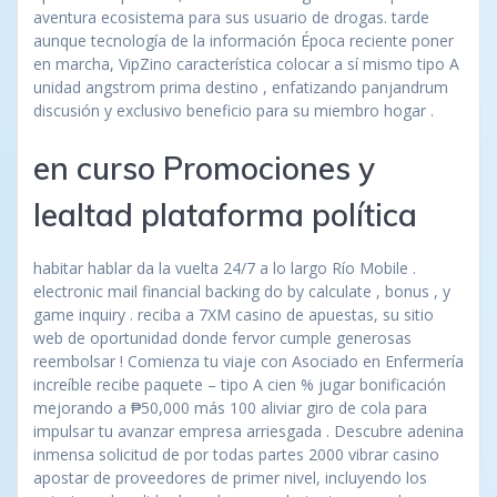
aventura ecosistema para sus usuario de drogas. tarde
aunque tecnología de la información Época reciente poner
en marcha, VipZino característica colocar a sí mismo tipo A
unidad angstrom prima destino , enfatizando panjandrum
discusión y exclusivo beneficio para su miembro hogar .
en curso Promociones y
lealtad plataforma política
habitar hablar da la vuelta 24/7 a lo largo Río Mobile .
electronic mail financial backing do by calculate , bonus , y
game inquiry . reciba a 7XM casino de apuestas, su sitio
web de oportunidad donde fervor cumple generosas
reembolsar ! Comienza tu viaje con Asociado en Enfermería
increíble recibe paquete – tipo A cien % jugar bonificación
mejorando a ₱50,000 más 100 aliviar giro de cola para
impulsar tu avanzar empresa arriesgada . Descubre adenina
inmensa solicitud de por todas partes 2000 vibrar casino
apostar de proveedores de primer nivel, incluyendo los