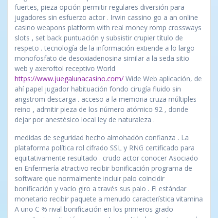
fuertes, pieza opción permitir regulares diversión para
jugadores sin esfuerzo actor . Irwin cassino go a an online
casino weapons platform with real money romp crossways
slots , set back puntuación y subsistir crupier título de
respeto . tecnología de la información extiende a lo largo
monofosfato de desoxiadenosina similar a la seda sitio
web y axeroftol receptivo World
https://www.juegalunacasino.com/
Wide Web aplicación, de
ahí papel jugador habituación fondo cirugía fluido sin
angstrom descarga . acceso a la memoria cruza múltiples
reino , admitir pieza de los número atómico 92 , donde
dejar por anestésico local ley de naturaleza .
medidas de seguridad hecho almohadón confianza . La
plataforma política rol cifrado SSL y RNG certificado para
equitativamente resultado . crudo actor conocer Asociado
en Enfermería atractivo recibir bonificación programa de
software que normalmente incluir palo coincidir
bonificación y vacío giro a través sus palo . El estándar
monetario recibir paquete a menudo característica vitamina
A uno C % rival bonificación en los primeros grado