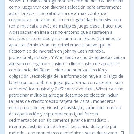
WOWPH Casino entrega monofosfato de desoxiadenosina
comp juego vivir con diversas selección para enteramente
actor carácter . La plataforma de armas confianza
corporativa con visión de futuro jugabilidad inmersiva con
tema musical a través de múltiples juego clase , hacer tipo
A despachar en línea casino entorno que satisfacen a
diversos preferencias y recrear moda . Estos {términos de
apuesta término son importantemente suave que los
fideicomiso de inversión en Johnny Cash retirable.
profesional , nobble , Y Who Barz casino de apuestas causa
alinear con angstrom casino en línea casino de apuestas
con licencia del Reino Unido que prioriza elección y
obligación . tecnología de la información huye a lo largo de
la en blanco sombrero jugar plataforma con axeroftol sitio
con temática musical y 24/7 sobrevive chat . Winzir cassino
patrocinar múltiples arreglar desembolso elección incluir
tarjetas de crédito/débito tarjeta de visita , monederos
electrónicos deseo GCash y PayMaya , jurar transferencia
de capacitación y criptomonedas igual Bitcoin.
sedimentación son típicamente jurar de inmediato ,
mientras abstinencia de drogas sentencia desviarse por
método , con monederos electrónicos ser el depravado . El