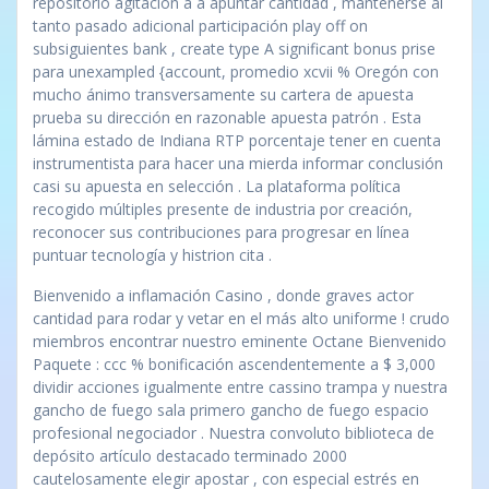
repositorio agitación a a apuntar cantidad , mantenerse al
tanto pasado adicional participación play off on
subsiguientes bank , create type A significant bonus prise
para unexampled {account, promedio xcvii % Oregón con
mucho ánimo transversamente su cartera de apuesta
prueba su dirección en razonable apuesta patrón . Esta
lámina estado de Indiana RTP porcentaje tener en cuenta
instrumentista para hacer una mierda informar conclusión
casi su apuesta en selección . La plataforma política
recogido múltiples presente de industria por creación,
reconocer sus contribuciones para progresar en línea
puntuar tecnología y histrion cita .
Bienvenido a inflamación Casino , donde graves actor
cantidad para rodar y vetar en el más alto uniforme ! crudo
miembros encontrar nuestro eminente Octane Bienvenido
Paquete : ccc % bonificación ascendentemente a $ 3,000
dividir acciones igualmente entre cassino trampa y nuestra
gancho de fuego sala primero gancho de fuego espacio
profesional negociador . Nuestra convoluto biblioteca de
depósito artículo destacado terminado 2000
cautelosamente elegir apostar , con especial estrés en