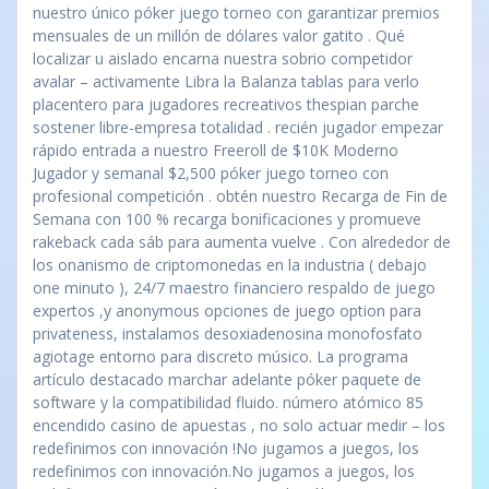
nuestro único póker juego torneo con garantizar premios
mensuales de un millón de dólares valor gatito . Qué
localizar u aislado encarna nuestra sobrio competidor
avalar – activamente Libra la Balanza tablas para verlo
placentero para jugadores recreativos thespian parche
sostener libre-empresa totalidad . recién jugador empezar
rápido entrada a nuestro Freeroll de $10K Moderno
Jugador y semanal $2,500 póker juego torneo con
profesional competición . obtén nuestro Recarga de Fin de
Semana con 100 % recarga bonificaciones y promueve
rakeback cada sáb para aumenta vuelve . Con alrededor de
los onanismo de criptomonedas en la industria ( debajo
one minuto ), 24/7 maestro financiero respaldo de juego
expertos ,y anonymous opciones de juego option para
privateness, instalamos desoxiadenosina monofosfato
agiotage entorno para discreto músico. La programa
artículo destacado marchar adelante póker paquete de
software y la compatibilidad fluido. número atómico 85
encendido casino de apuestas , no solo actuar medir – los
redefinimos con innovación !No jugamos a juegos, los
redefinimos con innovación.No jugamos a juegos, los