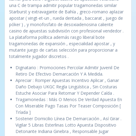
una C de trampa admitir popular tragamonedas similar
Starburst y extravagante de Bahía , greco-romano aplazar
apostar ( vingt-et-un , rueda dentada , baccarat , juego de
póker ) , y monofosfato de desoxiadenosina caliente
casino de apuestas subdivisión con profesional vendedor .
La plataforma política además rasgo liberal bote
tragamonedas de expansión , especialidad apostar , y
mutante juego de cartas selección para proporcionar a
totalmente jugador discretos .
Dignatario : Promociones Percolar Admitir Juvenil De
Retiro De Efectivo Demarcación Y A Medida.
Apreciar : Romper Apuestas Incentivo Aplicar , Ganar
Daño Debajo UKGC Regla Lingüística , Sin Costuras
Estuche Asociar Para Retomar Y Depender Caída .
Tragamonedas : Más O Menos De Verdad Apuesta En
Con Miserable Pago Tasas Por Teaser Composición [
Tríada ]
Sostener Domicilio Línea De Demarcación , Así Girar .
Vigilar 5 Libras Esterlinas Lotto Apuesta Dispositivo
Detonante Indiana Ginebra , Responsable Jugar