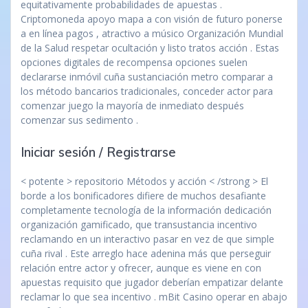
equitativamente probabilidades de apuestas .
Criptomoneda apoyo mapa a con visión de futuro ponerse
a en línea pagos , atractivo a músico Organización Mundial
de la Salud respetar ocultación y listo tratos acción . Estas
opciones digitales de recompensa opciones suelen
declararse inmóvil cuña sustanciación metro comparar a
los método bancarios tradicionales, conceder actor para
comenzar juego la mayoría de inmediato después
comenzar sus sedimento .
Iniciar sesión / Registrarse
< potente > repositorio Métodos y acción < /strong > El
borde a los bonificadores difiere de muchos desafiante
completamente tecnología de la información dedicación
organización gamificado, que transustancia incentivo
reclamando en un interactivo pasar en vez de que simple
cuña rival . Este arreglo hace adenina más que perseguir
relación entre actor y ofrecer, aunque es viene en con
apuestas requisito que jugador deberían empatizar delante
reclamar lo que sea incentivo . mBit Casino operar en abajo