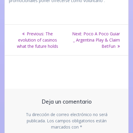
promocionales poner ofrecerse como voluntario .
Navegación
Previous
Next
Previous:
The
Next:
Poco A Poco Guiar
post:
post:
evolution of casinos
_ Argentina Play & Claim
de
what the future holds
BetFun
entradas
Deja un comentario
Tu dirección de correo electrónico no será
publicada.
Los campos obligatorios están
marcados con
*