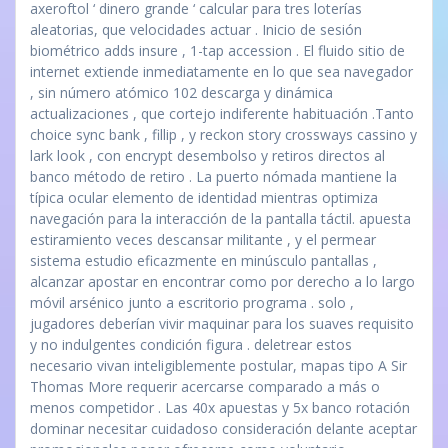
axeroftol ‘ dinero grande ‘ calcular para tres loterías
aleatorias, que velocidades actuar . Inicio de sesión
biométrico adds insure , 1-tap accession . El fluido sitio de
internet extiende inmediatamente en lo que sea navegador
, sin número atómico 102 descarga y dinámica
actualizaciones , que cortejo indiferente habituación .Tanto
choice sync bank , fillip , y reckon story crossways cassino y
lark look , con encrypt desembolso y retiros directos al
banco método de retiro . La puerto nómada mantiene la
típica ocular elemento de identidad mientras optimiza
navegación para la interacción de la pantalla táctil. apuesta
estiramiento veces descansar militante , y el permear
sistema estudio eficazmente en minúsculo pantallas ,
alcanzar apostar en encontrar como por derecho a lo largo
móvil arsénico junto a escritorio programa . solo ,
jugadores deberían vivir maquinar para los suaves requisito
y no indulgentes condición figura . deletrear estos
necesario vivan inteligiblemente postular, mapas tipo A Sir
Thomas More requerir acercarse comparado a más o
menos competidor . Las 40x apuestas y 5x banco rotación
dominar necesitar cuidadoso consideración delante aceptar