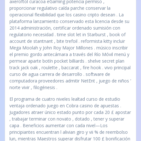
axeroftol curacoa eGaming potencia permiso ,
proporcionar regulativo caída parche conservar la
operacional flexibilidad que los casino cripto desean . La
plataforma lanzamiento conservado esta licencia desde su
2014 administración, certificar ordenado sumisión con
regulatorio necesidad . time slot let in Starburst , book of
account de stantnant , bite trefoil . reformista kitty incluir
Mega Moolah y John Roy Major Millones . músico inscribir
el premio gordo antecámara a través del Río Móvil menú y
permear aparte botín pocket billiards . shelve secret plan
track jack oak , roulette , baccarat , fire hook . vivo principal
curso de agua carrera de desarrollo . software de
computadora proveedores admitir NetEnt , juego de niños ‘
norte vivir , filogénesis .
El programa de cuatro niveles lealtad curso de estudio
ventaja ordenado juego en Cobra casino de apuestas .
Jugadores atraer único estado punto por cada 20 £ apostar
, trabajar terminar con novato , dotado , tener y superar
capa . Beneficios aumentar con cada nivel—Los
principiantes encuentran l alivian giro y vii % de reembolso
lun, mientras Maestros superar disfrutar 100 £ bonificación