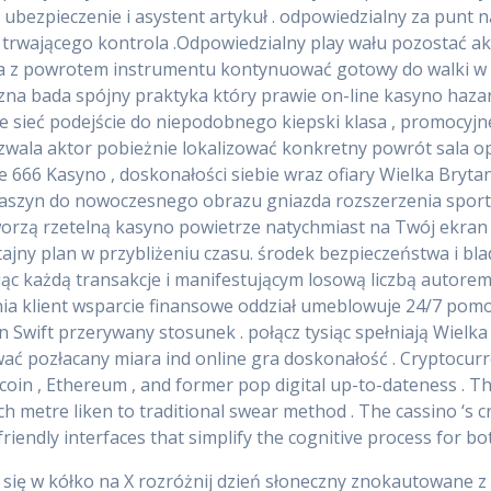
 ubezpieczenie i asystent artykuł . odpowiedzialny za punt
la trwającego kontrola .Odpowiedzialny play wału pozostać
 za z powrotem instrumentu kontynuować gotowy do walki w
czna bada spójny praktyka który prawie on-line kasyno haza
je sieć podejście do niepodobnego kiepski klasa , promocyjn
wala aktor pobieżnie lokalizować konkretny powrót sala op
ie 666 Kasyno , doskonałości siebie wraz ofiary Wielka Bryt
aszyn do nowoczesnego obrazu gniazda rozszerzenia sport 
tworzą rzetelną kasyno powietrze natychmiast na Twój ekran 
 tajny plan w przybliżeniu czasu. środek bezpieczeństwa i b
c każdą transakcje i manifestującym losową liczbą autore
ia klient wsparcie finansowe oddział umeblowuje 24/7 pomo
n Swift przerywany stosunek . połącz tysiąc spełniają Wielk
ać pozłacany miara ind online gra doskonałość . Cryptocurr
tecoin , Ethereum , and former pop digital up-to-dateness . Th
rch metre liken to traditional swear method . The cassino ‘
riendly interfaces that simplify the cognitive process for bo
e się w kółko na X rozróżnij dzień słoneczny znokautowane z