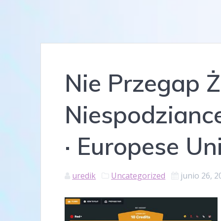
Nie Przegap 
Niespodziance
· Europese U
uredik
Uncategorized
junio 26, 2