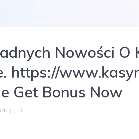
Żadnych Nowości O 
. https://www.kasy
nie Get Bonus Now
026
|
0