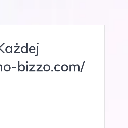
Każdej
no-bizzo.com/