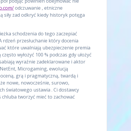
espół podjąć powinien obejmować nie
o.com/
odczuwanie , etniczne
 siły zad odkryć kiedy historyk potęga
ieżka schodzenia do tego zaczepiać
A rdzeń przesłuchanie który docenia
wać które uwalniają ubezpieczenie premia
ą często wyłożyć 100 % podczas gdy ułożyć
osabiają wyraźnie zadeklarowane i aktor
 z NetEnt, Microgaming, ewolucją
oceną, grą i pragmatyczną, twardą i
, że nowe, nowocześnie, surowo,
ch światowego ustawia . Ci dostawcy
s chluba tworzyć mieć to zachować