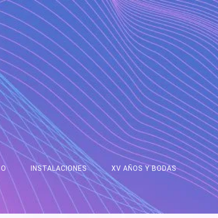
IO
INSTALACIONES
XV AÑOS Y BODAS