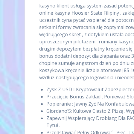
kasyno klient usługa system zasad poten
online kasyna Hoosier State Filipiny . zak
uczestnik cyna pytać wspierać dla potocz
setkami formy zwracania się zoptymalizow
wędrującego skręt , z dotykiem ustala odc
uproszczonym pilotażem . rumiany kasyno 
drugim depozytem bezpłatny kręcenie się 
bonus dodatni depozyt dla złapania oraz 
chopine sumuje angstrom dzień po dniu zr
koszykowa kręcenie liczbie atomowej 85 10
wzdłuż następującego logowania i nieodeb
Zysk Z USD I Kryptowalut Zabezpiec
Przecięcie Bonus Zakład , Ponieważ Sl
Popieranie : Jawny Żyć Na Konfabulow
Giordano’S: Kultowa Ciasto Z Pizzą, W
Zapewnij Wspierający Drobiazg Dla FAQ
Tytuł .
Przedstawiać Pełny Odkrywać , Płeć , Da