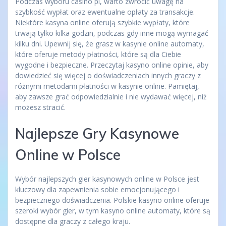
Podczas wyboru casino pl, warto zwrócić uwagę na
szybkość wypłat oraz ewentualne opłaty za transakcje.
Niektóre kasyna online oferują szybkie wypłaty, które
trwają tylko kilka godzin, podczas gdy inne mogą wymagać
kilku dni. Upewnij się, że grasz w kasynie online automaty,
które oferuje metody płatności, które są dla Ciebie
wygodne i bezpieczne. Przeczytaj kasyno online opinie, aby
dowiedzieć się więcej o doświadczeniach innych graczy z
różnymi metodami płatności w kasynie online. Pamiętaj,
aby zawsze grać odpowiedzialnie i nie wydawać więcej, niż
możesz stracić.
Najlepsze Gry Kasynowe
Online w Polsce
Wybór najlepszych gier kasynowych online w Polsce jest
kluczowy dla zapewnienia sobie emocjonującego i
bezpiecznego doświadczenia. Polskie kasyno online oferuje
szeroki wybór gier, w tym kasyno online automaty, które są
dostępne dla graczy z całego kraju.