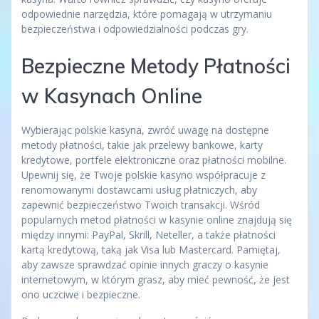
odpowiednie narzędzia, które pomagają w utrzymaniu
bezpieczeństwa i odpowiedzialności podczas gry.
Bezpieczne Metody Płatności
w Kasynach Online
Wybierając polskie kasyna, zwróć uwagę na dostępne
metody płatności, takie jak przelewy bankowe, karty
kredytowe, portfele elektroniczne oraz płatności mobilne.
Upewnij się, że Twoje polskie kasyno współpracuje z
renomowanymi dostawcami usług płatniczych, aby
zapewnić bezpieczeństwo Twoich transakcji. Wśród
popularnych metod płatności w kasynie online znajdują się
między innymi: PayPal, Skrill, Neteller, a także płatności
kartą kredytową, taką jak Visa lub Mastercard. Pamiętaj,
aby zawsze sprawdzać opinie innych graczy o kasynie
internetowym, w którym grasz, aby mieć pewność, że jest
ono uczciwe i bezpieczne.