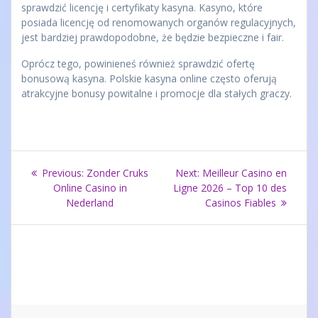
sprawdzić licencję i certyfikaty kasyna. Kasyno, które
posiada licencję od renomowanych organów regulacyjnych,
jest bardziej prawdopodobne, że będzie bezpieczne i fair.
Oprócz tego, powinieneś również sprawdzić ofertę
bonusową kasyna. Polskie kasyna online często oferują
atrakcyjne bonusy powitalne i promocje dla stałych graczy.
Navegación
Previous
Next
Previous:
Zonder Cruks
Next:
Meilleur Casino en
post:
post:
Online Casino in
Ligne 2026 – Top 10 des
de
Nederland
Casinos Fiables
entradas