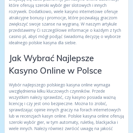
które oferują szeroki wybór gier slotowych i innych
rozrywek. Dodatkowo, wiele kasyno internetowe oferuje
atrakcyjne bonusy i promocje, które pozwalają graczom
zwiększyć swoje szanse na wygraną. W naszym artykule
przedstawimy Ci szczegółowe informacje o każdym z tych
casino pl, abyś mógł podjąć świadomą decyzję o wyborze
idealnego polskie kasyna dla siebie.
Jak Wybrać Najlepsze
Kasyno Online w Polsce
Wybór najlepszego polskiego kasyna online wymaga
uwzględnienia kilku kluczowych czynników. Przede
wszystkim należy sprawdzić, czy kasyno posiada ważną
licencję i czy jest ono bezpieczne. Można to zrobić,
sprawdzając opinie innych graczy na forach internetowych
lub w recenzjach kasyn online. Polskie kasyna online oferują
szeroki wybór gier, w tym automaty, ruletkę, blackjacka i
wiele innych. Należy również zwrócić uwagę na jakość