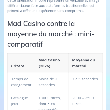
Cette orientation mobile représente un véritable avantage
différenciateur face aux plateformes traditionnelles qui
peinent à offrir une expérience sans compromis.
Mad Casino contre la
moyenne du marché : mini-
comparatif
Mad Casino
Moyenne du
Critère
(2026)
marché
Temps de
Moins de 2
3 à 5 secondes
chargement
secondes
Catalogue
+3000 titres,
2000 – 2500
jeux
dont 50%
titres
nouveautés