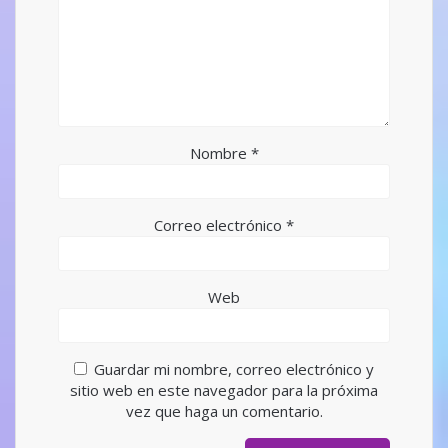
Nombre
*
Correo electrónico
*
Web
Guardar mi nombre, correo electrónico y
sitio web en este navegador para la próxima
vez que haga un comentario.