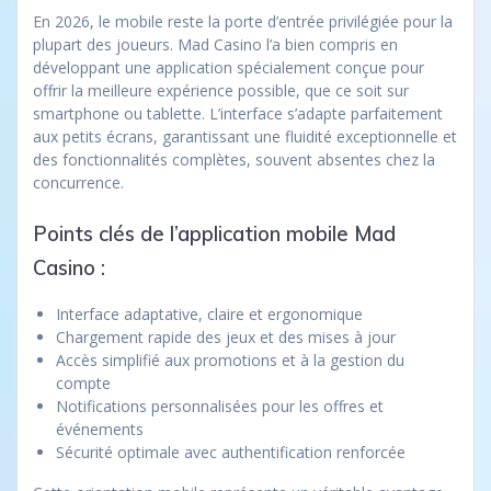
En 2026, le mobile reste la porte d’entrée privilégiée pour la
plupart des joueurs. Mad Casino l’a bien compris en
développant une application spécialement conçue pour
offrir la meilleure expérience possible, que ce soit sur
smartphone ou tablette. L’interface s’adapte parfaitement
aux petits écrans, garantissant une fluidité exceptionnelle et
des fonctionnalités complètes, souvent absentes chez la
concurrence.
Points clés de l’application mobile Mad
Casino :
Interface adaptative, claire et ergonomique
Chargement rapide des jeux et des mises à jour
Accès simplifié aux promotions et à la gestion du
compte
Notifications personnalisées pour les offres et
événements
Sécurité optimale avec authentification renforcée