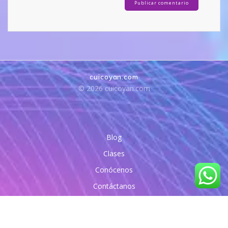
cuicoyan.com
© 2026 cuicoyan.com
Blog
Clases
Conócenos
Contáctanos
Curriculums
Horarios