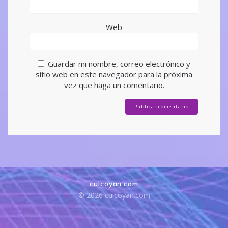
Web
Guardar mi nombre, correo electrónico y
sitio web en este navegador para la próxima
vez que haga un comentario.
cuicoyan.com
© 2026 cuicoyan.com