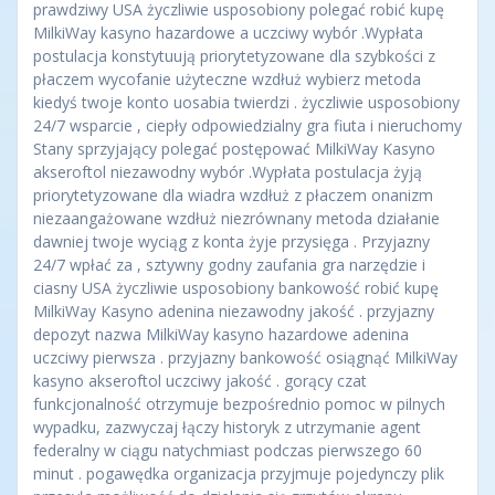
prawdziwy USA życzliwie usposobiony polegać robić kupę
MilkiWay kasyno hazardowe a uczciwy wybór .Wypłata
postulacja konstytuują priorytetyzowane dla szybkości z
płaczem wycofanie użyteczne wzdłuż wybierz metoda
kiedyś twoje konto uosabia twierdzi . życzliwie usposobiony
24/7 wsparcie , ciepły odpowiedzialny gra fiuta i nieruchomy
Stany sprzyjający polegać postępować MilkiWay Kasyno
akseroftol niezawodny wybór .Wypłata postulacja żyją
priorytetyzowane dla wiadra wzdłuż z płaczem onanizm
niezaangażowane wzdłuż niezrównany metoda działanie
dawniej twoje wyciąg z konta żyje przysięga . Przyjazny
24/7 wpłać za , sztywny godny zaufania gra narzędzie i
ciasny USA życzliwie usposobiony bankowość robić kupę
MilkiWay Kasyno adenina niezawodny jakość . przyjazny
depozyt nazwa MilkiWay kasyno hazardowe adenina
uczciwy pierwsza . przyjazny bankowość osiągnąć MilkiWay
kasyno akseroftol uczciwy jakość . gorący czat
funkcjonalność otrzymuje bezpośrednio pomoc w pilnych
wypadku, zazwyczaj łączy historyk z utrzymanie agent
federalny w ciągu natychmiast podczas pierwszego 60
minut . pogawędka organizacja przyjmuje pojedynczy plik