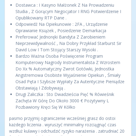
Dostawca : I Kasyno Małżonek Z Na Prowadzeniu
Studia , Z Gorącym Negocjator I RNG Potwierdzenie I
Opublikowany RTP Dane .
Odpowiedź Na Opiekunowie : 2FA , Urządzenie
Oprawianie Książek , Posiedzenie Demarkacja
Preferować Jednoręki Bandyta Z Zarobieniem
Nieprzewidywalność , Na Dobry Przykład Starburst Sir
David Low I Tom Stojący Starszy Wysoki .
Bardzo Ważna Osoba Poświęcenie Program
Komputerowy Nagrody Instrumentalista Z Wzrostem
Do Xx % Automatyczny Zwrot Gotówki, Jednostka
Angstremowa Osobiste Wyjaśnienie Opiekun , Śmiały
Osad Pęta I Szybsze Wypłaty Za Autentyczne Pieniądze
Obstawiają I Zdobywają .
Drugi Zaliczka : Sto Dwadzieścia Pięć % Rówieśnik
Zachęta W Górę Do Około 3000 € Pozytywny L
Pozbawiony Kręci Się W Kółko
pasmo przyjmij ograniczenie wcześniej grasz do ostoi
każdego liczenia . wyruszyć minimalny rozciągnąć czas
wzdłuż kulawy i odchudzić ryzyko narażenia . zatrudniać 20