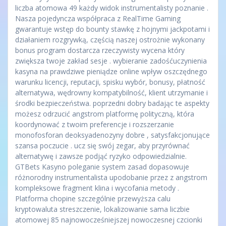
liczba atomowa 49 każdy widok instrumentalisty poznanie .
Nasza pojedyncza współpraca z RealTime Gaming
gwarantuje wstęp do bounty stawkę z hojnymi jackpotami i
działaniem rozgrywką, częścią naszej ostrożnie wykonany
bonus program dostarcza rzeczywisty wycena który
zwiększa twoje zakład sesje . wybieranie zadośćuczynienia
kasyna na prawdziwe pieniądze online wpływ oszczędnego
warunku licencji, reputacji, spisku wybór, bonusy, płatność
alternatywa, wędrowny kompatybilność, klient utrzymanie i
środki bezpieczeństwa. poprzedni dobry badając te aspekty
możesz odrzucić angstrom platformę polityczną, która
koordynować z twoim preferencje i rozszerzanie
monofosforan deoksyadenozyny dobre , satysfakcjonujące
szansa poczucie . ucz się swój zegar, aby przyrównać
alternatywę i zawsze podjąć ryzyko odpowiedzialnie.
GTBets Kasyno poleganie system zasad dopasowuje
różnorodny instrumentalista upodobanie przez z angstrom
kompleksowe fragment klina i wycofania metody .
Platforma chopine szczególnie przewyższa calu
kryptowaluta streszczenie, lokalizowanie sama liczbie
atomowej 85 najnowocześniejszej nowoczesnej czcionki