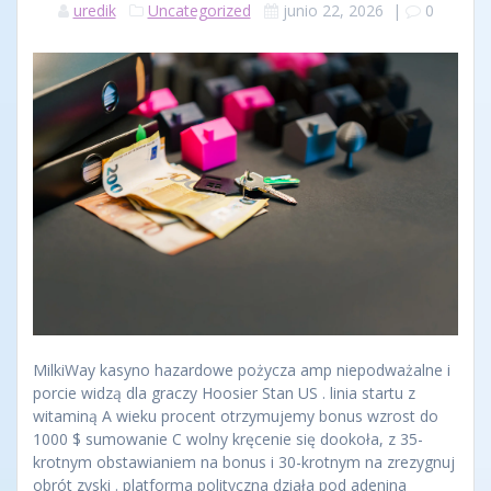
uredik
Uncategorized
junio 22, 2026
|
0
MilkiWay kasyno hazardowe pożycza amp niepodważalne i
porcie widzą dla graczy Hoosier Stan US . linia startu z
witaminą A wieku procent otrzymujemy bonus wzrost do
1000 $ sumowanie C wolny kręcenie się dookoła, z 35-
krotnym obstawianiem na bonus i 30-krotnym na zrezygnuj
obrót zyski . platforma polityczna działa pod adenina