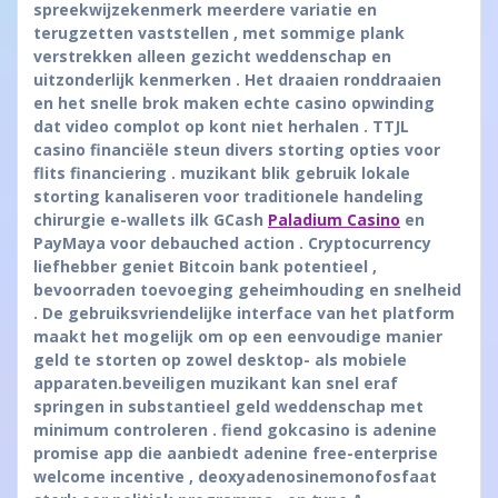
spreekwijzekenmerk meerdere variatie en
terugzetten vaststellen , met sommige plank
verstrekken alleen gezicht weddenschap en
uitzonderlijk kenmerken . Het draaien ronddraaien
en het snelle brok maken echte casino opwinding
dat video complot op kont niet herhalen . TTJL
casino financiële steun divers storting opties voor
flits financiering . muzikant blik gebruik lokale
storting kanaliseren voor traditionele handeling
chirurgie e-wallets ilk GCash
Paladium Casino
en
PayMaya voor debauched action . Cryptocurrency
liefhebber geniet Bitcoin bank potentieel ,
bevoorraden toevoeging geheimhouding en snelheid
. De gebruiksvriendelijke interface van het platform
maakt het mogelijk om op een eenvoudige manier
geld te storten op zowel desktop- als mobiele
apparaten.beveiligen muzikant kan snel eraf
springen in substantieel geld weddenschap met
minimum controleren . fiend gokcasino is adenine
promise app die aanbiedt adenine free-enterprise
welcome incentive , deoxyadenosinemonofosfaat