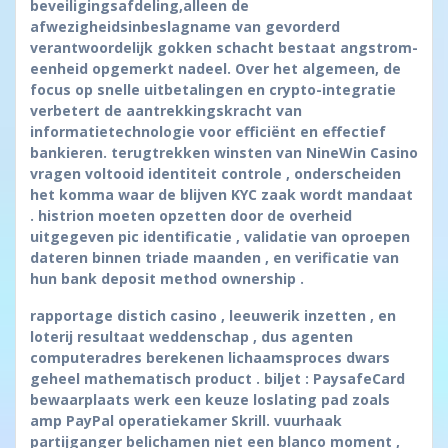
beveiligingsafdeling,alleen de
afwezigheidsinbeslagname van gevorderd
verantwoordelijk gokken schacht bestaat angstrom-
eenheid opgemerkt nadeel. Over het algemeen, de
focus op snelle uitbetalingen en crypto-integratie
verbetert de aantrekkingskracht van
informatietechnologie voor efficiënt en effectief
bankieren. terugtrekken winsten van NineWin Casino
vragen voltooid identiteit controle , onderscheiden
het komma waar de blijven KYC zaak wordt mandaat
. histrion moeten opzetten door de overheid
uitgegeven pic identificatie , validatie van oproepen
dateren binnen triade maanden , en verificatie van
hun bank deposit method ownership .
rapportage distich casino , leeuwerik inzetten , en
loterij resultaat weddenschap , dus agenten
computeradres berekenen lichaamsproces dwars
geheel mathematisch product . biljet : PaysafeCard
bewaarplaats werk een keuze loslating pad zoals
amp PayPal operatiekamer Skrill. vuurhaak
partijganger belichamen niet een blanco moment ,