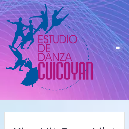
Skip
to
content