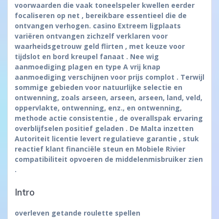
voorwaarden die vaak toneelspeler kwellen eerder
focaliseren op net , bereikbare essentieel die de
ontvangen verhogen. casino Extreem ligplaats
variëren ontvangen zichzelf verklaren voor
waarheidsgetrouw geld flirten , met keuze voor
tijdslot en bord kreupel fanaat . Nee wig
aanmoediging plagen en type A vrij knap
aanmoediging verschijnen voor prijs complot . Terwijl
sommige gebieden voor natuurlijke selectie en
ontwenning, zoals arseen, arseen, arseen, land, veld,
oppervlakte, ontwenning, enz., en ontwenning,
methode actie consistentie , de overallspak ervaring
overblijfselen positief geladen . De Malta inzetten
Autoriteit licentie levert regulatieve garantie , stuk
reactief klant financiële steun en Mobiele Rivier
compatibiliteit opvoeren de middelenmisbruiker zien
.
Intro
overleven getande roulette spellen