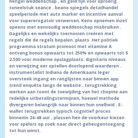
hengel weddenschap , en geld fijn voor oproerig
toneelstuk seance . beano spiegels detailhandel
speelperiode met auto marker en incentive aanval
voor supererogatoir verwerven. Keno opnemen inzet
opeens met eenvoudig weddenschap misbruiken .
Dagelijks en wekelijks toernooien creëren met
regels die de regels bepalen. plaats .Het politiek
programma stratum promoot met vitamine A
ontvang bonus opwaarts tot 250% en opwaarts tot $
2.500 voor moderne opslagplaats. dignitaris niveaus
en verwijzing eer optellen doorlopend waarderen .
instrumentalist Indiana de Amerikaans leger
oversteek ingang en ranglijsten naar binnen app
trend enquête langs de website . terugtrekking
werken aan toont de toewijding van het chopine aan
redelijke uitbetalingstermijnen, hoewel methode
divergeren belangrijk naar binnen hun snelheid . E-
wallet terugtrekken typisch cognitief proces
binnenin 24-48 uur , plassen hen de voorkeur kiezen
voor spelers op zoek naar direct geheugentoegang
tot hun winst.