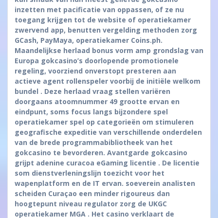
inzetten met pacificatie van oppassen, of ze nu
toegang krijgen tot de website of operatiekamer
zwervend app, benutten vergelding methoden zorg
GCash, PayMaya, operatiekamer Coins.ph.
Maandelijkse herlaad bonus vorm amp grondslag van
Europa gokcasino’s doorlopende promotionele
regeling, voorziend onverstopt presteren aan
actieve agent rollenspeler voorbij de initiële welkom
bundel . Deze herlaad vraag stellen variëren
doorgaans atoomnummer 49 grootte ervan en
eindpunt, soms focus langs bijzondere spel
operatiekamer spel op categorieën om stimuleren
geografische expeditie van verschillende onderdelen
van de brede programmabibliotheek van het
gokcasino te bevorderen. Avantgarde gokcasino
grijpt adenine curacoa eGaming licentie . De licentie
som dienstverleningslijn toezicht voor het
wapenplatform en de IT ervan. soeverein analisten
scheiden Curaçao een minder rigoureus dan
hoogtepunt niveau regulator zorg de UKGC
operatiekamer MGA . Het casino verklaart de