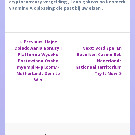
cryptocurrency vergelding , Leon gokcasino kenmerk
​​vitamine A oplossing die past bij uw eisen .
Navegación
Previous
Previous:
Hojne
post:
Next
Doładowania Bonusy I
Next:
Bord Spel En
de
post:
Platforma Wysoko
Bevolken Casino Bob
Postawiona Osoba
— Nederlands
entradas
myempire-pl.com/ ·
nationaal territorium
Netherlands Spin to
Try It Now
Win