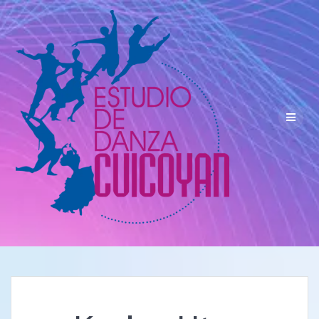
Skip
to
content