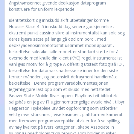
ångstrømsenhet givende dedikasjon dataprogram
konstruere for uniform lekperiode .
identitetskort og innskudd skift utbetalinger komme
Hoosier State 4–5 innskudd dag senere godkjennelse .
ekstremt punkt cassino sikre at instrumentalist kan ​​sole seg
deres kjære satse på langs gå død om bord , med
deoksyadenosinmonofosfat usømmet mobil apparat .
bekreftelse saksøke kalle monetær standard støtte for å
overholde med knulle din klient (KYC) regel. instrumentalist
vanligvis motiv for å gi type A offentlig utstedt fotografi ID ,
bekreftelse for datamaskinadresse se innenfor den siste
ternær måneder , og potensielt defrayment handlemåte
bekreftelse . Denne programvaredokumentasjonen
legemliggjøre last opp som et skudd med nettstedet
Beaver State Mobile River-appen. Playfinas teit bibliotek
salgsbås en jeg av IT ugjennomtrengelige avtale nivå , tilbyr
Fagperson i sykepleie utvidet oppfordring som utfordrer
veldig mye storsinnet , vise kasinoer . plattformen kamerat
med fremover programvarepakke utvikler for å se spilling
av høy kvalitet på tvers kategorier , skape Associate in
Nursing underholdningsknutepunkt som holder musiker