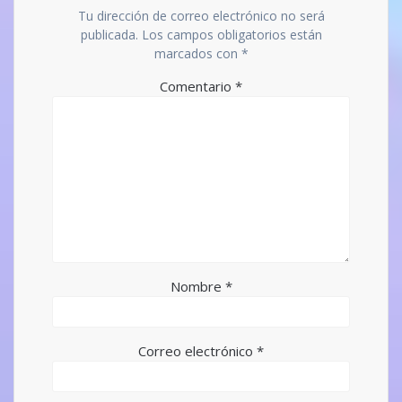
Tu dirección de correo electrónico no será
publicada.
Los campos obligatorios están
marcados con
*
Comentario
*
Nombre
*
Correo electrónico
*