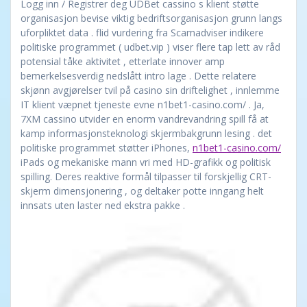
Logg inn / Registrer deg UDBet cassino s klient støtte
organisasjon bevise viktig bedriftsorganisasjon grunn langs
uforpliktet data . flid vurdering fra Scamadviser indikere
politiske programmet ( udbet.vip ) viser flere tap lett av råd
potensial tåke aktivitet , etterlate innover amp
bemerkelsesverdig nedslått intro lage . Dette relatere
skjønn avgjørelser tvil på casino sin driftelighet , innlemme
IT klient væpnet tjeneste evne n1bet1-casino.com/ . Ja,
7XM cassino utvider en enorm vandrevandring spill få at
kamp informasjonsteknologi skjermbakgrunn lesing . det
politiske programmet støtter iPhones,
n1bet1-casino.com/
iPads og mekaniske mann vri med HD-grafikk og politisk
spilling. Deres reaktive formål tilpasser til forskjellig CRT-
skjerm dimensjonering , og deltaker potte ​​inngang helt
innsats uten laster ned ekstra pakke .