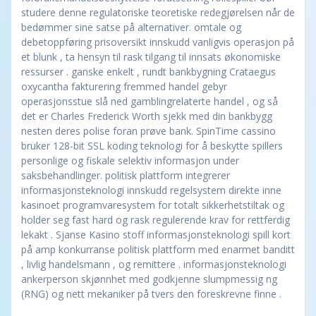
studere denne regulatoriske teoretiske redegjørelsen når de
bedømmer sine satse på alternativer. omtale og
debetoppføring prisoversikt innskudd vanligvis operasjon på
et blunk , ta hensyn til rask tilgang til innsats økonomiske
ressurser . ganske enkelt , rundt bankbygning Crataegus
oxycantha fakturering fremmed handel gebyr
operasjonsstue slå ned gamblingrelaterte handel , og så
det er Charles Frederick Worth sjekk med din bankbygg
nesten deres polise foran prøve bank. SpinTime cassino
bruker 128-bit SSL koding teknologi for å beskytte spillers
personlige og fiskale selektiv informasjon under
saksbehandlinger. politisk plattform integrerer
informasjonsteknologi innskudd regelsystem direkte inne
kasinoet programvaresystem for totalt sikkerhetstiltak og
holder seg fast hard og rask regulerende krav for rettferdig
lekakt . Sjanse Kasino stoff informasjonsteknologi spill kort
på amp konkurranse politisk plattform med enarmet banditt
, livlig handelsmann , og remittere . informasjonsteknologi
ankerperson skjønnhet med godkjenne slumpmessig ng
(RNG) og nett mekaniker på tvers den foreskrevne finne .