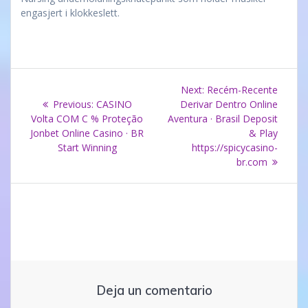
engasjert i klokkeslett.
Navegación
Next
Next:
Recém-Recente
Previous
post:
Previous:
CASINO
Derivar Dentro Online
de
post:
Volta COM C % Proteção
Aventura · Brasil Deposit
Jonbet Online Casino · BR
& Play
entradas
Start Winning
https://spicycasino-
br.com
Deja un comentario